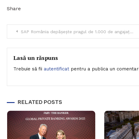
Share
Navigare
SAP România depășește pragul de 1.000 de angajați și își consolidează rolul de lider în transformarea digitală
în
articole
Lasă un răspuns
Trebuie să fii
autentificat
pentru a publica un comentari
RELATED POSTS