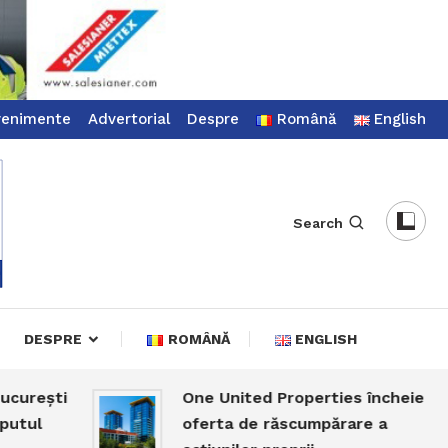
venimente
Advertorial
Despre
Română
English
Search
DESPRE
ROMÂNĂ
ENGLISH
ești
One United Properties încheie
l
oferta de răscumpărare a