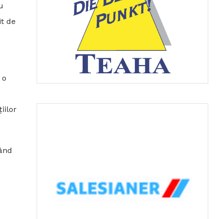
u
it de
 o
iilor
mând