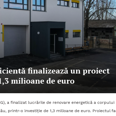
ientă finalizează un proiect
1,3 milioane de euro
), a finalizat lucrările de renovare energetică a corpului
ău, printr-o investiție de 1,3 milioane de euro. Proiectul f