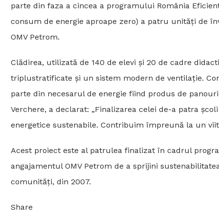
parte din faza a cincea a programului România Eficien
consum de energie aproape zero) a patru unități de învă
OMV Petrom.
Clădirea, utilizată de 140 de elevi și 20 de cadre didact
triplustratificate și un sistem modern de ventilație. C
parte din necesarul de energie fiind produs de panouri
Verchere, a declarat: „Finalizarea celei de-a patra șco
energetice sustenabile. Contribuim împreună la un viit
Acest proiect este al patrulea finalizat în cadrul progr
angajamentul OMV Petrom de a sprijini sustenabilitatea,
comunități, din 2007.
Share