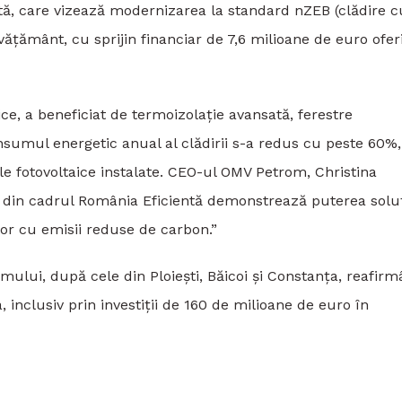
tă, care vizează modernizarea la standard nZEB (clădire c
țământ, cu sprijin financiar de 7,6 milioane de euro ofer
ice, a beneficiat de termoizolație avansată, ferestre
onsumul energetic anual al clădirii s-a redus cu peste 60%,
le fotovoltaice instalate. CEO-ul OMV Petrom, Christina
li din cadrul România Eficientă demonstrează puterea soluț
or cu emisii reduse de carbon.”
amului, după cele din Ploiești, Băicoi și Constanța, reafir
 inclusiv prin investiții de 160 de milioane de euro în