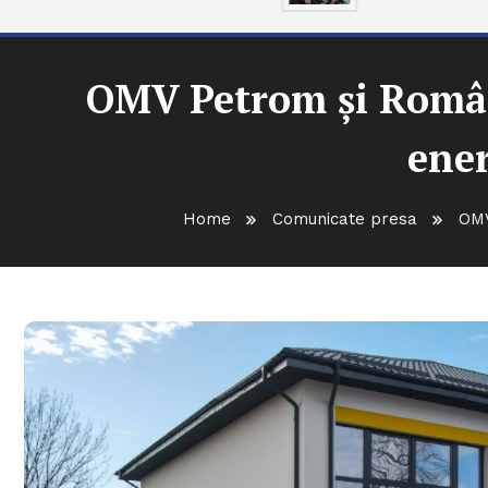
OMV Petrom și Români
ener
Home
Comunicate presa
OMV