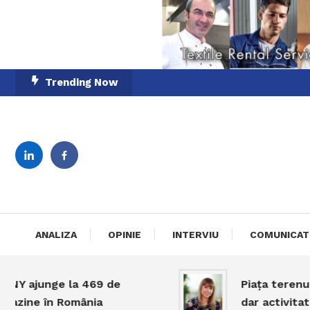
Skip
Trending Now
To
Content
English-Romanian Busine
TheBi
ANALIZA
OPINIE
INTERVIU
COMUNICAT
ajunge la 469 de
Piața terenurilor
ne în România
dar activitatea r