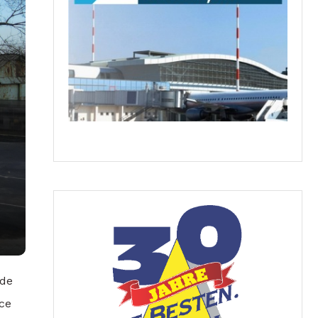
 de
ace