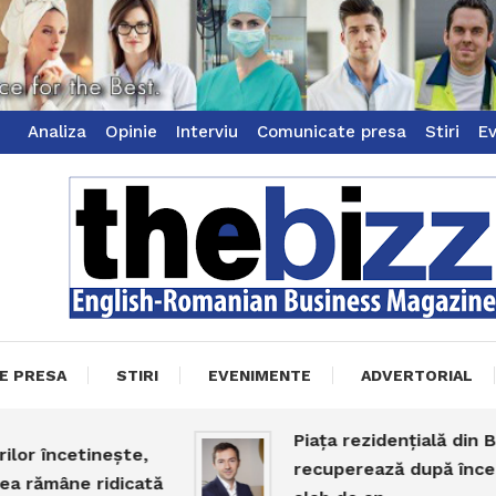
Analiza
Opinie
Interviu
Comunicate presa
Stiri
E
ss Magazine
zz
E PRESA
STIRI
EVENIMENTE
ADVERTORIAL
Piața rezidențială din Bucur
 încetinește,
recuperează după începutu
ămâne ridicată