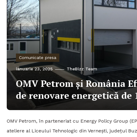
Comunicate presa
ianuarie 23, 2025
TheBizz Team
OMV Petrom și România Efic
de renovare energetică de 
OMV Petrom, în parteneriat cu Energy Policy Group (EPG
ateliere al Liceului Tehnologic din Vernești, județul Buz