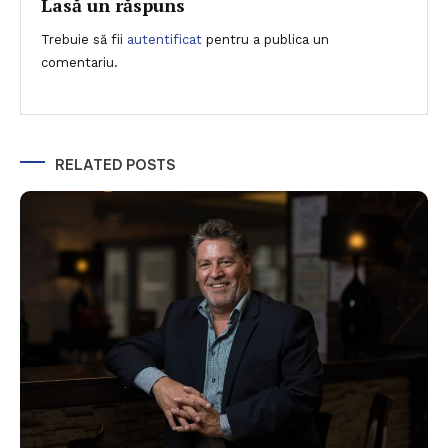
articole
Lasă un răspuns
Trebuie să fii
autentificat
pentru a publica un
comentariu.
RELATED POSTS