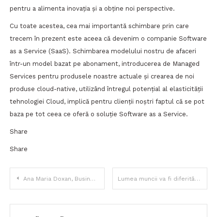
pentru a alimenta inovația și a obține noi perspective.
Cu toate acestea, cea mai importantă schimbare prin care
trecem în prezent este aceea că devenim o companie Software
as a Service (SaaS). Schimbarea modelului nostru de afaceri
într-un model bazat pe abonament, introducerea de Managed
Services pentru produsele noastre actuale și crearea de noi
produse cloud-native, utilizând întregul potențial al elasticității
tehnologiei Cloud, implică pentru clienții noștri faptul că se pot
baza pe tot ceea ce oferă o soluție Software as a Service.
Share
Share
Navigare
Ana Maria Doxan, Business Executive Officer Nespresso: Continuăm să ne consolidăm prezența în orașele în care avem deja puncte de vânzare și investim continuu în implementarea unor servicii noi în zona de e-commerce și livrare
Lumea muncii va fi diferită
în