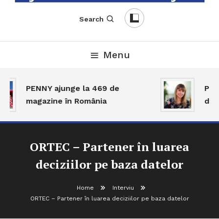
English-Romanian Business Magazine
TheBizz
Search
Menu
PENNY ajunge la 469 de
Piața
magazine în România
dar a
ORTEC – Partener în luarea
deciziilor pe baza datelor
Home
Interviu
ORTEC – Partener în luarea deciziilor pe baza datelor