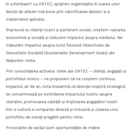
în schimbare? La ORTEC, sprijinim organizațiile în luarea unor
decizii de afaceri mai bune prin valorificarea datelor și a
matematicii aplicate.
Împreună cu clienții noștri și partenerii sociali, creștem valoarea
economică și socială și reducem impactul asupra mediului. Ne
măsurăm impactul asupra lumii folosind Obiectivele de
Dezvoltare Durabilă (Sustainable Development Goals) ale
Națiunilor Unite.
Prin consolidarea activelor cheie ale ORTEC – clienții, angajații și
portofoliul nostru – ne propunem să ne creștem continuu
impactul, an de an. Asta înseamnă că direcția noastră strategică
se concentrează pe extinderea impactului nostru asupra
clienților, promovarea calității și implicarea angajaților noștri
într-o cultură a companiei diversă și incluzivă și crearea unui
portofoliu de soluții pregătit pentru viitor.
Provocările de astăzi sunt oportunitățile de mâine