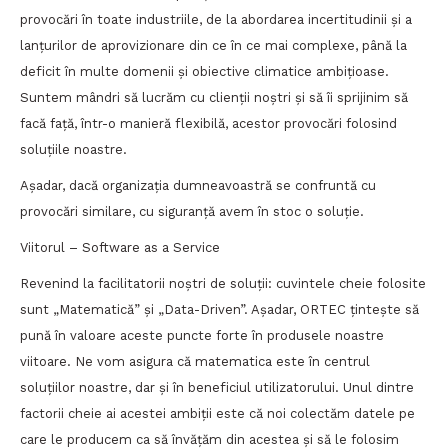
provocări în toate industriile, de la abordarea incertitudinii și a
lanțurilor de aprovizionare din ce în ce mai complexe, până la
deficit în multe domenii și obiective climatice ambițioase.
Suntem mândri să lucrăm cu clienții noștri și să îi sprijinim să
facă față, într-o manieră flexibilă, acestor provocări folosind
soluțiile noastre.
Așadar, dacă organizația dumneavoastră se confruntă cu
provocări similare, cu siguranță avem în stoc o soluție.
Viitorul – Software as a Service
Revenind la facilitatorii noștri de soluții: cuvintele cheie folosite
sunt „Matematică” și „Data-Driven”. Așadar, ORTEC țintește să
pună în valoare aceste puncte forte în produsele noastre
viitoare. Ne vom asigura că matematica este în centrul
soluțiilor noastre, dar și în beneficiul utilizatorului. Unul dintre
factorii cheie ai acestei ambiții este că noi colectăm datele pe
care le producem ca să învățăm din acestea și să le folosim