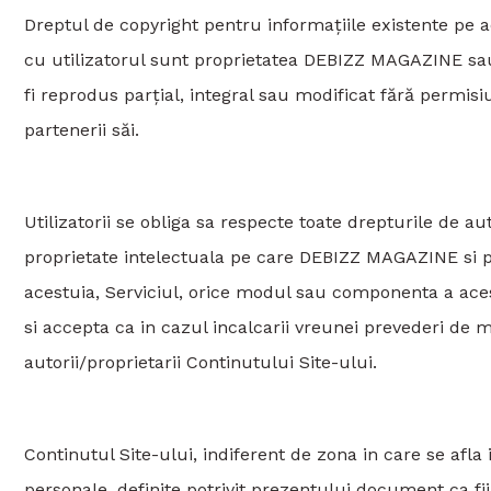
Dreptul de copyright pentru informațiile existente pe a
cu utilizatorul sunt proprietatea DEBIZZ MAGAZINE sau 
fi reprodus parțial, integral sau modificat fără permi
partenerii săi.
Utilizatorii se obliga sa respecte toate drepturile de au
proprietate intelectuala pe care DEBIZZ MAGAZINE si par
acestuia, Serviciul, orice modul sau componenta a acesto
si accepta ca in cazul incalcarii vreunei prevederi de m
autorii/proprietarii Continutului Site-ului.
Continutul Site-ului, indiferent de zona in care se afla in
personale, definite potrivit prezentului document ca fii