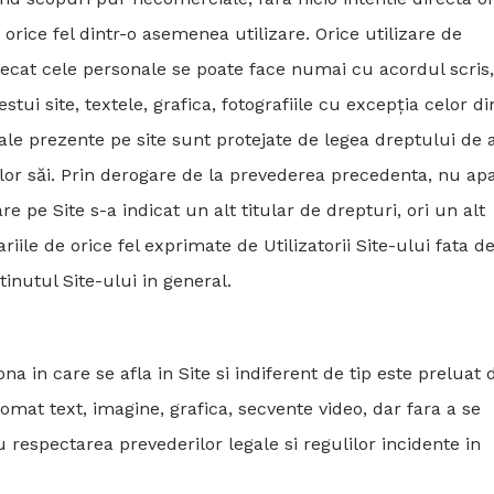
 orice fel dintr-o asemenea utilizare. Orice utilizare de
decat cele personale se poate face numai cu acordul scris,
ui site, textele, grafica, fotografiile cu excepția celor di
riale prezente pe site sunt protejate de legea dreptului de 
or săi. Prin derogare de la prevederea precedenta, nu apa
e pe Site s-a indicat un alt titular de drepturi, ori un alt
riile de orice fel exprimate de Utilizatorii Site-ului fata d
tinutul Site-ului in general.
na in care se afla in Site si indiferent de tip este preluat 
omat text, imagine, grafica, secvente video, dar fara a se
 respectarea prevederilor legale si regulilor incidente in