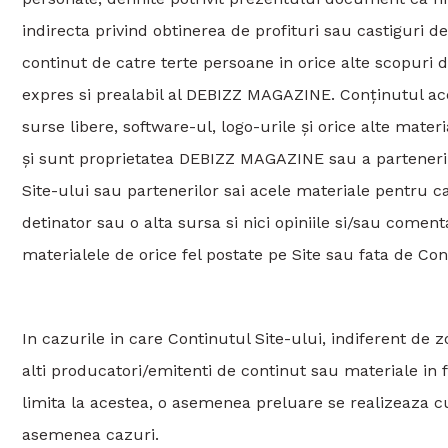
indirecta privind obtinerea de profituri sau castiguri de
continut de catre terte persoane in orice alte scopuri 
expres si prealabil al DEBIZZ MAGAZINE. Conținutul acest
surse libere, software-ul, logo-urile și orice alte mate
și sunt proprietatea DEBIZZ MAGAZINE sau a parteneril
Site-ului sau partenerilor sai acele materiale pentru car
detinator sau o alta sursa si nici opiniile si/sau comenta
materialele de orice fel postate pe Site sau fata de Con
In cazurile in care Continutul Site-ului, indiferent de zo
alti producatori/emitenti de continut sau materiale in f
limita la acestea, o asemenea preluare se realizeaza cu
asemenea cazuri.