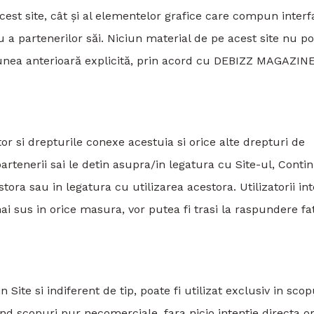
cest site, cât și al elementelor grafice care compun interf
a partenerilor săi. Niciun material de pe acest site nu p
siunea anterioară explicită, prin acord cu DEBIZZ MAGAZIN
tor si drepturile conexe acestuia si orice alte drepturi de
tenerii sai le detin asupra/in legatura cu Site-ul, Conti
ra sau in legatura cu utilizarea acestora. Utilizatorii int
ai sus in orice masura, vor putea fi trasi la raspundere fa
 Site si indiferent de tip, poate fi utilizat exclusiv in scop
nd scopuri pur necomerciale, fara nicio intentie directa or