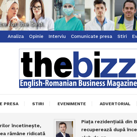
Analiza
Opinie
Interviu
Comunicate presa
Stiri
E
ss Magazine
zz
E PRESA
STIRI
EVENIMENTE
ADVERTORIAL
Piața rezidențială din Bucur
 încetinește,
recuperează după începutu
ămâne ridicată