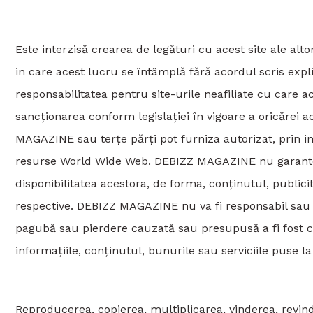
Este interzisă crearea de legături cu acest site ale altor
in care acest lucru se întâmplă fără acordul scris exp
responsabilitatea pentru site-urile neafiliate cu care ace
sancționarea conform legislației în vigoare a oricărei a
MAGAZINE sau terțe părți pot furniza autorizat, prin int
resurse World Wide Web. DEBIZZ MAGAZINE nu garantează
disponibilitatea acestora, de forma, conținutul, publici
respective. DEBIZZ MAGAZINE nu va fi responsabil sau pa
pagubă sau pierdere cauzată sau presupusă a fi fost c
informațiile, conținutul, bunurile sau serviciile puse la 
Reproducerea, copierea, multiplicarea, vinderea, revind