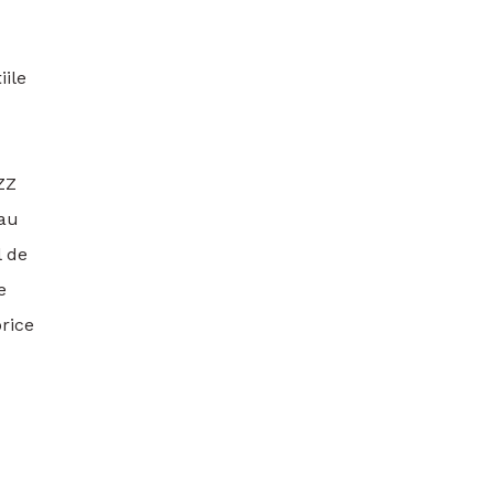
iile
ZZ
sau
l de
e
orice