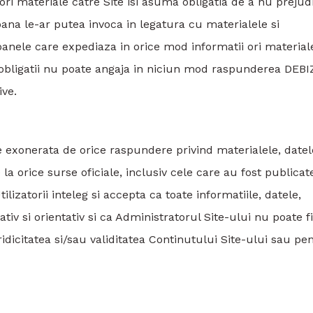
ri materiale catre Site isi asuma obligatia de a nu prejud
ana le-ar putea invoca in legatura cu materialele si
soanele care expediaza in orice mod informatii ori material
i obligatii nu poate angaja in niciun mod raspunderea DEBI
ve.
 exonerata de orice raspundere privind materialele, datel
 la orice surse oficiale, inclusiv cele care au fost publicat
izatorii inteleg si accepta ca toate informatiile, datele,
iv si orientativ si ca Administratorul Site-ului nu poate fi
idicitatea si/sau validitatea Continutului Site-ului sau pe