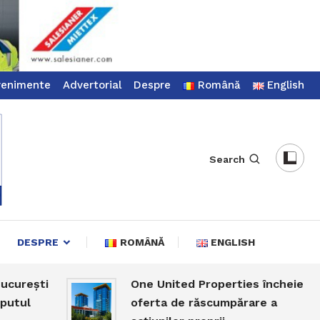
venimente
Advertorial
Despre
Română
English
Search
DESPRE
ROMÂNĂ
ENGLISH
ești
One United Properties încheie
l
oferta de răscumpărare a