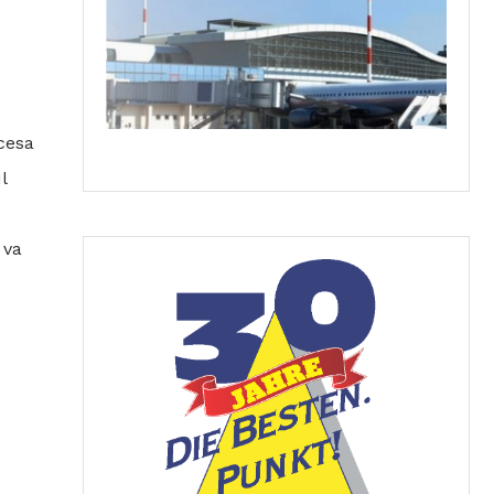
ccesa
l
 va