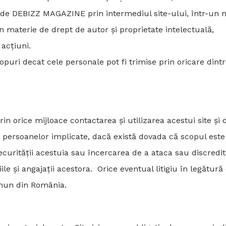
ție de DEBIZZ MAGAZINE prin intermediul site-ului, într-un
n materie de drept de autor și proprietate intelectuală,
acțiuni.
copuri decat cele personale pot fi trimise prin oricare dint
 orice mijloace contactarea și utilizarea acestui site și 
 a persoanelor implicate, dacă există dovada că scopul este
ecurității acestuia sau încercarea de a ataca sau discredi
e și angajații acestora. Orice eventual litigiu în legătură
omun din România.