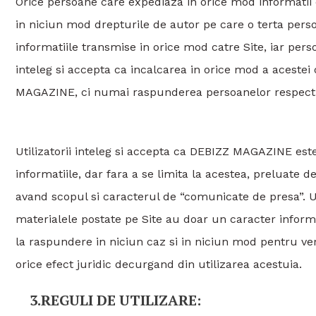
Orice persoane care expediaza in orice mod informatii o
in niciun mod drepturile de autor pe care o terta perso
informatiile transmise in orice mod catre Site, iar per
inteleg si accepta ca incalcarea in orice mod a aceste
MAGAZINE, ci numai raspunderea persoanelor respecti
Utilizatorii inteleg si accepta ca DEBIZZ MAGAZINE este
informatiile, dar fara a se limita la acestea, preluate de
avand scopul si caracterul de “comunicate de presa”. Util
materialele postate pe Site au doar un caracter informat
la raspundere in niciun caz si in niciun mod pentru ver
orice efect juridic decurgand din utilizarea acestuia.
3.REGULI DE UTILIZARE: