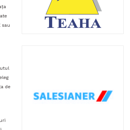
ața
oate
E sau
nutul
eleg
ta de
uri
i