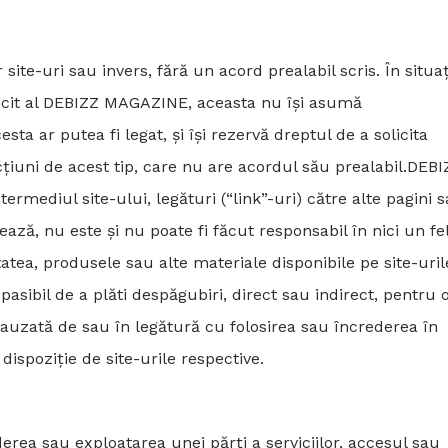
 site-uri sau invers, fără un acord prealabil scris. În situaț
licit al DEBIZZ MAGAZINE, aceasta nu își asumă
sta ar putea fi legat, și își rezervă dreptul de a solicita
cțiuni de acest tip, care nu are acordul său prealabil.DEBI
ermediul site-ului, legături (“link”-uri) către alte pagini 
, nu este și nu poate fi făcut responsabil în nici un fe
tatea, produsele sau alte materiale disponibile pe site-uril
sibil de a plăti despăgubiri, direct sau indirect, pentru 
auzată de sau în legătură cu folosirea sau încrederea în
dispoziție de site-urile respective.
erea sau exploatarea unei părți a serviciilor, accesul sau