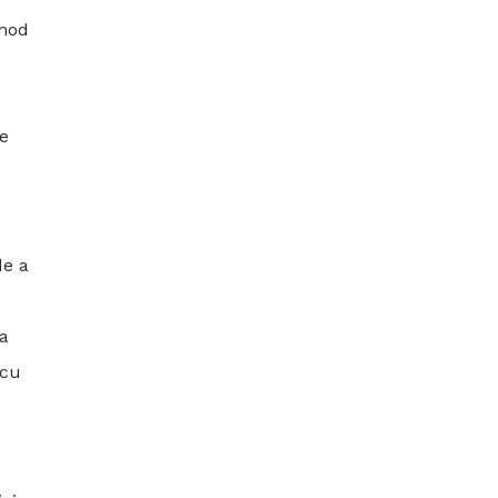
 mod
re
de a
ta
 cu