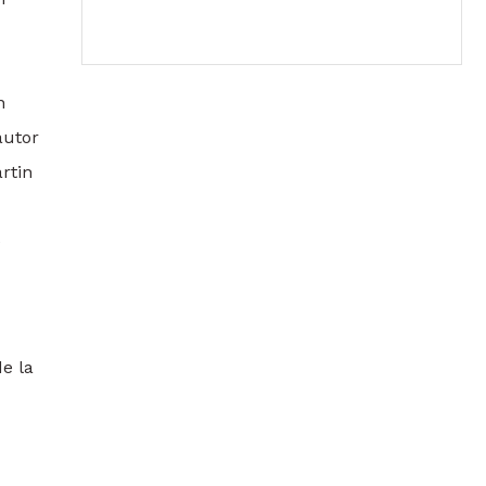
n
autor
rtin
e
de la