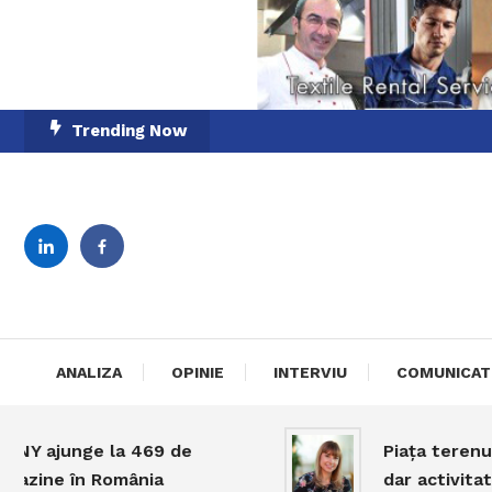
Skip
Trending Now
To
Content
English-Romanian Busine
TheBi
ANALIZA
OPINIE
INTERVIU
COMUNICAT
ajunge la 469 de
Piața terenurilor
ne în România
dar activitatea r