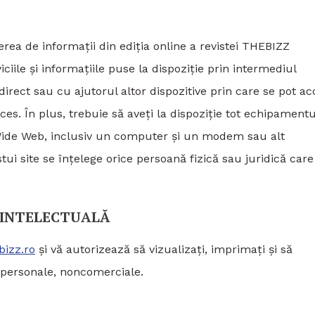
erea de informații din ediția online a revistei THEBIZZ
ciile și informațiile puse la dispoziție prin intermediul
irect sau cu ajutorul altor dispozitive prin care se pot a
cces. În plus, trebuie să aveți la dispoziție tot echipamentu
Wide Web, inclusiv un computer și un modem sau alt
ui site se înțelege orice persoană fizică sau juridică care
 INTELECTUALĂ
izz.ro
și vă autorizează să vizualizați, imprimați și să
i personale, noncomerciale.