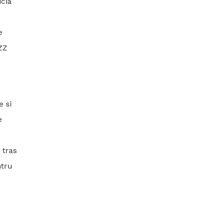
icia
e
ZZ
e si
e
 tras
ntru