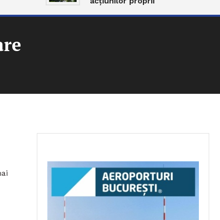
acțiunilor proprii
are
mai