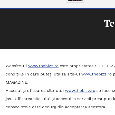
Te
Website-ul
www.thebizz.ro
este proprietatea SC DEBIZ
condițiile în care puteți utiliza site-ul
www.thebizz.ro
p
MAGAZINE.
Accesul și utilizarea site-ului
www.thebizz.ro
se face su
jos. Utilizarea site-ului și accesul la servicii presupun
consecințele care decurg din acceptarea acestora.