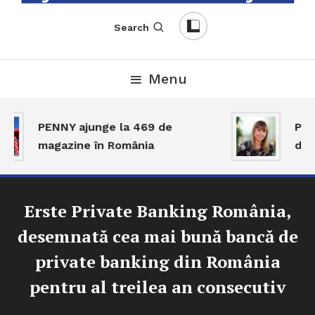
English-Romanian Business Magazine
TheBizz
Search
Menu
PENNY ajunge la 469 de
Piaț
magazine în România
dar 
Erste Private Banking România,
desemnată cea mai bună bancă de
private banking din România
pentru al treilea an consecutiv