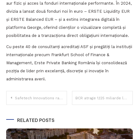
aur fizic și acces la fonduri internaționale performante. În 2024,
divizia a lansat două fonduri noi în euro – ERSTE Liquidity EUR
și ERSTE Balanced EUR – și a extins integrarea digitală în
platforma George, oferind clienților o vizualizare completă și
posibilitatea de a tranzacționa direct obligațiuni internaționale.
Cu peste 40 de consultanți acreditați ASF și pregătiți la instituții
internaționale precum Frankfurt School of Finance &
Management, Erste Private Banking România își consolidează
poziția de lider prin excelență, discreție și inovație în
administrarea averii.
Navigare
Safetech Innovations raportează un profit net de 8,3 milioane lei la nouă luni, în creștere cu 20%
BCR atrage 1,125 miliarde lei într-o nouă emisiune de obligațiuni – cel mai redus spread bancar din ultimii ani
în
RELATED POSTS
articole