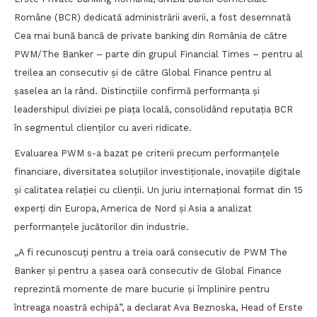
Române (BCR) dedicată administrării averii, a fost desemnată
Cea mai bună bancă de private banking din România de către
PWM/The Banker – parte din grupul Financial Times – pentru al
treilea an consecutiv și de către Global Finance pentru al
șaselea an la rând. Distincțiile confirmă performanța și
leadershipul diviziei pe piața locală, consolidând reputația BCR
în segmentul clienților cu averi ridicate.
Evaluarea PWM s-a bazat pe criterii precum performanțele
financiare, diversitatea soluțiilor investiționale, inovațiile digitale
și calitatea relației cu clienții. Un juriu internațional format din 15
experți din Europa, America de Nord și Asia a analizat
performanțele jucătorilor din industrie.
„A fi recunoscuți pentru a treia oară consecutiv de PWM The
Banker și pentru a șasea oară consecutiv de Global Finance
reprezintă momente de mare bucurie și împlinire pentru
întreaga noastră echipă”, a declarat Ava Beznoska, Head of Erste