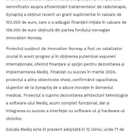
semnificativ asupra eficientizării tratamentelor de radioterapie,
Synaptiq a obținut recent un grant suplimentar în valoare de
103.000 de euro, care s-a adăugat finanțării inițiale în valoare de
158.000 de euro obținută din partea fondului norvegian
Innovation Norway.
Proiectul susținut de Innovation Norway a fost un catalizator
crucial în acest progres și în obținerea puternicei expuneri
internaționale, oferind finanțare și sprijin pentru dezvoltarea și
implementarea Mediq. Finalizat cu succes în martie 2024,
proiectul a atins obiectivele cheie, confirmând capacitatea
clujenilor de la Synaptiq de a aduce inovație în domeniul
medical. Proiectul a cuprins dezvoltarea arhitecturii tehnologice
a software-ului Mediq, acum complet funcțional, dar și
integrarea cu succes a interfeței cu software-ul și hardware-ul
clinicilor.
Soluția Mediq este în prezent adoptată în 12 clinici, unde 71 de