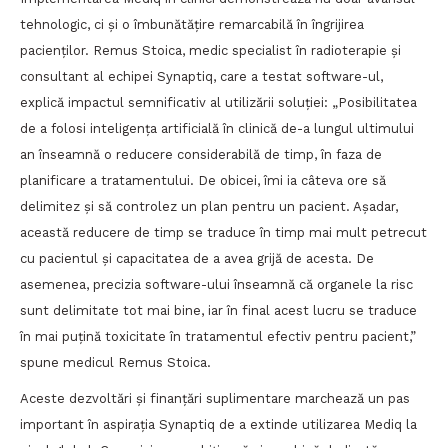
tehnologic, ci și o îmbunătățire remarcabilă în îngrijirea
pacienților. Remus Stoica, medic specialist în radioterapie și
consultant al echipei Synaptiq, care a testat software-ul,
explică impactul semnificativ al utilizării soluției: „Posibilitatea
de a folosi inteligența artificială în clinică de-a lungul ultimului
an înseamnă o reducere considerabilă de timp, în faza de
planificare a tratamentului. De obicei, îmi ia câteva ore să
delimitez și să controlez un plan pentru un pacient. Așadar,
această reducere de timp se traduce în timp mai mult petrecut
cu pacientul și capacitatea de a avea grijă de acesta. De
asemenea, precizia software-ului înseamnă că organele la risc
sunt delimitate tot mai bine, iar în final acest lucru se traduce
în mai puțină toxicitate în tratamentul efectiv pentru pacient,”
spune medicul Remus Stoica.
Aceste dezvoltări și finanțări suplimentare marchează un pas
important în aspirația Synaptiq de a extinde utilizarea Mediq la