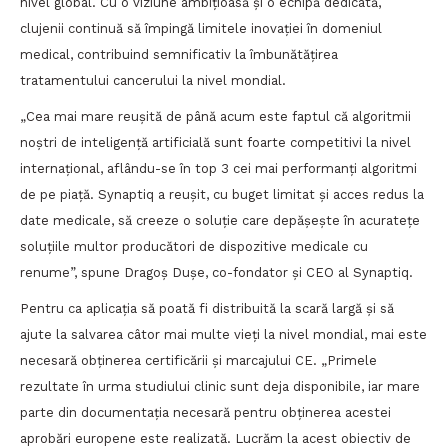
nivel global. Cu o viziune ambițioasă și o echipă dedicată,
clujenii continuă să împingă limitele inovației în domeniul
medical, contribuind semnificativ la îmbunătățirea
tratamentului cancerului la nivel mondial.
„Cea mai mare reușită de până acum este faptul că algoritmii
noștri de inteligență artificială sunt foarte competitivi la nivel
internațional, aflându-se în top 3 cei mai performanți algoritmi
de pe piață. Synaptiq a reușit, cu buget limitat și acces redus la
date medicale, să creeze o soluție care depășește în acuratețe
soluțiile multor producători de dispozitive medicale cu
renume”, spune Dragoș Dușe, co-fondator și CEO al Synaptiq.
Pentru ca aplicația să poată fi distribuită la scară largă și să
ajute la salvarea câtor mai multe vieți la nivel mondial, mai este
necesară obținerea certificării și marcajului CE. „Primele
rezultate în urma studiului clinic sunt deja disponibile, iar mare
parte din documentația necesară pentru obținerea acestei
aprobări europene este realizată. Lucrăm la acest obiectiv de