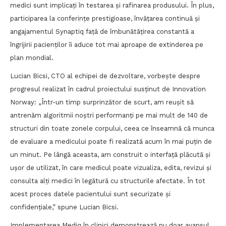
medici sunt implicați în testarea și rafinarea produsului. În plus,
participarea la conferințe prestigioase, învățarea continuă și
angajamentul Synaptiq față de îmbunătățirea constantă a
îngrijirii pacienților îi aduce tot mai aproape de extinderea pe
plan mondial.
Lucian Bicsi, CTO al echipei de dezvoltare, vorbește despre
progresul realizat în cadrul proiectului susținut de Innovation
Norway: „Într-un timp surprinzător de scurt, am reușit să
antrenăm algoritmii noștri performanți pe mai mult de 140 de
structuri din toate zonele corpului, ceea ce înseamnă că munca
de evaluare a medicului poate fi realizată acum în mai puțin de
un minut. Pe lângă aceasta, am construit o interfață plăcută și
ușor de utilizat, în care medicul poate vizualiza, edita, revizui și
consulta alți medici în legătură cu structurile afectate. În tot
acest proces datele pacientului sunt securizate și
confidențiale,” spune Lucian Bicsi.
Implementarea Mediq în clinici demonstrează nu doar avansul