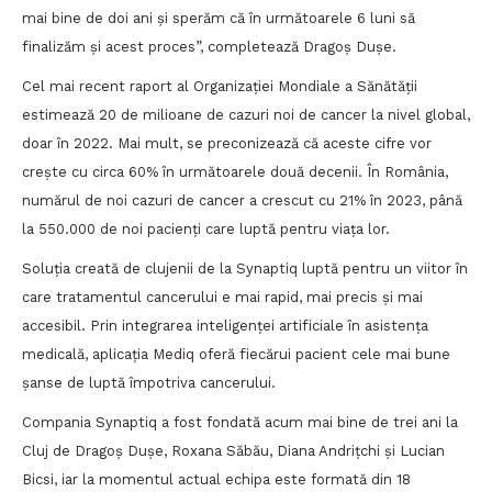
mai bine de doi ani și sperăm că în următoarele 6 luni să
finalizăm și acest proces”, completează Dragoș Dușe.
Cel mai recent raport al Organizației Mondiale a Sănătății
estimează 20 de milioane de cazuri noi de cancer la nivel global,
doar în 2022. Mai mult, se preconizează că aceste cifre vor
crește cu circa 60% în următoarele două decenii. În România,
numărul de noi cazuri de cancer a crescut cu 21% în 2023, până
la 550.000 de noi pacienți care luptă pentru viața lor.
Soluția creată de clujenii de la Synaptiq luptă pentru un viitor în
care tratamentul cancerului e mai rapid, mai precis și mai
accesibil. Prin integrarea inteligenței artificiale în asistența
medicală, aplicația Mediq oferă fiecărui pacient cele mai bune
șanse de luptă împotriva cancerului.
Compania Synaptiq a fost fondată acum mai bine de trei ani la
Cluj de Dragoș Dușe, Roxana Săbău, Diana Andrițchi și Lucian
Bicsi, iar la momentul actual echipa este formată din 18