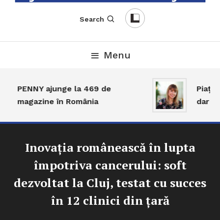
English-Romanian Business Magazine
TheBizz
Search
Menu
PENNY ajunge la 469 de
Piața t
magazine în România
dar act
Inovația românească în lupta
împotriva cancerului: soft
dezvoltat la Cluj, testat cu succes
în 12 clinici din țară