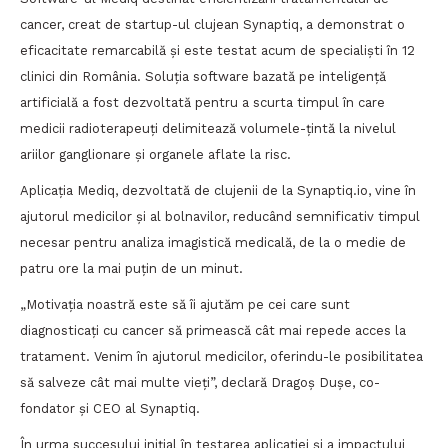
cancer, creat de startup-ul clujean Synaptiq, a demonstrat o
eficacitate remarcabilă și este testat acum de specialiști în 12
clinici din România. Soluția software bazată pe inteligență
artificială a fost dezvoltată pentru a scurta timpul în care
medicii radioterapeuți delimitează volumele-țintă la nivelul
ariilor ganglionare și organele aflate la risc.
Aplicația Mediq, dezvoltată de clujenii de la Synaptiq.io, vine în
ajutorul medicilor și al bolnavilor, reducând semnificativ timpul
necesar pentru analiza imagistică medicală, de la o medie de
patru ore la mai puțin de un minut.
„Motivația noastră este să îi ajutăm pe cei care sunt
diagnosticați cu cancer să primească cât mai repede acces la
tratament. Venim în ajutorul medicilor, oferindu-le posibilitatea
să salveze cât mai multe vieți”, declară Dragoș Dușe, co-
fondator și CEO al Synaptiq.
În urma succesului inițial în testarea aplicației și a impactului