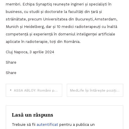
membri. Echipa Synaptiq reunește ingineri și specialiști în
business, cu studii și doctorate la facultăți din țară și
străinătate, precum Universitatea din București, Amsterdam,
Munich și Heidelberg, dar și 10 medici radioterapeuți cu înaltă
competență și experiență în domeniul inteligenței artificiale
aplicate în radioterapie, toți din România.
Cluj Napoca, 3 aprilie 2024
Share
Share
Navigare
ASSA ABLOY: Românii pun preț pe protejarea casei – 50% spun că nu fac economii când vine vorba de securitatea locuinței
MedLife își întărește poziția de lider în sfera de secvențiere genetică și inovație medicală prin intrarea în acționariatul Personal Genetics
în
articole
Lasă un răspuns
Trebuie să fii
autentificat
pentru a publica un