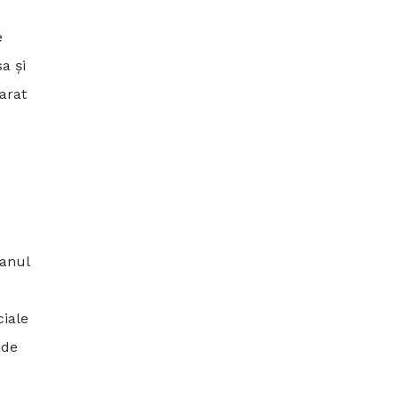
e
a și
arat
 anul
ciale
 de