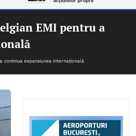
acțiunilor proprii
belgian EMI pentru a
ională
a continua expansiunea internațională