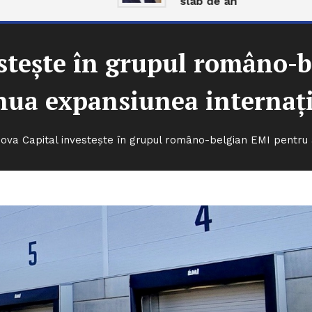
slab de an
stește în grupul româno-
nua expansiunea internaț
nova Capital investește în grupul româno-belgian EMI pentru 