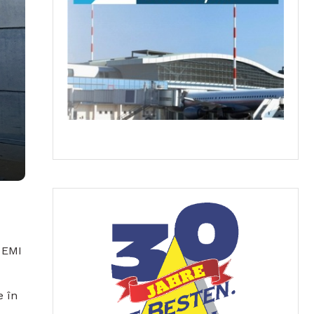
e EMI
e în