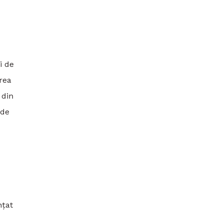
i de
rea
 din
 de
nțat