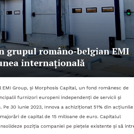
 în grupul româno-belgian EMI
unea internațională
ul EMI Group, și Morphosis Capital, un fond românesc de
incipalii furnizori europeni independenți de servicii și
 Pe 30 iunie 2023, Innova a achiziționat 51% din acțiunil
majorări de capital de 15 milioane de euro. Capitalul
nsolideze poziția companiei pe piețele existente și să intr