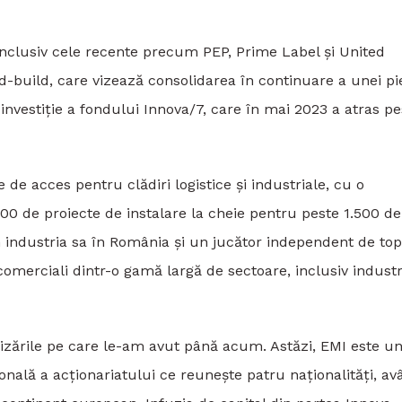
inclusiv cele recente precum PEP, Prime Label și United
d-build, care vizează consolidarea în continuare a unei pi
nvestiție a fondului Innova/7, care în mai 2023 a atras pe
e acces pentru clădiri logistice și industriale, cu o
0 de proiecte de instalare la cheie pentru peste 1.500 de
în industria sa în România și un jucător independent de top
i comerciali dintr-o gamă largă de sectoare, inclusiv industr
zările pe care le-am avut până acum. Astăzi, EMI este u
nală a acționariatului ce reunește patru naționalități, av