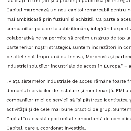
facilități în trei țări și o prezență puternică pe întreg
Capital marchează un nou capitol remarcabil pentru noi
mai ambițioasă prin fuziuni și achiziții. Ca parte a ace
companiilor pe care le achiziționăm, integrând expertiz
colaborativă ne va permite să creăm un grup de top la 
partenerilor noștri strategici, suntem încrezători în con
pe altele noi. Împreună cu Innova, Morphosis și parten
industriei soluțiilor industriale de acces în Europa.” –
„Piața sistemelor industriale de acces rămâne foarte f
domeniul serviciilor de instalare și mentenanță. EMI a
companiilor mici de servicii să își păstreze identitate
activității și de cele mai bune practici de grup. Sunt
Capital în această oportunitate importantă de consolida
Capital, care a coordonat investiția.