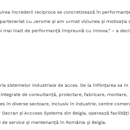
irea încrederii reciproce se concretizează în performanț
parteneriat cu Jerome și am urmat viziunea și motivația s
 mai înalt de performanță împreună cu Innova.” – a decl
ia sistemelor industriale de acces. De la înființarea sa în
 integrate de consultanță, proiectare, fabricare, montare,
es în diverse sectoare, inclusiv în industrie, centre comer
or Decran și Acccess Systems din Belgia, operează facilități
 de service și mentenanță în România și Belgia.