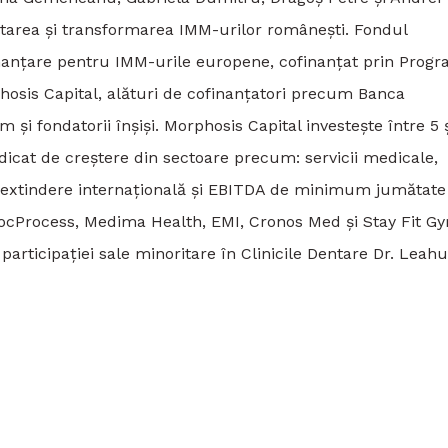
tarea și transformarea IMM-urilor românești. Fondul
finanțare pentru IMM-urile europene, cofinanțat prin Prog
rphosis Capital, alături de cofinanțatori precum Banca
m și fondatorii înșiși. Morphosis Capital investește între 5 
dicat de creștere din sectoare precum: servicii medicale,
de extindere internațională și EBITDA de minimum jumătate
DocProcess, Medima Health, EMI, Cronos Med și Stay Fit G
participației sale minoritare în Clinicile Dentare Dr. Leahu