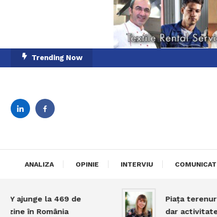
Skip
Trending Now
To
Content
English-Romanian Busine
TheBi
ANALIZA
OPINIE
INTERVIU
COMUNICAT
unge la 469 de
Piața terenurilor î
 în România
dar activitatea răm