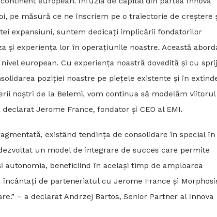
ul continent european. Infuzia de capital din partea Innova
, pe măsură ce ne înscriem pe o traiectorie de creștere 
stei expansiuni, suntem dedicați implicării fondatorilor
a și experiența lor în operațiunile noastre. Această abord
nivel european. Cu experiența noastră dovedită și cu sprij
solidarea poziției noastre pe piețele existente și în extind
erii noștri de la Belemi, vom continua să modelăm viitorul
 a declarat Jerome France, fondator și CEO al EMI.
ragmentată, existând tendința de consolidare în special în
 dezvoltat un model de integrare de succes care permite
a și autonomia, beneficiind în același timp de amploarea
em încântați de parteneriatul cu Jerome France și Morphosi
re.” – a declarat Andrzej Bartos, Senior Partner al Innova