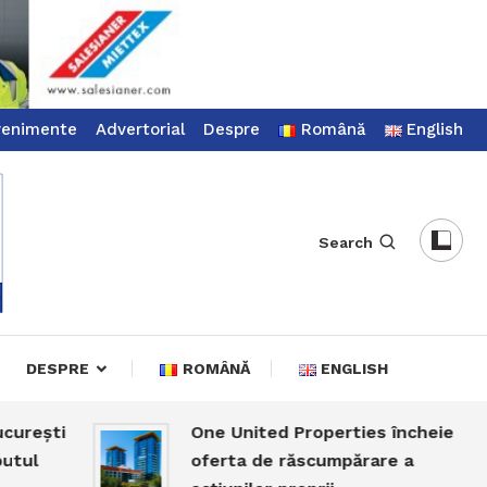
venimente
Advertorial
Despre
Română
English
Search
DESPRE
ROMÂNĂ
ENGLISH
ti
One United Properties încheie
oferta de răscumpărare a