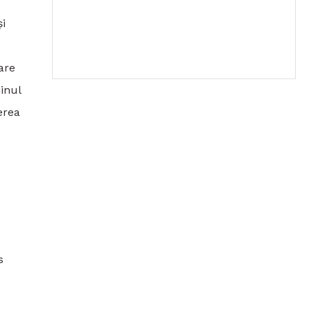
și
are
inul
erea
s