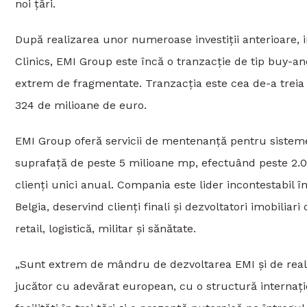
noi țări.
După realizarea unor numeroase investiții anterioare, 
Clinics, EMI Group este încă o tranzacție de tip buy-an
extrem de fragmentate. Tranzacția este cea de-a treia i
324 de milioane de euro.
EMI Group oferă servicii de mentenanță pentru sisteme d
suprafață de peste 5 milioane mp, efectuând peste 2.00
clienți unici anual. Compania este lider incontestabil 
Belgia, deservind clienți finali și dezvoltatori imobiliar
retail, logistică, militar și sănătate.
„Sunt extrem de mândru de dezvoltarea EMI și de reali
jucător cu adevărat european, cu o structură internațio