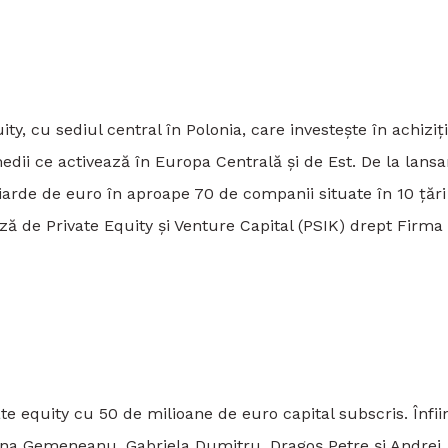
y, cu sediul central în Polonia, care investește în achiziți
ii ce activează în Europa Centrală și de Est. De la lansa
iliarde de euro în aproape 70 de companii situate în 10 țări
ză de Private Equity și Venture Capital (PSIK) drept Firma
e equity cu 50 de milioane de euro capital subscris. Înfii
na Gemeneanu, Gabriela Dumitru, Dragoș Petre și Andrei