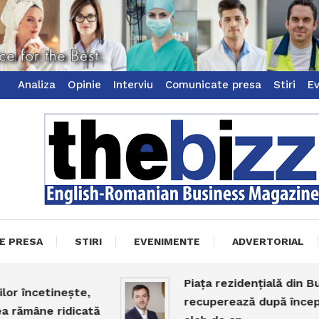
Analiza
Opinie
Interviu
Comunicate presa
Stiri
E
ss Magazine
zz
E PRESA
STIRI
EVENIMENTE
ADVERTORIAL
Piața rezidențială din Bucureș
ncetinește,
recuperează după începutul
âne ridicată