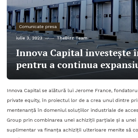
Comunicate presa
iulie 3, 2023
TheBizz Team
Innova Capital investește
pentru a continua expansi
Innova Capital se alătură lui Jerome France, fondator
private equity, în proiectul lor de a crea unul dintre pr
mentenanță în domeniul soluțiilor industriale de acces.
Group prin combinarea unei achiziții parțiale și a unei 
suplimentar va finanța achiziții ulterioare menite să co