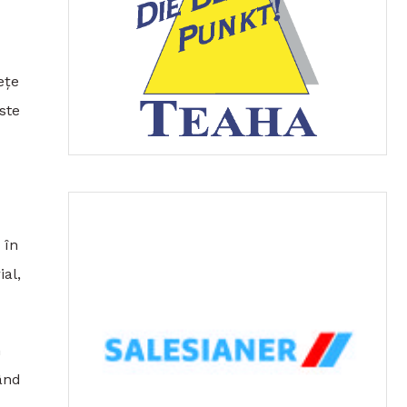
ețe
ste
 în
ial,
n
ând