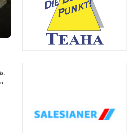
ia,
in