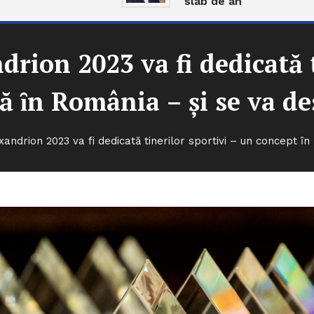
slab de an
drion 2023 va fi dedicată t
ă ȋn România – şi se va des
andrion 2023 va fi dedicată tinerilor sportivi – un concept ȋ