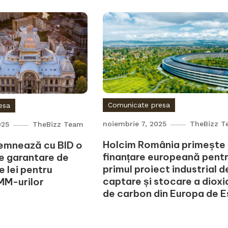
Comunicate presa
esa
noiembrie 7, 2025
TheBizz T
025
TheBizz Team
Holcim România primește
emnează cu BID o
finanțare europeană pent
e garantare de
primul proiect industrial d
e lei pentru
captare și stocare a dioxi
IMM-urilor
de carbon din Europa de E