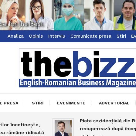
Analiza
Opinie
Interviu
Comunicate presa
Stiri
E
ss Magazine
zz
E PRESA
STIRI
EVENIMENTE
ADVERTORIAL
Piața rezidențială din Bucure
încetinește,
recuperează după începutul
mâne ridicată