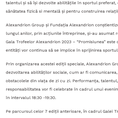
talentul şi să ȋşi dezvolte abilitățile în sportul prefera
sănătatea fizică si mentală și pentru construirea relaţi
Alexandrion Group şi Fundația Alexandrion conştientizeaz
lungul anilor, prin acţiunile ȋntreprinse, şi-au asumat 
Gala Trofeelor Alexandrion 2023 – “Promisiunea” este 
entităţi vor continua să se implice în sprijinirea sportul
Prin organizarea acestei ediții speciale, Alexandrion G
dezvoltarea abilităților sociale, cum ar fi comunicarea
obstacolele din viața de zi cu zi. Performanţa, talentul, 
responsabilitatea vor fi celebrate în cadrul unui even
în intervalul 18:30 -19:30.
Pe parcursul celor 7 ediţii anterioare, ȋn cadrul Galei 