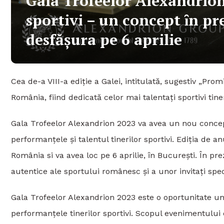
Gala Trofeelor Alexandrion 
sportivi – un concept ȋn pr
desfăşura pe 6 aprilie
Cea de-a VIII-a ediţie a Galei, intitulată, sugestiv „Pro
România, fiind dedicată celor mai talentați sportivi tiner
Gala Trofeelor Alexandrion 2023 va avea un nou concept
performanţele şi talentul tinerilor sportivi. Ediţia de an
România si va avea loc pe 6 aprilie, ȋn Bucureşti. În pr
autentice ale sportului românesc și a unor invitați spec
Gala Trofeelor Alexandrion 2023 este o oportunitate uni
performanțele tinerilor sportivi. Scopul evenimentului e