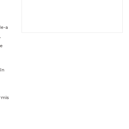
de-a
.
le
în
rmis