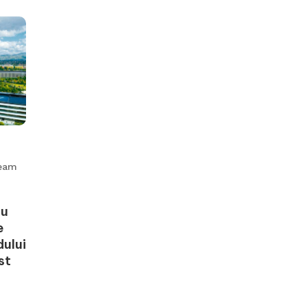
eam
ru
e
dului
st