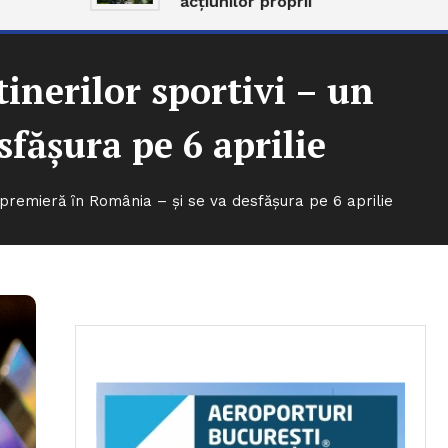
acțiunilor proprii
inerilor sportivi – un
făşura pe 6 aprilie
n premieră ȋn România – şi se va desfăşura pe 6 aprilie