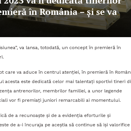
2023 va fi dedicată tinerilor
emieră ȋn România – şi se va
misiunea”, va lansa, totodată, un concept ȋn premieră ȋn
i.
 care va aduce ȋn centrul atenţiei, ȋn premieră ȋn Român
ul acesta este dedicată celor mai talentați sportivi tineri d
ezența antrenorilor, membrilor familiei, a unor legende
iali vor fi premiați juniori remarcabili ai momentului.
că de a recunoaște și de a evidenția eforturile și
ste de a-i încuraja pe aceştia să continue să iși valorifice