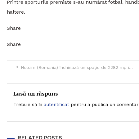
Printre sporturile premiate s-au numărat fotbal, handba
haltere.
Share
Share
Navigare
Holcim (Romania) închiriază un spațiu de 2282 mp în complexul de birouri certificat verde, Oregon Park
în
articole
Lasă un răspuns
Trebuie să fii
autentificat
pentru a publica un comentari
RELATED POSTS