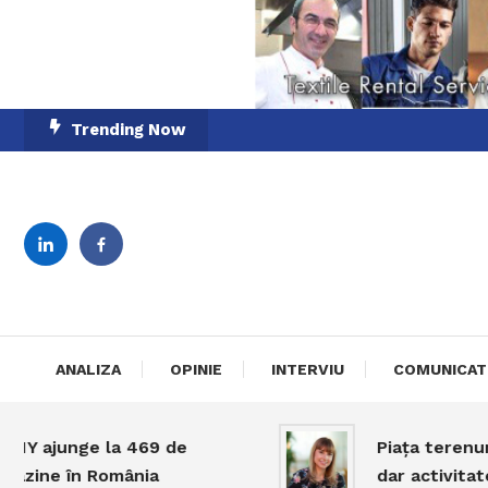
Skip
Trending Now
To
Content
English-Romanian Busine
TheBi
ANALIZA
OPINIE
INTERVIU
COMUNICAT
junge la 469 de
Piața terenurilor 
e în România
dar activitatea ră