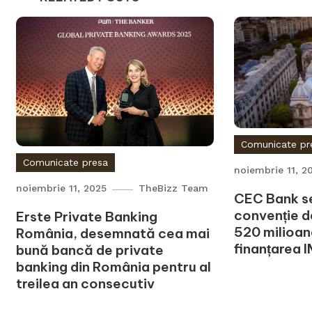
Comunicate pr
Comunicate presa
noiembrie 11, 2
noiembrie 11, 2025
TheBizz Team
CEC Bank s
convenție d
Erste Private Banking
520 milioan
România, desemnată cea mai
finanțarea 
bună bancă de private
banking din România pentru al
treilea an consecutiv