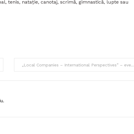
l, tenis, nataţie, canotaj, scrimă, gimnastică, lupte sau
„Local Companies – International Perspectives” – eveniment dedicat comunității de 
u.