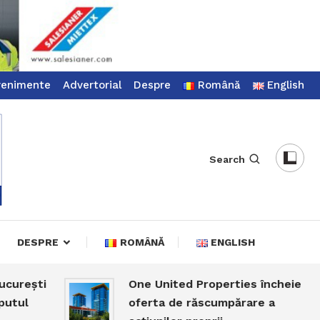
venimente
Advertorial
Despre
Română
English
Search
DESPRE
ROMÂNĂ
ENGLISH
ști
One United Properties încheie
oferta de răscumpărare a