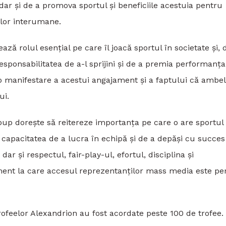
t, dar şi de a promova sportul și beneficiile acestuia pentru
ilor interumane.
ă rolul esenţial pe care îl joacă sportul în societate și, 
responsabilitatea de a-l sprijini și de a premia performanța
o manifestare a acestui angajament și a faptului că ambe
ui.
roup dorește să reitereze importanța pe care o are sportul 
, capacitatea de a lucra în echipă și de a depăși cu succes
dar şi respectul, fair-play-ul, efortul, disciplina și
iment la care accesul reprezentanților mass media este pe
Trofeelor Alexandrion au fost acordate peste 100 de trofee.