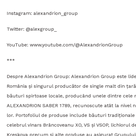
Instagram: alexandrion_group
Twitter: @alexgroup_
YouTube: www.youtube.com/@AlexandrionGroup
***
Despre Alexandrion Group: Alexandrion Group este lider 
România și singurul producător de single malt din țară.
băuturi spirtoase locale, producând unele dintre cele
ALEXANDRION SABER 1789, recunoscute atât la nivel nați
lor. Portofoliul de produse include băuturi tradiționale
celebrul vinars Brâncoveanu XO, VS și VSOP, lichiorul d
Kreskova precum și alte produse au asigurat Grupului po