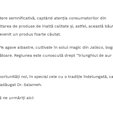
reștere semnificativă, captând atenția consumatorilor din
area de produse de înaltă calitate şi, astfel, această bău
evenit un produs foarte căutat.
 agave albastre, cultivate în solul magic din Jalisco, bog
ătoare. Regiunea este cunoscută drept ‘’triunghiul de aur 
rtunități noi, în special cele cu o tradiţie ȋndelungată, c
 a adăugat Dr. Salameh.
ă ne urmăriți aici: