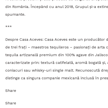
din România. Începând cu anul 2018, Grupul și-a extins a
spumante.
***
Despre Casa Aceves: Casa Aceves este un producător de
de trei frați – maestros tequileros – pasionați de arta
tequila artizanală premium din 100% agave din Jalisco
caracterizate prin: textură catifelată, aromă bogată și
coniacuri sau whisky-uri single malt. Recunoscută drept
distinge ca singura companie mexicană inclusă în prest
Share
Share