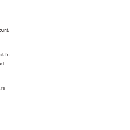
tură
at în
al
are