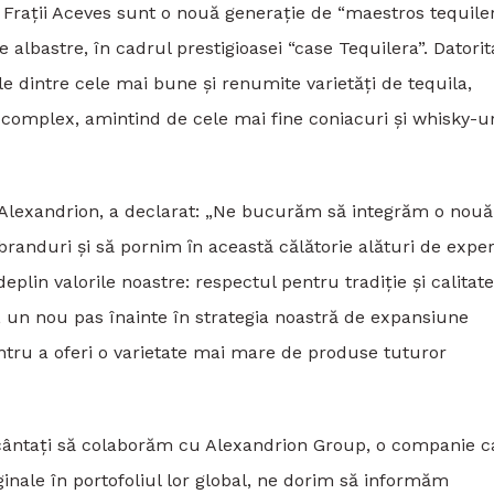
 Fraţii Aceves sunt o nouă generație de “maestros tequiler
albastre, în cadrul prestigioasei “case Tequilera”. Datorit
ele dintre cele mai bune şi renumite varietăţi de tequila,
i complex, amintind de cele mai fine coniacuri și whisky-ur
 Alexandrion, a declarat: „Ne bucurăm să integrăm o nouă
branduri și să pornim ȋn această călătorie alături de exper
plin valorile noastre: respectul pentru tradiție și calitat
 un nou pas înainte în strategia noastră de expansiune
ntru a oferi o varietate mai mare de produse tuturor
cântați să colaborăm cu Alexandrion Group, o companie c
iginale în portofoliul lor global, ne dorim să informăm