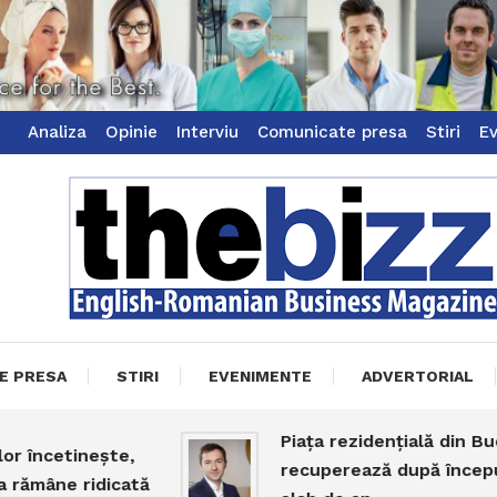
Analiza
Opinie
Interviu
Comunicate presa
Stiri
E
ss Magazine
zz
E PRESA
STIRI
EVENIMENTE
ADVERTORIAL
Piața rezidențială din Bucureșt
cetinește,
recuperează după începutul
ne ridicată