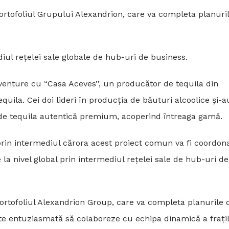
portofoliul Grupului Alexandrion, care va completa planuri
iul rețelei sale globale de hub-uri de business.
enture cu “Casa Aceves’’, un producător de tequila din
quila. Cei doi lideri în producţia de băuturi alcoolice și-a
i de tequila autentică premium, acoperind ȋntreaga gamă.
prin intermediul cărora acest proiect comun va fi coordona
a nivel global prin intermediul reţelei sale de hub-uri de
portofoliul Alexandrion Group, care va completa planurile 
e entuziasmată să colaboreze cu echipa dinamică a frați