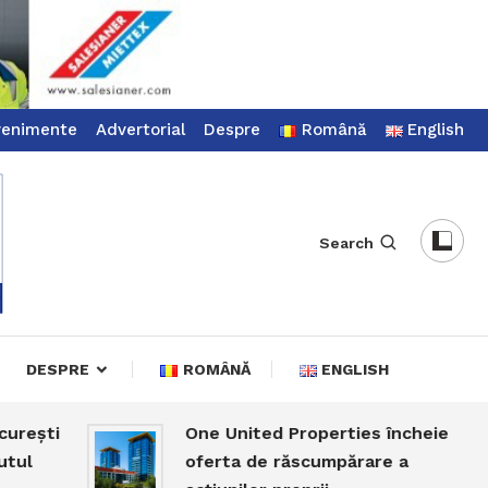
venimente
Advertorial
Despre
Română
English
Search
DESPRE
ROMÂNĂ
ENGLISH
i
One United Properties încheie
oferta de răscumpărare a