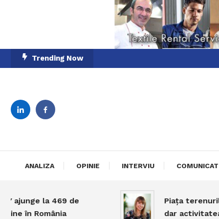
Skip
Trending Now
To
Content
English-Romanian Busine
TheBi
ANALIZA
OPINIE
INTERVIU
COMUNICAT
unge la 469 de
Piața terenurilor în
 în România
dar activitatea rămâ