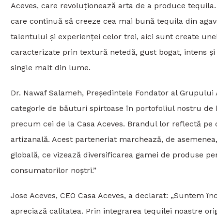
Aceves, care revoluționează arta de a produce tequila.
care continuă să creeze cea mai bună tequila din agave 
talentului şi experienţei celor trei, aici sunt create un
caracterizate prin textură netedă, gust bogat, intens ș
single malt din lume.
Dr. Nawaf Salameh, Președintele Fondator al Grupului
categorie de băuturi spirtoase în portofoliul nostru de 
precum cei de la Casa Aceves. Brandul lor reflectă pe de
artizanală. Acest parteneriat marchează, de asemenea,
globală, ce vizează diversificarea gamei de produse pe
consumatorilor noștri.”
Jose Aceves, CEO Casa Aceves, a declarat: „Suntem în
apreciază calitatea. Prin integrarea tequilei noastre or