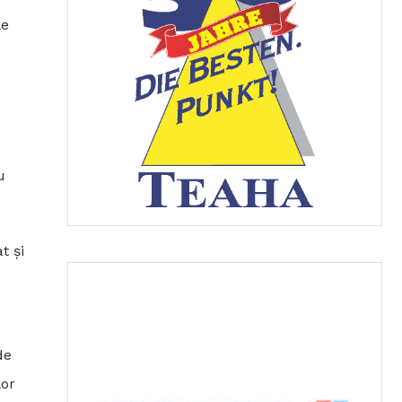
le
u
t și
de
lor