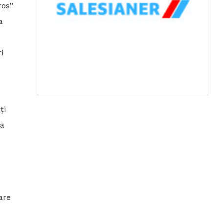
os’’
a
i
ți
ea
are