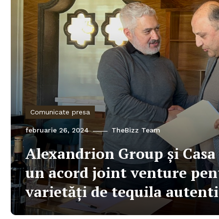
Comunicate presa
februarie 26, 2024
TheBizz Team
Alexandrion Group și Casa
un acord joint venture pen
varietăţi de tequila auten