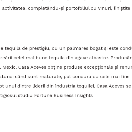
ctivitatea, completându-și portofoliul cu vinuri, liniștite 
 tequila de prestigiu, cu un palmares bogat şi este con
 creării celei mai bune tequila din agave albastre. Producâ
, Mexic, Casa Aceves obține produse excepţionale şi renu
, atunci când sunt maturate, pot concura cu cele mai fine
 unul dintre liderii din industria tequilei, Casa Aceves se
igiosul studiu Fortune Business Insights