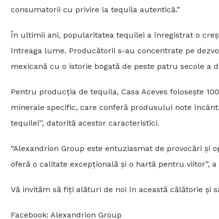
consumatorii cu privire la tequila autentică.”
În ultimii ani, popularitatea tequilei a înregistrat o c
întreaga lume. Producătorii s-au concentrate pe dezvolt
mexicană cu o istorie bogată de peste patru secole a d
Pentru producţia de tequila, Casa Aceves foloseşte 100%
minerale specific, care conferă produsului note încânt
tequilei’’, datorită acestor caracteristici.
“Alexandrion Group este entuziasmat de provocări și opo
oferă o calitate excepțională și o hartă pentru viitor”,
Vă invităm să fiţi alături de noi în această călătorie și s
Facebook: Alexandrion Group