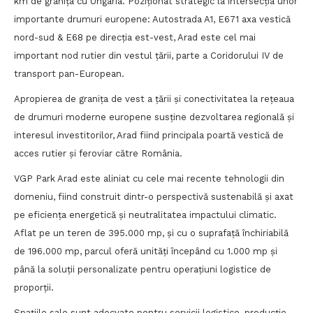
km de graniţa cu Ungaria. Poziționat strategic la intersecţia unor
importante drumuri europene: Autostrada A1, E671 axa vestică
nord-sud & E68 pe direcţia est-vest, Arad este cel mai
important nod rutier din vestul ţării, parte a Coridorului IV de
transport pan-European.
Apropierea de graniţa de vest a ţării și conectivitatea la rețeaua
de drumuri moderne europene susţine dezvoltarea regională și
interesul investitorilor, Arad fiind principala poartă vestică de
acces rutier și feroviar către România.
VGP Park Arad este aliniat cu cele mai recente tehnologii din
domeniu, fiind construit dintr-o perspectivă sustenabilă și axat
pe eficiența energetică și neutralitatea impactului climatic.
Aflat pe un teren de 395.000 mp, și cu o suprafață închiriabilă
de 196.000 mp, parcul oferă unităţi începând cu 1.000 mp și
până la soluţii personalizate pentru operaţiuni logistice de
proporţii.
Spaţiile sale sunt adecvate pentru servicii logistice, producţie