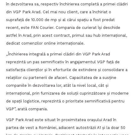
în dezvoltarea sa, respectiv închirierea completă a primei clădiri
din VGP Park Arad. Cel mai nou client, care a închiriat o
suprafață de 10.000 de mp și al cărui spațiu a fost predat
recent, este FAN Courier. Compania de curierat își deschide
astfel în Arad, prin acest contract, primul sau hub internațional,
dedicat comenzilor online internaționale.
„Închirierea integrală a primei clădiri din VGP Park Arad
reprezintă un pas semnificativ în angajamentul VGP față de
satisfacția clienților și în eforturile de extindere și consolidare a
relațiilor cu partenerii de afaceri. Capacitatea de a susține
companiile în dezvoltarea lor, atât la nivel local, cât și
internațional, prin furnizarea de soluții cuprinzătoare și moderne
de spații logistice, reprezintă o prioritate semnificativă pentru
VGP”, arată compania.
VGP Park Arad este situat în proximitatea orașului Arad în
partea de vest a României, adiacent autostrăzii A1 și la doar 50