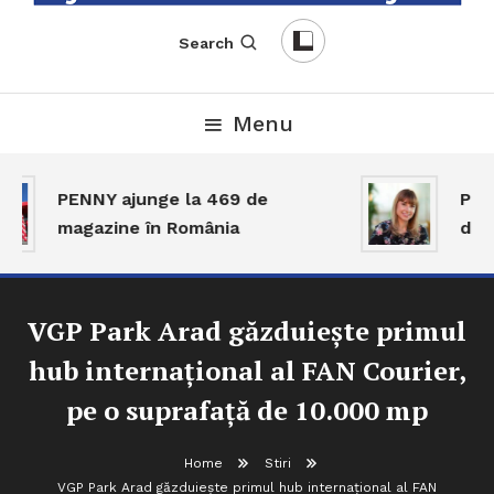
English-Romanian Business Magazine
TheBizz
Search
Menu
PENNY ajunge la 469 de
Piața
magazine în România
dar a
VGP Park Arad găzduiește primul
hub internațional al FAN Courier,
pe o suprafață de 10.000 mp
Home
Stiri
VGP Park Arad găzduiește primul hub internațional al FAN