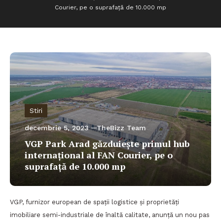
Courier, pe o suprafață de 10.000 mp
Stiri
decembrie 5, 2023
TheBizz Team
VGP Park Arad găzduiește primul hub
internațional al FAN Courier, pe o
suprafață de 10.000 mp
VGP, furnizor european de spații logistice și proprietăți
imobiliare semi-industriale de înaltă calitate, anunță un nou pas