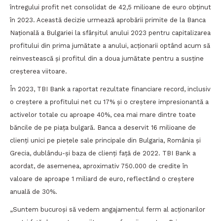
întregului profit net consolidat de 42,5 milioane de euro obținut
în 2023. Această decizie urmează aprobării primite de la Banca
Națională a Bulgariei la sfârșitul anului 2023 pentru capitalizarea
profitului din prima jumătate a anului, acționarii optând acum să
reinvestească și profitul din a doua jumătate pentru a susține
creșterea viitoare.
În 2023, TBI Bank a raportat rezultate financiare record, inclusiv
o creștere a profitului net cu 17% și o creștere impresionantă a
activelor totale cu aproape 40%, cea mai mare dintre toate
băncile de pe piața bulgară. Banca a deservit 16 milioane de
clienți unici pe piețele sale principale din Bulgaria, România și
Grecia, dublându-și baza de clienți față de 2022. TBI Bank a
acordat, de asemenea, aproximativ 750.000 de credite în
valoare de aproape 1 miliard de euro, reflectând o creștere
anuală de 30%.
„Suntem bucuroși să vedem angajamentul ferm al acționarilor