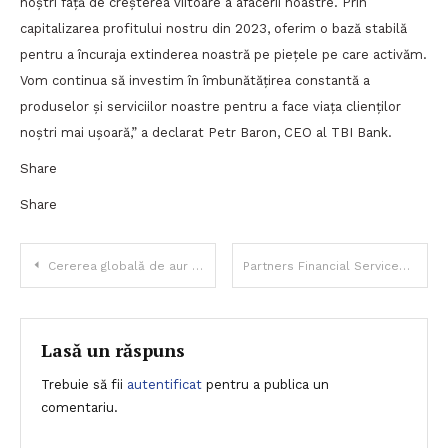
noștri față de creșterea viitoare a afacerii noastre. Prin
capitalizarea profitului nostru din 2023, oferim o bază stabilă
pentru a încuraja extinderea noastră pe piețele pe care activăm.
Vom continua să investim în îmbunătățirea constantă a
produselor și serviciilor noastre pentru a face viața clienților
noștri mai ușoară,” a declarat Petr Baron, CEO al TBI Bank.
Share
Share
Navigare
Cererea globală de aur a atins 1.238 de tone în T1 2024
Partners Financial Services devine cel mai mare acționar al Transilvania Broker de Asigurări
în
articole
Lasă un răspuns
Trebuie să fii
autentificat
pentru a publica un
comentariu.