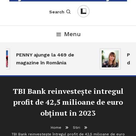
English-Romanian Business Magazine
TheBizz
Search
Menu
PENNY ajunge la 469 de
Piața
magazine în România
dar 
TBI Bank reinvestește întregul
profit de 42,5 milioane de euro
obținut în 2023
Home
Stiri
TBI Bank reinvestește întregul profit de 42,5 milioane de euro