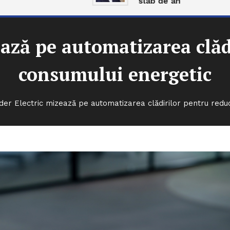
slab de an
ează pe automatizarea clăd
consumului energetic
der Electric mizează pe automatizarea clădirilor pentru red