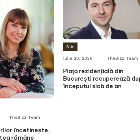
Stiri
iulie 20, 2026
TheBizz Team
Piața rezidențială din
București recuperează d
începutul slab de an
TheBizz Team
rilor încetinește,
atea rămâne