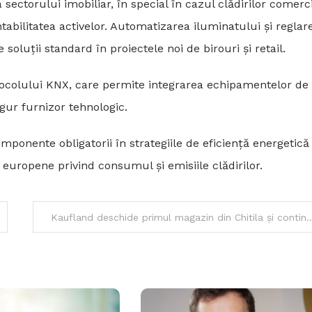
ectorului imobiliar, în special în cazul clădirilor comerc
tabilitatea activelor. Automatizarea iluminatului și reglar
soluții standard în proiectele noi de birouri și retail.
tocolului KNX, care permite integrarea echipamentelor de 
ur furnizor tehnologic.
ponente obligatorii în strategiile de eficiență energetică 
europene privind consumul și emisiile clădirilor.
Kaufland deschide primul magazin din Chitila și continuă extinder