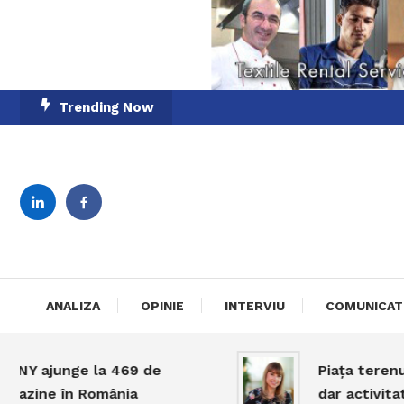
Skip
Trending Now
To
Content
English-Romanian Busine
TheBi
ANALIZA
OPINIE
INTERVIU
COMUNICAT
 ajunge la 469 de
Piața terenurilo
ine în România
dar activitatea 