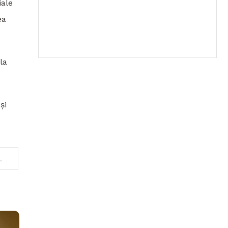
iale
ea
la
și
ea în zona metropolitană a Capitalei