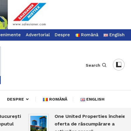
venimente
Advertorial
Despre
Română
English
Search
DESPRE
ROMÂNĂ
ENGLISH
rești
One United Properties încheie
ul
oferta de răscumpărare a