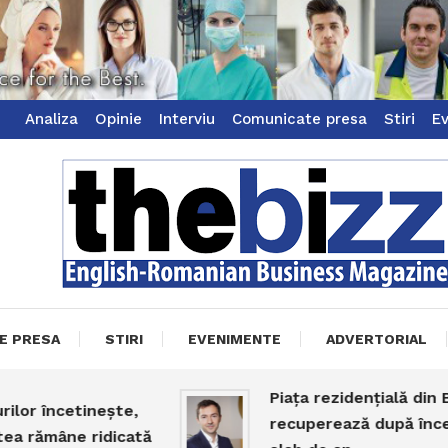
Analiza
Opinie
Interviu
Comunicate presa
Stiri
E
ss Magazine
zz
E PRESA
STIRI
EVENIMENTE
ADVERTORIAL
Piața rezidențială din Bucu
r încetinește,
recuperează după început
rămâne ridicată