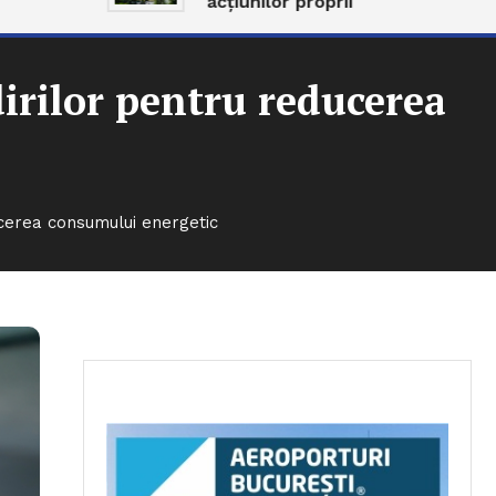
acțiunilor proprii
irilor pentru reducerea
ucerea consumului energetic