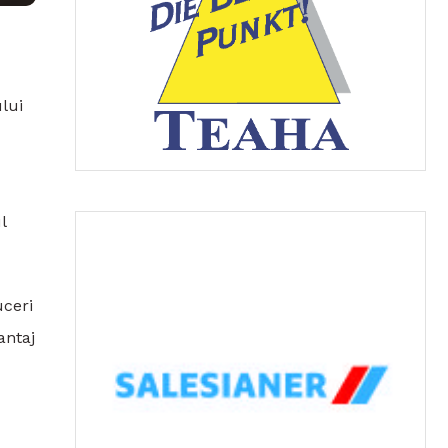
lui
l
uceri
antaj