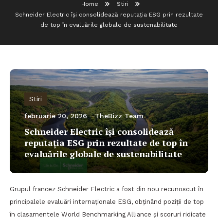
Home
Stiri
Schneider Electric își consolidează reputația ESG prin rezultate
de top în evaluările globale de sustenabilitate
Stiri
februarie 20, 2026
TheBizz Team
Schneider Electric își consolidează
reputația ESG prin rezultate de top în
evaluările globale de sustenabilitate
Grupul francez Schneider Electric a fost din nou recunoscut în
principalele evaluări internaționale ESG, obținând poziții de top
în clasamentele World Benchmarking Alliance și scoruri ridicate