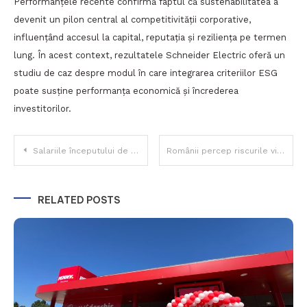
Performanțele recente confirmă faptul că sustenabilitatea a
devenit un pilon central al competitivității corporative,
influențând accesul la capital, reputația și reziliența pe termen
lung. În acest context, rezultatele Schneider Electric oferă un
studiu de caz despre modul în care integrarea criteriilor ESG
poate susține performanța economică și încrederea
investitorilor.
Navigare
Salariile începutului de an: IT-ul rămâne în frunte, iar crewing & casino urcă neașteptat în topul veniturilor
Românii percep riscurile vieții fără asigurare, dar majoritatea rămân vulnerabili financiar
în
RELATED POSTS
articole