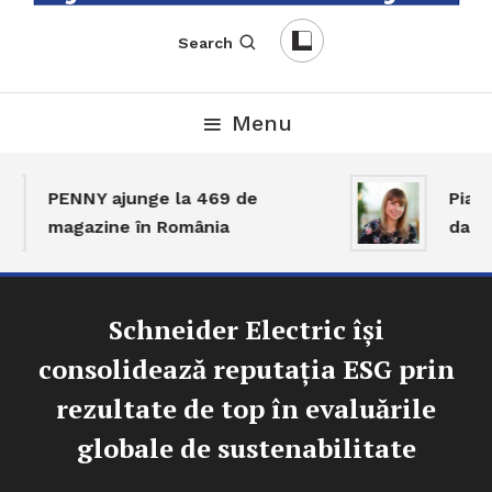
English-Romanian Business Magazine
TheBizz
Search
Menu
PENNY ajunge la 469 de
Piața 
magazine în România
dar ac
Schneider Electric își
consolidează reputația ESG prin
rezultate de top în evaluările
globale de sustenabilitate