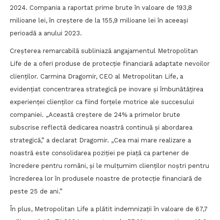
2024. Compania a raportat prime brute în valoare de 193,8
milioane lei, în creștere de la 155,9 milioane lei în aceeași
perioadă a anului 2023.
Creșterea remarcabilă subliniază angajamentul Metropolitan
Life de a oferi produse de protecție financiară adaptate nevoilor
clienților. Carmina Dragomir, CEO al Metropolitan Life, a
evidențiat concentrarea strategică pe inovare și îmbunătățirea
experienței clienților ca fiind forțele motrice ale succesului
companiei. „Această creștere de 24% a primelor brute
subscrise reflectă dedicarea noastră continuă și abordarea
strategică,” a declarat Dragomir. „Cea mai mare realizare a
noastră este consolidarea poziției pe piață ca partener de
încredere pentru români, și le mulțumim clienților noștri pentru
încrederea lor în produsele noastre de protecție financiară de
peste 25 de ani.”
În plus, Metropolitan Life a plătit indemnizații în valoare de 67,7