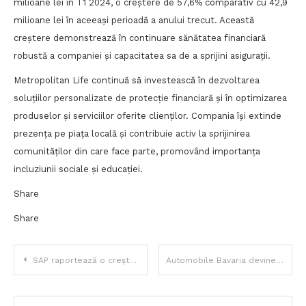
milioane lei în T1 2024, o creștere de 57,6% comparativ cu 42,9
milioane lei în aceeași perioadă a anului trecut. Această
creștere demonstrează în continuare sănătatea financiară
robustă a companiei și capacitatea sa de a sprijini asigurații.
Metropolitan Life continuă să investească în dezvoltarea
soluțiilor personalizate de protecție financiară și în optimizarea
produselor și serviciilor oferite clienților. Compania își extinde
prezența pe piața locală și contribuie activ la sprijinirea
comunităților din care face parte, promovând importanța
incluziunii sociale și educației.
Share
Share
Navigare
SAP raportează o creștere de 25% a veniturilor din cloud la 4,15 miliarde de euro, datorită Business AI
Automobile Bavaria devine primul dealer autorizat Rolls-Royce din România după 120 de ani
în