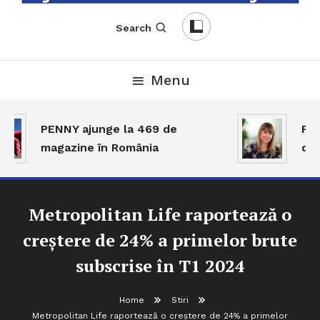
English-Romanian Business Magazine
TheBizz
Search
Menu
PENNY ajunge la 469 de
Piaț
magazine în România
dar 
Metropolitan Life raportează o
creștere de 24% a primelor brute
subscrise în T1 2024
Home
Stiri
Metropolitan Life raportează o creștere de 24% a primelor