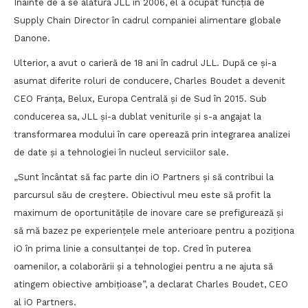
Înainte de a se alătura JLL în 2006, el a ocupat funcția de
Supply Chain Director în cadrul companiei alimentare globale
Danone.
Ulterior, a avut o carieră de 18 ani în cadrul JLL. După ce și-a
asumat diferite roluri de conducere, Charles Boudet a devenit
CEO Franța, Belux, Europa Centrală și de Sud în 2015. Sub
conducerea sa, JLL și-a dublat veniturile și s-a angajat la
transformarea modului în care operează prin integrarea analizei
de date și a tehnologiei în nucleul serviciilor sale.
„Sunt încântat să fac parte din iO Partners și să contribui la
parcursul său de creștere. Obiectivul meu este să profit la
maximum de oportunitățile de inovare care se prefigurează și
să mă bazez pe experiențele mele anterioare pentru a poziționa
iO în prima linie a consultanței de top. Cred în puterea
oamenilor, a colaborării și a tehnologiei pentru a ne ajuta să
atingem obiective ambițioase”, a declarat Charles Boudet, CEO
al iO Partners.