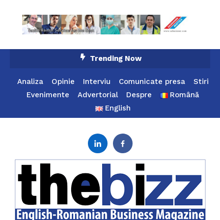
Skip
Trending Now
To
Content
Analiza
Opinie
Interviu
Comunicate presa
Stiri
Evenimente
Advertorial
Despre
Română
English