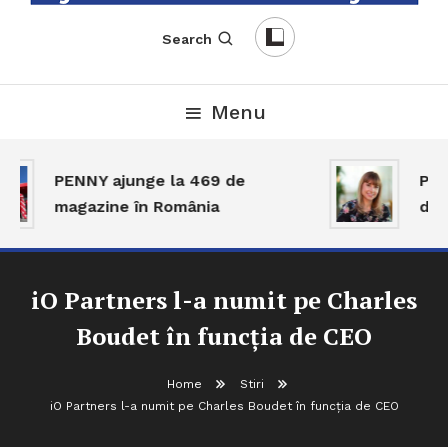
English-Romanian Business Magazine
TheBizz
Search
Menu
PENNY ajunge la 469 de
Piaț
magazine în România
dar 
iO Partners l-a numit pe Charles
Boudet în funcția de CEO
Home
Stiri
iO Partners l-a numit pe Charles Boudet în funcția de CEO