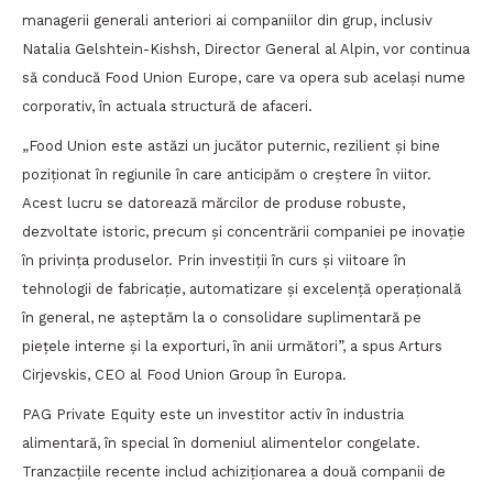
managerii generali anteriori ai companiilor din grup, inclusiv
Natalia Gelshtein-Kishsh, Director General al Alpin, vor continua
să conducă Food Union Europe, care va opera sub același nume
corporativ, în actuala structură de afaceri.
„Food Union este astăzi un jucător puternic, rezilient și bine
poziționat în regiunile în care anticipăm o creștere în viitor.
Acest lucru se datorează mărcilor de produse robuste,
dezvoltate istoric, precum și concentrării companiei pe inovație
în privința produselor. Prin investiții în curs și viitoare în
tehnologii de fabricație, automatizare și excelență operațională
în general, ne așteptăm la o consolidare suplimentară pe
piețele interne și la exporturi, în anii următori”, a spus Arturs
Cirjevskis, CEO al Food Union Group în Europa.
PAG Private Equity este un investitor activ în industria
alimentară, în special în domeniul alimentelor congelate.
Tranzacțiile recente includ achiziționarea a două companii de