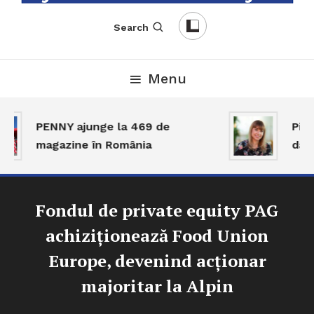
English-Romanian Business Magazine
TheBizz
Search
Menu
PENNY ajunge la 469 de
Piața
magazine în România
dar a
Fondul de private equity PAG
achiziționează Food Union
Europe, devenind acționar
majoritar la Alpin