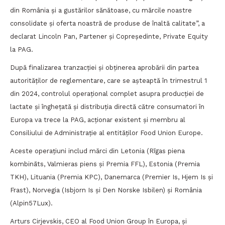
din România și a gustărilor sănătoase, cu mărcile noastre
consolidate și oferta noastră de produse de înaltă calitate”, a
declarat Lincoln Pan, Partener și Copreședinte, Private Equity
la PAG.
După finalizarea tranzacției și obținerea aprobării din partea
autorităților de reglementare, care se așteaptă în trimestrul 1
din 2024, controlul operațional complet asupra producției de
lactate și înghețată și distribuția directă către consumatori în
Europa va trece la PAG, acționar existent și membru al
Consiliului de Administrație al entităților Food Union Europe.
Aceste operațiuni includ mărci din Letonia (Rīgas piena
kombināts, Valmieras piens și Premia FFL), Estonia (Premia
TKH), Lituania (Premia KPC), Danemarca (Premier Is, Hjem Is și
Frast), Norvegia (Isbjorn Is și Den Norske Isbilen) și România
(Alpin57Lux).
Arturs Cirjevskis, CEO al Food Union Group în Europa, și