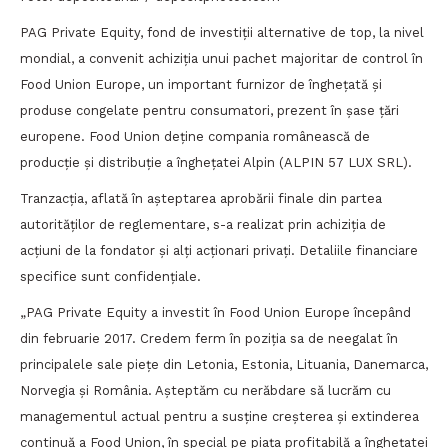
PAG Private Equity, fond de investiții alternative de top, la nivel
mondial, a convenit achiziția unui pachet majoritar de control în
Food Union Europe, un important furnizor de înghețată și
produse congelate pentru consumatori, prezent în șase țări
europene. Food Union deține compania românească de
producție și distribuție a înghețatei Alpin (ALPIN 57 LUX SRL).
Tranzacția, aflată în așteptarea aprobării finale din partea
autorităților de reglementare, s-a realizat prin achiziția de
acțiuni de la fondator și alți acționari privați. Detaliile financiare
specifice sunt confidențiale.
„PAG Private Equity a investit în Food Union Europe începând
din februarie 2017. Credem ferm în poziția sa de neegalat în
principalele sale piețe din Letonia, Estonia, Lituania, Danemarca,
Norvegia și România. Așteptăm cu nerăbdare să lucrăm cu
managementul actual pentru a susține creșterea și extinderea
continuă a Food Union, în special pe piața profitabilă a înghețatei