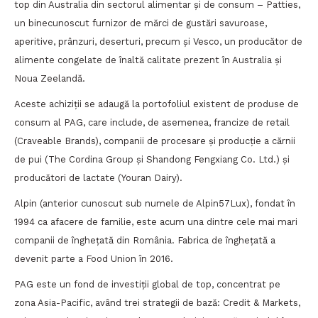
top din Australia din sectorul alimentar și de consum – Patties,
un binecunoscut furnizor de mărci de gustări savuroase,
aperitive, prânzuri, deserturi, precum și Vesco, un producător de
alimente congelate de înaltă calitate prezent în Australia și
Noua Zeelandă.
Aceste achiziții se adaugă la portofoliul existent de produse de
consum al PAG, care include, de asemenea, francize de retail
(Craveable Brands), companii de procesare și producție a cărnii
de pui (The Cordina Group și Shandong Fengxiang Co. Ltd.) și
producători de lactate (Youran Dairy).
Alpin (anterior cunoscut sub numele de Alpin57Lux), fondat în
1994 ca afacere de familie, este acum una dintre cele mai mari
companii de înghețată din România. Fabrica de înghețată a
devenit parte a Food Union în 2016.
PAG este un fond de investiții global de top, concentrat pe
zona Asia-Pacific, având trei strategii de bază: Credit & Markets,