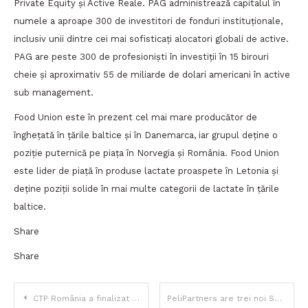
Private Equity și Active Reale. PAG administrează capitalul în
numele a aproape 300 de investitori de fonduri instituționale,
inclusiv unii dintre cei mai sofisticați alocatori globali de active.
PAG are peste 300 de profesioniști în investiții în 15 birouri
cheie și aproximativ 55 de miliarde de dolari americani în active
sub management.
Food Union este în prezent cel mai mare producător de
înghețată în țările baltice și în Danemarca, iar grupul deține o
poziție puternică pe piața în Norvegia și România. Food Union
este lider de piață în produse lactate proaspete în Letonia și
deține poziții solide în mai multe categorii de lactate în țările
baltice.
Share
Share
Navigare
CTP România a finalizat primul centru regional de distribuție extern al LPP Logistics în CTPark Bucharest West
PeliPartners are trei noi Senior Associates, după o serie de promovări în echipă