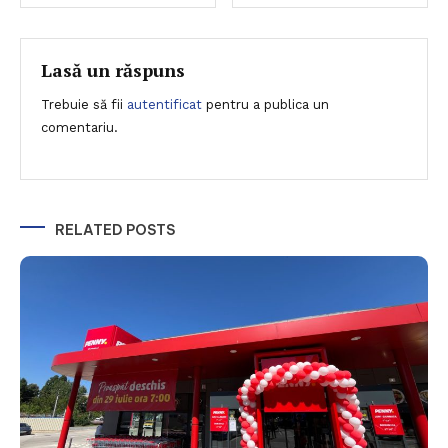
în
articole
Lasă un răspuns
Trebuie să fii
autentificat
pentru a publica un
comentariu.
RELATED POSTS