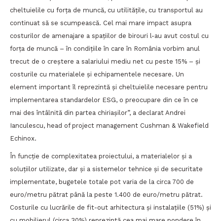
cheltuielile cu forța de muncă, cu utilitățile, cu transportul au
continuat să se scumpească. Cel mai mare impact asupra
costurilor de amenajare a spațiilor de birouri l-au avut costul cu
forța de muncă – în condițiile în care în România vorbim anul
trecut de o creștere a salariului mediu net cu peste 15% – și
costurile cu materialele și echipamentele necesare. Un
element important îl reprezintă și cheltuielile necesare pentru
implementarea standardelor ESG, o preocupare din ce în ce
mai des întâlnită din partea chiriașilor”, a declarat Andrei
Ianculescu, head of project management Cushman & Wakefield
Echinox.
În funcție de complexitatea proiectului, a materialelor și a
soluțiilor utilizate, dar și a sistemelor tehnice și de securitate
implementate, bugetele totale pot varia de la circa 700 de
euro/metru pătrat până la peste 1.400 de euro/metru pătrat.
Costurile cu lucrările de fit-out arhitectura și instalațiile (51%) și
cu mobilierul (circa 30%) reprezintă cea mai mare pondere în