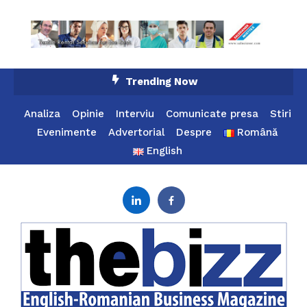
Skip
Trending Now
To
Content
Analiza
Opinie
Interviu
Comunicate presa
Stiri
Evenimente
Advertorial
Despre
Română
English