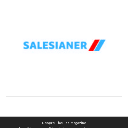
Despre TheBizz Magazine