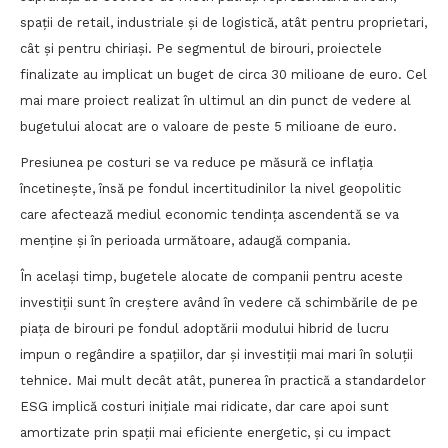
spații de retail, industriale și de logistică, atât pentru proprietari,
cât și pentru chiriași. Pe segmentul de birouri, proiectele
finalizate au implicat un buget de circa 30 milioane de euro. Cel
mai mare proiect realizat în ultimul an din punct de vedere al
bugetului alocat are o valoare de peste 5 milioane de euro.
Presiunea pe costuri se va reduce pe măsură ce inflația
încetinește, însă pe fondul incertitudinilor la nivel geopolitic
care afectează mediul economic tendința ascendentă se va
menține și în perioada următoare, adaugă compania.
În același timp, bugetele alocate de companii pentru aceste
investiții sunt în creștere având în vedere că schimbările de pe
piața de birouri pe fondul adoptării modului hibrid de lucru
impun o regândire a spațiilor, dar și investiții mai mari în soluții
tehnice. Mai mult decât atât, punerea în practică a standardelor
ESG implică costuri inițiale mai ridicate, dar care apoi sunt
amortizate prin spații mai eficiente energetic, și cu impact