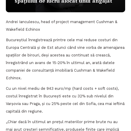
spațiului de lucru alocat unui angajat
Andrei Ianculescu, head of project management Cushman &
Wakefield Echinox
Bucureștiul înregistrează printre cele mai reduse costuri din
Europa Centrală și de Est atunci când vine vorba de amenajarea
spațiilor de birouri, deși acestea au continuat să crească,
înregistrând un avans de 15-20% în ultimul an, arată datele
companiei de consultanță imobiliară Cushman & Wakefield
Echinox.
Cu un nivel mediu de 943 euro/mp (hard costs + soft costs),
costul înregistrat în București este cu 32% sub nivelul din
Varșovia sau Praga, și cu 25% peste cel din Sofia, cea mai ieftină
capitală din regiune.
„Chiar dacă în ultimul an prețul materiilor prime brute nu au
mai avut creșteri semnificative, produsele finite care implică