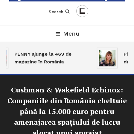
English-Romanian Business Magazine
TheBizz
Search
Menu
PENNY ajunge la 469 de
Piața
magazine în România
dar a
Cushman & Wakefield Echinox:
Companiile din România cheltuie
până la 15.000 euro pentru
amenajarea spațiului de lucru
alocat unui angajat