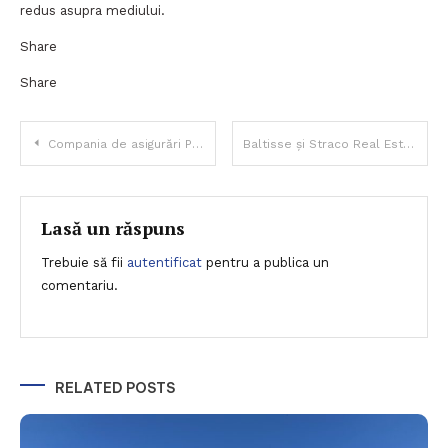
redus asupra mediului.
Share
Share
Navigare
Compania de asigurări PIB Group (UK) și STEIN Bestasig (RO) se asociază pentru operațiuni de fuziuni și achiziții, cu obiectivul de a prelua circa 20 de brokeri de asigurări din România
Baltisse și Straco Real Estate intră pe piața din România și Polonia prin achiziția unui pachet majoritar în cadrul SPEEDWELL
în
articole
Lasă un răspuns
Trebuie să fii
autentificat
pentru a publica un
comentariu.
RELATED POSTS