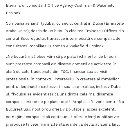
Elena Iaru, consultant Office Agency Cushman & Wakefield
Echinox
Compania aeriană flydubai, cu sediul central în Dubai (Emiratele
Arabe Unite), deschide un birou în clădirea Eminescu Offices din
centrul Bucureștiului, tranzacție intermediată de compania de
consultanță imobiliară Cushman & Wakefield Echinox.
„Ne bucurăm să observăm că pe piața închirierilor de birouri
sunt prezente companii din diverse domenii de activitate, în
afară de cele tradiționale din IT&C, financiar sau servicii
profesionale. În contextul interesului în creștere al românilor
pentru destinațiile exclusiviste sau cele exotice, inclusiv Dubai-
ul, flydubai se evidențiază ca una dintre cele mai dinamice
companii aeriene de pe piața locală. Amplasat în zona centrală a
Bucureștiului, noul birou oferă vizibilitate și acces excelent,
permițând companiei să continue să ofere clienților săi servicii
și produse la cele mai înalte standarde”, a declarat Elena Iaru,