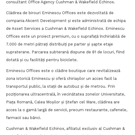
consultant Office Agency Cushman & Wakefield Echinox.
Clădirea de birouri Eminescu Offices este dezvoltată de
compania Akcent Development și este administrată de echipa
de Asset Services a Cushman & Wakefield Echinox. Eminescu
Offices este un proiect premium, cu o suprafaţă ȋnchiriabilă de
7.000 de metri pătraţi distribuiţi pe parter şi şapte etaje
supraterane. Parcarea subterană dispune de 81 de locuri, fiind
dotată și cu facilități pentru biciclete.
Eminescu Offices este o clădire boutique care revitalizează
zona istorică Eminescu şi oferă chiriaşilor un acces facil la
transportul public, la stații de autobuz şi de metrou. Prin
poziţionarea ultracentrală, în vecinătatea zonelor Universitate,
Piaţa Romană, Calea Moşilor şi Ştefan cel Mare, clădirea are
acces la o gamă largă de servicii, precum restaurante, cafenele,
farmacii sau bănci.
Cushman & Wakefield Echinox, afiliatul exclusiv al Cushman &