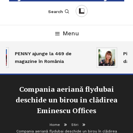
English-Romanian Business Magazine
TheBizz
Search
Menu
PENNY ajunge la 469 de
Piața
magazine în România
dar a
Compania aeriană flydubai
deschide un birou în clădirea
Eminescu Offices
Home
Stiri
Compania aeriană flydubai deschide un birou în clădirea