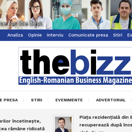
Analiza
Opinie
Interviu
Comunicate presa
Stiri
E
ss Magazine
zz
E PRESA
STIRI
EVENIMENTE
ADVERTORIAL
Piața rezidențială din Bucur
 încetinește,
recuperează după începutu
ămâne ridicată