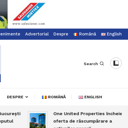
venimente
Advertorial
Despre
Română
English
Search
DESPRE
ROMÂNĂ
ENGLISH
ești
One United Properties încheie
l
oferta de răscumpărare a