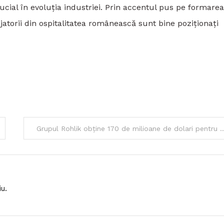
rucial în evoluția industriei. Prin accentul pus pe formare
gajatorii din ospitalitatea românească sunt bine poziționați
Grupul Rohlik obține 170 de milioane de dolari pentru expa
u.