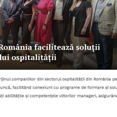
omânia facilitează soluții
ui ospitalității
inul companiilor din sectorul ospitalității din România p
muncă, facilitând conexiuni cu programe de formare și solu
i abilitățile și competențele viitorilor manageri, asigurân