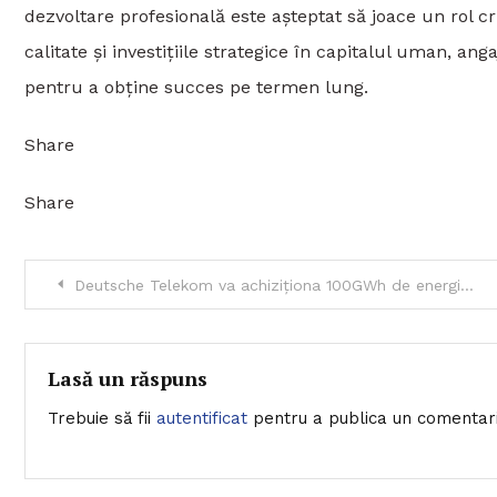
dezvoltare profesională este așteptat să joace un rol c
calitate și investițiile strategice în capitalul uman, an
pentru a obține succes pe termen lung.
Share
Share
Navigare
Deutsche Telekom va achiziționa 100GWh de energie curată anual din România
în
articole
Lasă un răspuns
Trebuie să fii
autentificat
pentru a publica un comentari