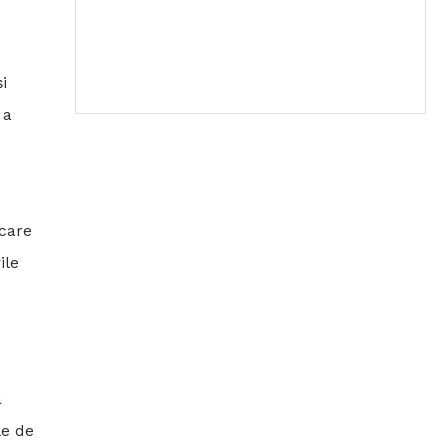
i
 a
 care
ile
a
le de