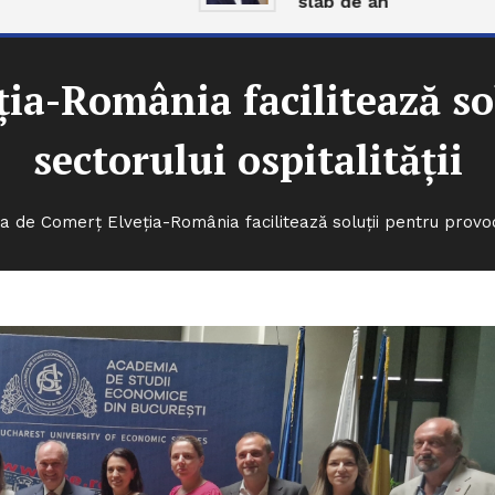
slab de an
ia-România facilitează sol
sectorului ospitalității
 de Comerț Elveția-România facilitează soluții pentru provocăr