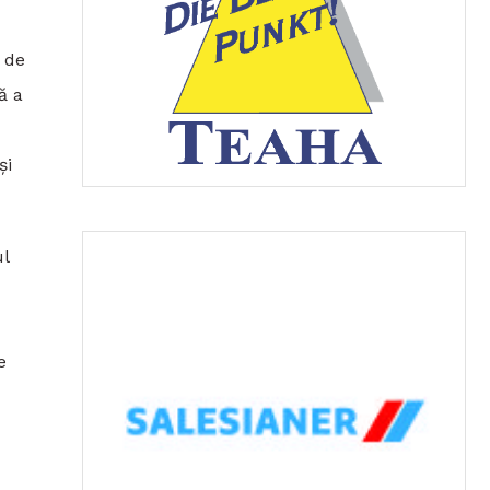
 de
ă a
și
ul
e