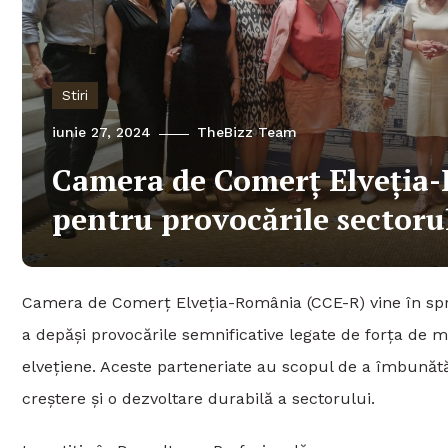
Stiri
iunie 27, 2024
TheBizz Team
Camera de Comerț Elveția-R
pentru provocările sectorul
Camera de Comerț Elveția-România (CCE-R) vine în sprij
a depăși provocările semnificative legate de forța de 
elvețiene. Aceste parteneriate au scopul de a îmbunătăț
creștere și o dezvoltare durabilă a sectorului.