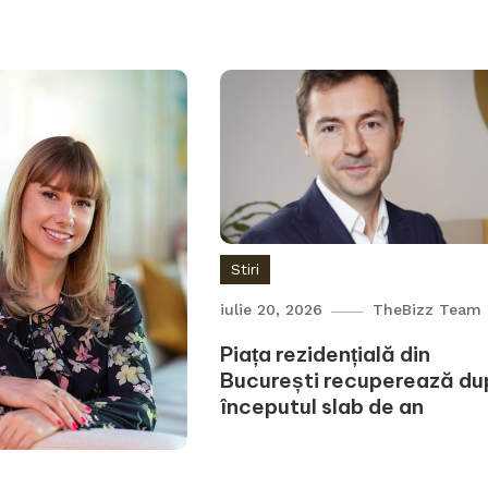
Stiri
iulie 20, 2026
TheBizz Team
Piața rezidențială din
București recuperează d
începutul slab de an