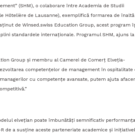
gement” (SHM), o colaborare între Academia de Studii
le Hôtelière de Lausanne), exemplifică formarea de înaltă
 Susținut de Winsed.swiss Education Group, acest program îș
plini standardele internaționale. Programul SHM, ajuns la
cation Group și membru al Camerei de Comerț Elveția-
 dezvoltarea competențelor de management în ospitalitate
a managerilor cu competențe avansate, putem ajuta afacer
ompetitivă.”
odelul elvețian poate îmbunătăți semnificativ performanț
R de a susține aceste parteneriate academice și inițiative