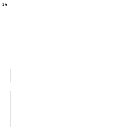
a de
nsiunea în Europa înainte de IPO