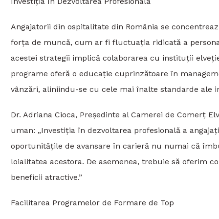
Investiția în Dezvoltarea Profesională
Angajatorii din ospitalitate din România se concentrea
forța de muncă, cum ar fi fluctuația ridicată a person
acestei strategii implică colaborarea cu instituții elv
programe oferă o educație cuprinzătoare în managementul
vânzări, aliniindu-se cu cele mai înalte standarde ale i
Dr. Adriana Cioca, Președinte al Camerei de Comerț Elve
uman: „Investiția în dezvoltarea profesională a angajaț
oportunitățile de avansare în carieră nu numai că îmbună
loialitatea acestora. De asemenea, trebuie să oferim co
beneficii atractive.”
Facilitarea Programelor de Formare de Top