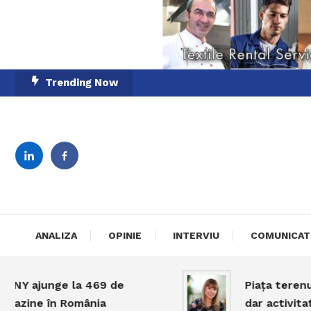
Skip
Trending Now
To
Content
English-Romanian Busine
TheBi
ANALIZA
OPINIE
INTERVIU
COMUNICAT
ajunge la 469 de
Piața terenurilor
ne în România
dar activitatea r