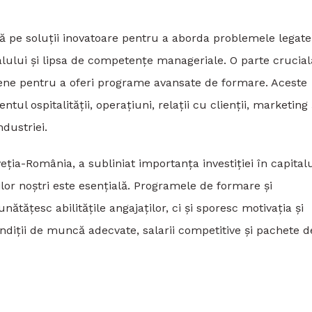
ză pe soluții inovatoare pentru a aborda problemele legate
alului și lipsa de competențe manageriale. O parte crucial
ețiene pentru a oferi programe avansate de formare. Aceste
 ospitalității, operațiuni, relații cu clienții, marketing 
ndustriei.
ția-România, a subliniat importanța investiției în capital
ilor noștri este esențială. Programele de formare și
tățesc abilitățile angajaților, ci și sporesc motivația și
ndiții de muncă adecvate, salarii competitive și pachete d