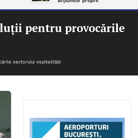
acțiunilor proprii
uții pentru provocările
ile sectorului ospitalității