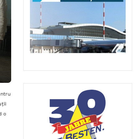
entru
ții
d o