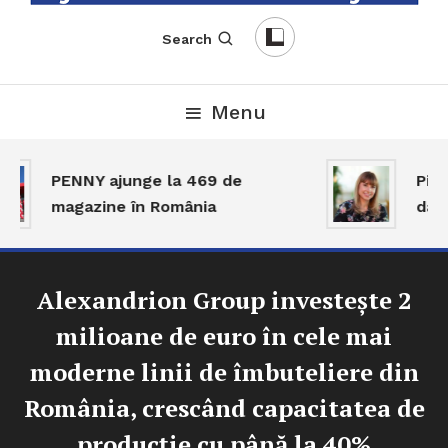
English-Romanian Business Magazine
TheBizz
Search
Menu
PENNY ajunge la 469 de
Piața
magazine în România
dar a
Alexandrion Group investește 2
milioane de euro în cele mai
moderne linii de îmbuteliere din
România, crescând capacitatea de
producție cu până la 40%