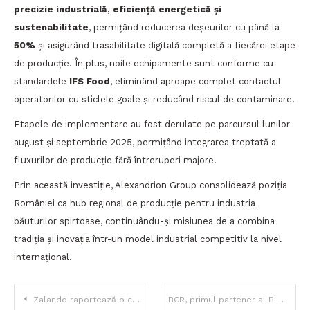
precizie industrială, eficiență energetică și
sustenabilitate
, permițând reducerea deșeurilor cu până la
50%
și asigurând trasabilitate digitală completă a fiecărei etape
de producție. În plus, noile echipamente sunt conforme cu
standardele
IFS Food
, eliminând aproape complet contactul
operatorilor cu sticlele goale și reducând riscul de contaminare.
Etapele de implementare au fost derulate pe parcursul lunilor
august și septembrie 2025, permițând integrarea treptată a
fluxurilor de producție fără întreruperi majore.
Prin această investiție, Alexandrion Group consolidează poziția
României ca hub regional de producție pentru industria
băuturilor spirtoase, continuându-și misiunea de a combina
tradiția și inovația într-un model industrial competitiv la nivel
internațional.
Navigare
Zalando raportează o creștere de 21,6% a GMV și o bază de clienți de 61,4 milioane; extinde parteneriatele strategice și devine partener principal al Federației Germane de Fotbal
BCR, primul partener al BID în sprijinul IMM-urilor, cu un portofoliu de finanțare de peste 1 miliard de lei