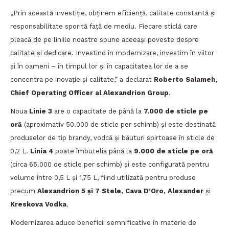
„Prin această investiție, obținem eficiență, calitate constantă și
responsabilitate sporită față de mediu. Fiecare sticlă care
pleacă de pe liniile noastre spune aceeași poveste despre
calitate și dedicare. Investind în modernizare, investim în viitor
și în oameni – în timpul lor și în capacitatea lor de a se
concentra pe inovație și calitate,” a declarat
Roberto Salameh,
Chief Operating Officer al Alexandrion Group
.
Noua
Linie 3
are o capacitate de până la
7.000 de sticle pe
oră
(aproximativ 50.000 de sticle per schimb) și este destinată
produselor de tip brandy, vodcă și băuturi spirtoase în sticle de
0,2 L.
Linia 4
poate îmbutelia până la
9.000 de sticle pe oră
(circa 65.000 de sticle per schimb) și este configurată pentru
volume între 0,5 L și 1,75 L, fiind utilizată pentru produse
precum
Alexandrion 5 și 7 Stele, Cava D’Oro, Alexander
și
Kreskova Vodka
.
Modernizarea aduce beneficii semnificative în materie de