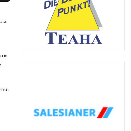
duse
arie
e
amul