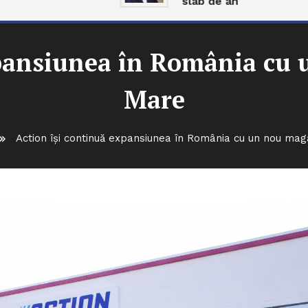
slab de an
xpansiunea în România cu 
Mare
Action își continuă expansiunea în România cu un nou mag