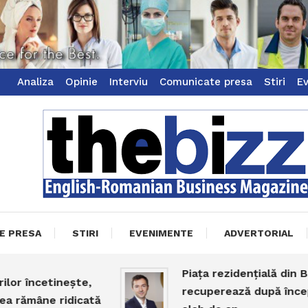
Analiza
Opinie
Interviu
Comunicate presa
Stiri
E
ss Magazine
zz
E PRESA
STIRI
EVENIMENTE
ADVERTORIAL
Piața rezidențială din Bucur
încetinește,
recuperează după începutu
ămâne ridicată