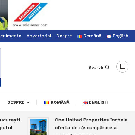
venimente
Advertorial
Despre
Română
English
Search
DESPRE
ROMÂNĂ
ENGLISH
ești
One United Properties încheie
l
oferta de răscumpărare a