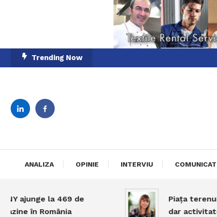
Skip
Trending Now
To
Content
English-Romanian Busine
TheBi
ANALIZA
OPINIE
INTERVIU
COMUNICAT
ajunge la 469 de
Piața terenurilor 
ne în România
dar activitatea r