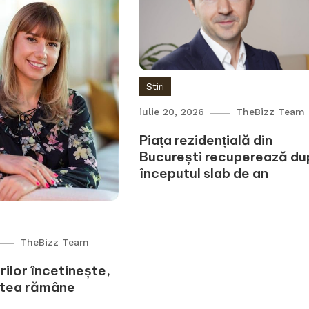
Stiri
iulie 20, 2026
TheBizz Team
Piața rezidențială din
București recuperează d
începutul slab de an
TheBizz Team
rilor încetinește,
atea rămâne