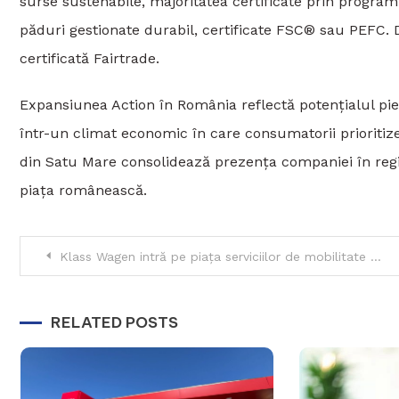
surse sustenabile, majoritatea certificate prin programu
păduri gestionate durabil, certificate FSC® sau PEFC.
certificată Fairtrade.
Expansiunea Action în România reflectă potențialul pie
într-un climat economic în care consumatorii prioritizea
din Satu Mare consolidează prezența companiei în regi
piața românească.
Navigare
Klass Wagen intră pe piața serviciilor de mobilitate și îl numește pe Răzvan Vedel la conducerea diviziei
în
RELATED POSTS
articole