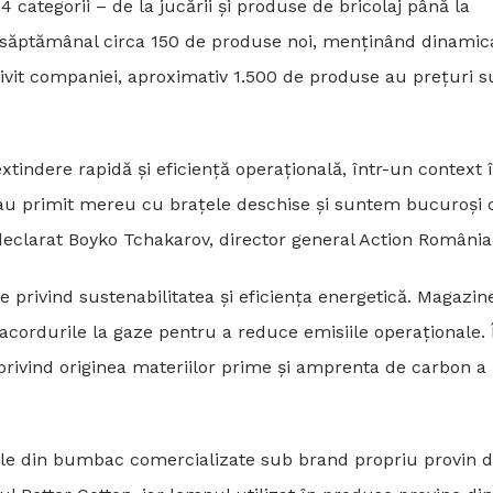
 categorii – de la jucării și produse de bricolaj până la
e săptămânal circa 150 de produse noi, menținând dinamic
rivit companiei, aproximativ 1.500 de produse au prețuri 
xtindere rapidă și eficiență operațională, într-un context 
e-au primit mereu cu brațele deschise și suntem bucuroși 
declarat Boyko Tchakarov, director general Action România
e privind sustenabilitatea și eficiența energetică. Magazin
racordurile la gaze pentru a reduce emisiile operaționale. 
rivind originea materiilor prime și amprenta de carbon a
le din bumbac comercializate sub brand propriu provin d