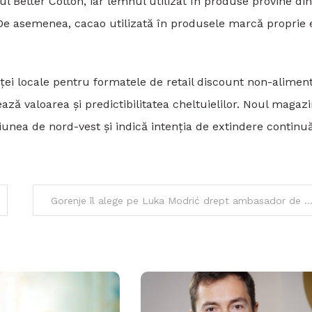
l Better Cotton, iar lemnul utilizat în produse provine din
 De asemenea, cacao utilizată în produsele marcă proprie 
ței locale pentru formatele de retail discount non-aliment
ză valoarea și predictibilitatea cheltuielilor. Noul magaz
unea de nord-vest și indică intenția de extindere continu
Gorenje îl alege pe Luka Modrić drept ambasador de brand pentru o campanie 