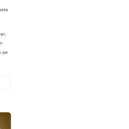
este
ar,
in
ă pe
europeană