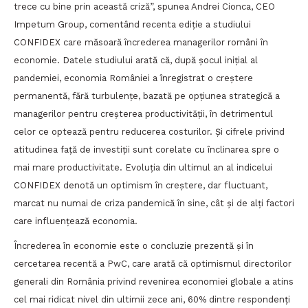
trece cu bine prin această criză”, spunea Andrei Cionca, CEO
Impetum Group, comentând recenta ediție a studiului
CONFIDEX care măsoară încrederea managerilor români în
economie. Datele studiului arată că, după șocul inițial al
pandemiei, economia României a înregistrat o creștere
permanentă, fără turbulențe, bazată pe opțiunea strategică a
managerilor pentru creșterea productivității, în detrimentul
celor ce optează pentru reducerea costurilor. Și cifrele privind
atitudinea față de investiții sunt corelate cu înclinarea spre o
mai mare productivitate. Evoluția din ultimul an al indicelui
CONFIDEX denotă un optimism în creștere, dar fluctuant,
marcat nu numai de criza pandemică în sine, cât și de alți factori
care influențează economia.
Încrederea în economie este o concluzie prezentă și în
cercetarea recentă a PwC, care arată că optimismul directorilor
generali din România privind revenirea economiei globale a atins
cel mai ridicat nivel din ultimii zece ani, 60% dintre respondenți