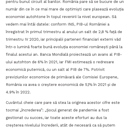
pentru bunul circuit al banilor. România pare să se bucure de un
număr din ce în ce mai mare de optimiști care plasează evoluția
economiei autohtone în topul revenirii la nivel european. Să
vedem mai întâi datele: conform INS, PIB-ul României a
înregistrat în primul trimestru al anului un salt de 2,8 % față de
trimestru IV 2020, iar principalii parteneri financiari externi văd
într-o lumină foarte bună evoluția economiei românești până la
finalul acestui an. Banca Mondială proiectează un avans al PIB-
ului autohton de 6% în 2021, iar FMI estimează o redresare
economică puternică, cu un salt al PIB de 7%. Potrivit
previziunilor economice de primăvară ale Comisiei Europene,
România va avea o creștere economică de 5,1% în 2021 și de
4.9% în 2022.
Cuvântul cheie care pare să stea la originea acestor cifre este
tocmai „încrederea”: „Șocul generat de pandemie a fost
gestionat cu succes, iar toate aceste eforturi au dus la
creșterea nivelului încrederii, atât de necesară ca să putem