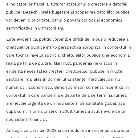
a indicatorilor fiscali ai tuturor statelor și o creștere a datoriei
publice. Dezechilibrele bugetare și acoperirea datoriilor publice
vor deveni o prioritate, dar și o povară politică și economică
semnificativă în următorii ani.
Este evident că, politic vorbind, e dificil de impus o reducere a
cheltuielilor publice într-o perspectivă apropiată, în contextul în
care tocmai nivelul sporit al cheltuielilor publice ține economia
reală pe linia de plutire. Mai mult, pandemia ne-a scos în
evidență necesitatea creșterii cheltuielilor publice în multe
sectoare, mai ales în domeniul asistenței medicale, dar nu
numai aici. Economistul Simon Johnson comenta recent că, în
contextul în care pandemia e departe de a se termina, lumea
are nevoie urgentă de un nou sistem de sănătate global, așa
după cum, în urma crizei din 2008, lumea a avut nevoie de un
nou sistem financiar.
Analogia cu criza din 2008 și cu modul de intervenție a statelor