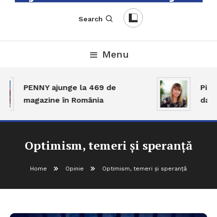
English-Romanian Business Magazine
TheBizz
Search
Menu
PENNY ajunge la 469 de
Piața 
magazine în România
dar a
Optimism, temeri și speranță
Home
Opinie
Optimism, temeri și speranță