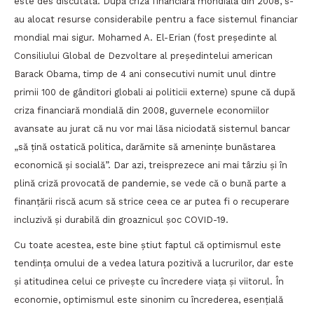
este des discutată. După criza financiară mondială din 2008, s-
au alocat resurse considerabile pentru a face sistemul financiar
mondial mai sigur. Mohamed A. El-Erian (fost președinte al
Consiliului Global de Dezvoltare al președintelui american
Barack Obama, timp de 4 ani consecutivi numit unul dintre
primii 100 de gânditori globali ai politicii externe) spune că după
criza financiară mondială din 2008, guvernele economiilor
avansate au jurat că nu vor mai lăsa niciodată sistemul bancar
„să țină ostatică politica, darămite să amenințe bunăstarea
economică și socială”. Dar azi, treisprezece ani mai târziu și în
plină criză provocată de pandemie, se vede că o bună parte a
finanțării riscă acum să strice ceea ce ar putea fi o recuperare
incluzivă și durabilă din groaznicul șoc COVID-19.
Cu toate acestea, este bine știut faptul că optimismul este
tendința omului de a vedea latura pozitivă a lucrurilor, dar este
și atitudinea celui ce privește cu încredere viața și viitorul. În
economie, optimismul este sinonim cu încrederea, esențială