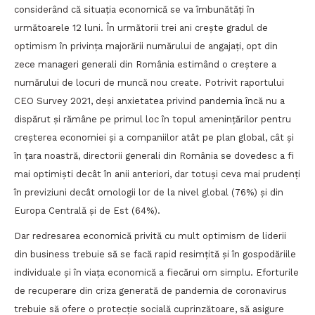
considerând că situația economică se va îmbunătăți în
următoarele 12 luni. În următorii trei ani crește gradul de
optimism în privința majorării numărului de angajați, opt din
zece manageri generali din România estimând o creștere a
numărului de locuri de muncă nou create. Potrivit raportului
CEO Survey 2021, deși anxietatea privind pandemia încă nu a
dispărut și rămâne pe primul loc în topul amenințărilor pentru
creșterea economiei și a companiilor atât pe plan global, cât și
în țara noastră, directorii generali din România se dovedesc a fi
mai optimiști decât în anii anteriori, dar totuși ceva mai prudenți
în previziuni decât omologii lor de la nivel global (76%) și din
Europa Centrală și de Est (64%).
Dar redresarea economică privită cu mult optimism de liderii
din business trebuie să se facă rapid resimțită și în gospodăriile
individuale și în viața economică a fiecărui om simplu. Eforturile
de recuperare din criza generată de pandemia de coronavirus
trebuie să ofere o protecție socială cuprinzătoare, să asigure