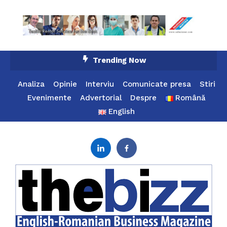
Skip
Trending Now
To
Content
Analiza
Opinie
Interviu
Comunicate presa
Stiri
Evenimente
Advertorial
Despre
Română
English