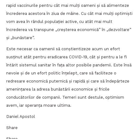
rapid vaccinurile pentru cât mai mulți oameni și să alimenteze
încrederea acestora în ziua de mâine. Cu cât mai mulți optimiști
vom avea în rândul populației active, cu atât mai mult
încrederea va transpune „creșterea economică” în „dezvoltare”
și „bunăstare”.
Este necesar ca oamenii să conștientizeze acum un efort
susținut atât pentru eradicarea COVID-19, cât și pentru a le fi
întărit sistemul sanitar în fața altor posibile pandemii. Este însă
nevoie și de un efort politic înțelept, care să faciliteze o
redresare economică puternică și rapidă și care să îndepărteze
amenințarea la adresa bunăstării economice și fricile
conducătorilor de companii. Temeri sunt destule, optimism
avem, iar speranța moare ultima.
Daniel Apostol
Share
Share