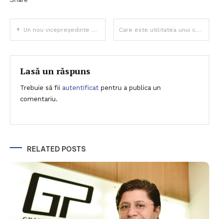
Navigare
Un nou vicepreședinte pentru NRCC în 2021
Care este utilitatea unui concediu sabatic?
în
articole
Lasă un răspuns
Trebuie să fii
autentificat
pentru a publica un
comentariu.
RELATED POSTS