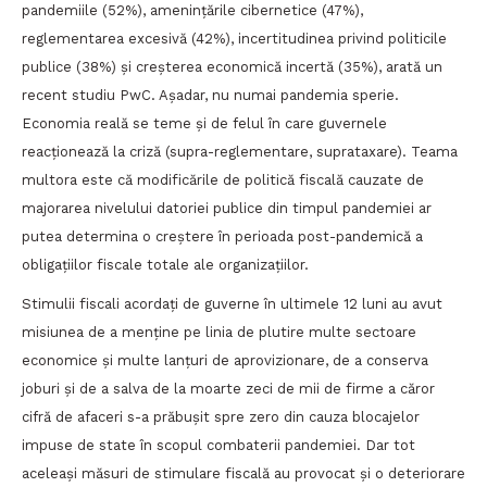
pandemiile (52%), amenințările cibernetice (47%),
reglementarea excesivă (42%), incertitudinea privind politicile
publice (38%) și creșterea economică incertă (35%), arată un
recent studiu PwC. Așadar, nu numai pandemia sperie.
Economia reală se teme și de felul în care guvernele
reacționează la criză (supra-reglementare, suprataxare). Teama
multora este că modificările de politică fiscală cauzate de
majorarea nivelului datoriei publice din timpul pandemiei ar
putea determina o creștere în perioada post-pandemică a
obligațiilor fiscale totale ale organizațiilor.
Stimulii fiscali acordați de guverne în ultimele 12 luni au avut
misiunea de a menține pe linia de plutire multe sectoare
economice și multe lanțuri de aprovizionare, de a conserva
joburi și de a salva de la moarte zeci de mii de firme a căror
cifră de afaceri s-a prăbușit spre zero din cauza blocajelor
impuse de state în scopul combaterii pandemiei. Dar tot
aceleași măsuri de stimulare fiscală au provocat și o deteriorare