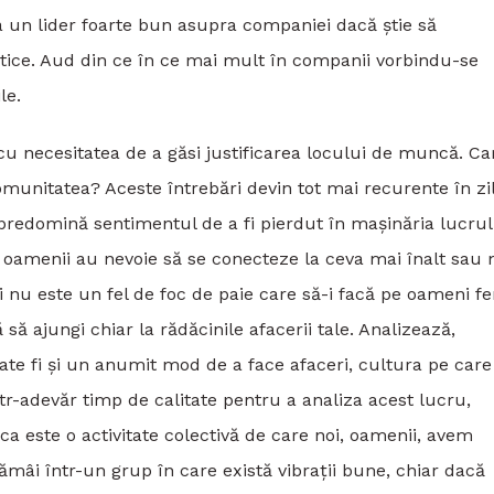
 un lider foarte bun asupra companiei dacă știe să
ctice. Aud din ce în ce mai mult în companii vorbindu-se
le.
cu necesitatea de a găsi justificarea locului de muncă. Ca
unitatea? Aceste întrebări devin tot mai recurente în zi
 predomină sentimentul de a fi pierdut în mașinăria lucrul
, oamenii au nevoie să se conecteze la ceva mai înalt sau 
 nu este un fel de foc de paie care să-i facă pe oameni fer
ă ajungi chiar la rădăcinile afacerii tale. Analizează,
e fi și un anumit mod de a face afaceri, cultura pe care
ntr-adevăr timp de calitate pentru a analiza acest lucru,
nca este o activitate colectivă de care noi, oamenii, avem
ămâi într-un grup în care există vibrații bune, chiar dacă