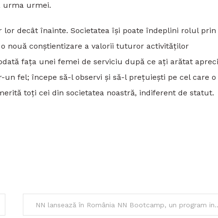
la urma urmei.
lor decât înainte. Societatea își poate îndeplini rolul prin
 o nouă conștientizare a valorii tuturor activităților
eodată fața unei femei de serviciu după ce ați arătat aprec
un fel; începe să-l observi și să-l prețuiești pe cel care o
rită toți cei din societatea noastră, indiferent de statut.
NN lansează în România NN Bootcamp, un program internațional de învățare accelerată ș