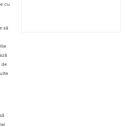
ne cu
e să
ile
bază
e de
ulte
e
să
mai