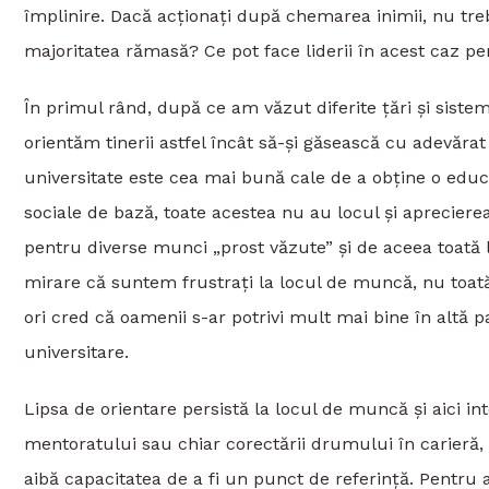
împlinire. Dacă acționați după chemarea inimii, nu tr
majoritatea rămasă? Ce pot face liderii în acest caz p
În primul rând, după ce am văzut diferite țări și sist
orientăm tinerii astfel încât să-și găsească cu adevăra
universitate este cea mai bună cale de a obține o educa
sociale de bază, toate acestea nu au locul și apreciere
pentru diverse munci „prost văzute” și de aceea toată 
mirare că suntem frustrați la locul de muncă, nu toat
ori cred că oamenii s-ar potrivi mult mai bine în alt
universitare.
Lipsa de orientare persistă la locul de muncă și aici int
mentoratului sau chiar corectării drumului în carieră,
aibă capacitatea de a fi un punct de referință. Pentru