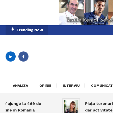
Skip
Trending Now
To
Content
English-Romanian Busine
TheBi
ANALIZA
OPINIE
INTERVIU
COMUNICAT
junge la 469 de
Piața terenurilor î
e în România
dar activitatea răm