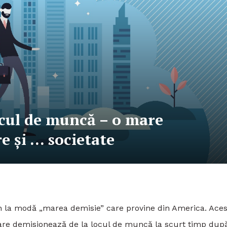
ocul de muncă – o mare
 și … societate
n la modă „marea demisie” care provine din America. Aces
care demisionează de la locul de muncă la scurt timp dup