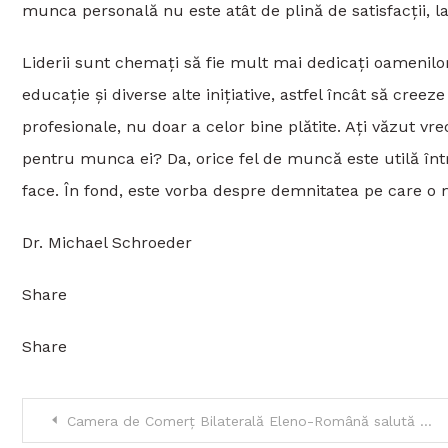
munca personală nu este atât de plină de satisfacții, 
Liderii sunt chemați să fie mult mai dedicați oamenilor 
educație și diverse alte inițiative, astfel încât să creeze
profesionale, nu doar a celor bine plătite. Ați văzut vr
pentru munca ei? Da, orice fel de muncă este utilă într-
face. În fond, este vorba despre demnitatea pe care o me
Dr. Michael Schroeder
Share
Share
Navigare
Camera de Comerț Bilaterală Eleno-Română salută deschiderea Consulatului Onorific al Greciei la Constanța și îl felicită pe domnul Theodoros Skandalidis pentru învestirea lui în funcția de Consul Onorific