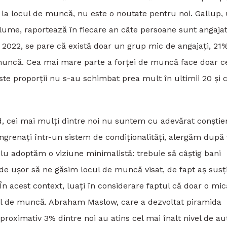
 la locul de muncă, nu este o noutate pentru noi. Gallup,
 lume, raportează în fiecare an câte persoane sunt angaja
 2022, se pare că există doar un grup mic de angajați, 21
 muncă. Cea mai mare parte a forței de muncă face doar c
ste proporții nu s-au schimbat prea mult în ultimii 20 și 
, cei mai mulți dintre noi nu suntem cu adevărat conștie
grenați într-un sistem de condiționalități, alergăm după 
plu adoptăm o viziune minimalistă: trebuie să câștig bani
 de ușor să ne găsim locul de muncă visat, de fapt aș susț
n acest context, luați în considerare faptul că doar o mic
cul de muncă. Abraham Maslow, care a dezvoltat piramida
aproximativ 3% dintre noi au atins cel mai înalt nivel de au