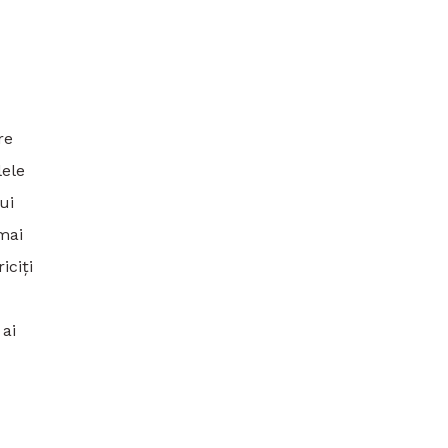
re
lele
ui
mai
iciți
 ai