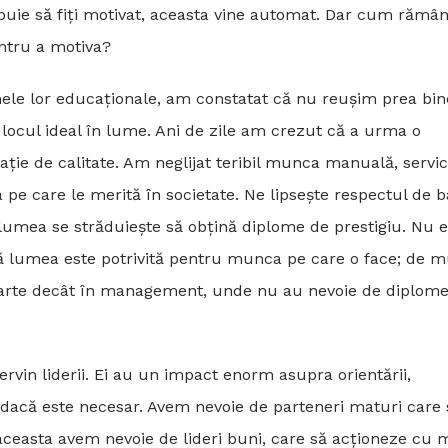
ebuie să fiți motivat, aceasta vine automat. Dar cum rămâ
entru a motiva?
emele lor educaționale, am constatat că nu reușim prea bin
t locul ideal în lume. Ani de zile am crezut că a urma o
ție de calitate. Am neglijat teribil munca manuală, servici
a pe care le merită în societate. Ne lipsește respectul de 
lumea se străduiește să obțină diplome de prestigiu. Nu 
ă lumea este potrivită pentru munca pe care o face; de m
ă parte decât în management, unde nu au nevoie de diplom
ervin liderii. Ei au un impact enorm asupra orientării,
 dacă este necesar. Avem nevoie de parteneri maturi care 
 aceasta avem nevoie de lideri buni, care să acționeze cu 