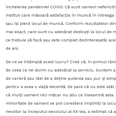
încheierea pandemiei COVID. Că sunt oameni nefericiți
institut care măsoară satisfacția în muncă în întreaga
sau își pierd locul de muncă. Conform rezultatelor din
mai exact, care sunt cu adevărat dedicați la locul de
ce trebuie să facă sau este complet dezinteresată; ace
de ani.
De ce se întâmplă acest lucru? Cred că, în primul rând
de ceea ce ne dorim cu adevărat la serviciu. Suntem an
de carieră sau idei de a deține puterea sau pur și sim
pentru a avea o viață decentă. Se pare că nu este atât
că mulți oameni nici măcar nu știu ce înseamnă asta. Î
minoritate de oameni se pot considera împliniți la lo
nevoilor la începutul secolului al XX-lea, a estimat că 