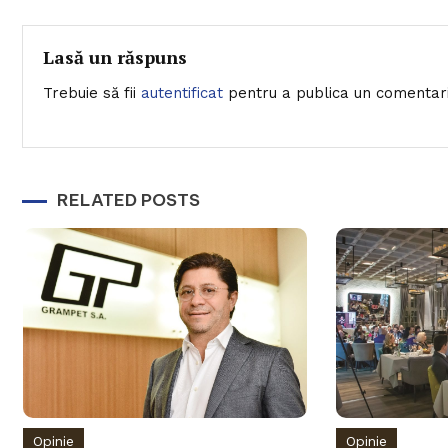
în
articole
Lasă un răspuns
Trebuie să fii
autentificat
pentru a publica un comentari
RELATED POSTS
Opinie
Opinie