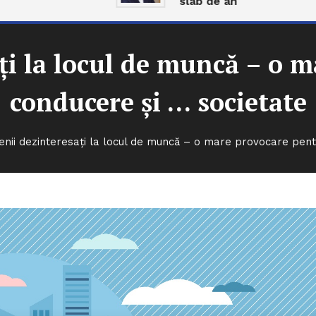
slab de an
i la locul de muncă – o 
conducere și … societate
nii dezinteresați la locul de muncă – o mare provocare pent