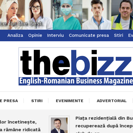
Analiza
Opinie
Interviu
Comunicate presa
Stiri
E
ss Magazine
zz
E PRESA
STIRI
EVENIMENTE
ADVERTORIAL
Piața rezidențială din Bucureș
ncetinește,
recuperează după începutul
âne ridicată