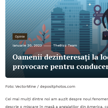
Opinie
ianuarie 30, 2023
TheBizz Team
Oamenii dezinteresați la l
provocare pentru conducere
Foto: VectorMine / depositphotos.com
Cei mai mulți dintre noi am auzit despre noul fenome
descrie o mișcare în masă a angajaților din America, 