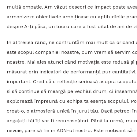
multă empatie. Am văzut deseori ce impact poate avea
armonizeze obiectivele ambițioase cu aptitudinile pra
despre A-ți păsa, un lucru care a fost uitat de ani de zi
În al treilea rând, ne confruntăm mai mult ca oricând 
este scopul companiei noastre, cum vrem să servim com
noastre. Mai ales atunci când motivația este redusă și
măsurat prin indicatori de performanță pur cantitativi
important. Cred că o reflecție serioasă asupra scopului
și să continue să meargă pe vechiul drum, ci înseamnă s
explorează împreună cu echipa ta esența scopului. Poat
creat-o, o atmosferă unică în jurul tău. Dacă petreci î
angajații tăi îți vor fi recunoscători. Până la urmă, mu
nevoie, pare să fie în ADN-ul nostru. Este motivant să r