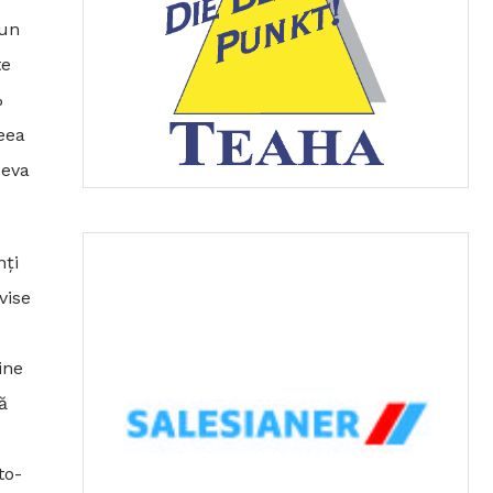
 un
te
%
eea
ceva
nți
vise
ine
ă
to-