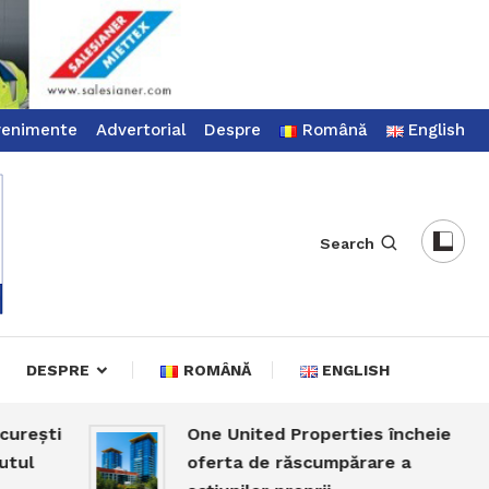
venimente
Advertorial
Despre
Română
English
Search
DESPRE
ROMÂNĂ
ENGLISH
ti
One United Properties încheie
oferta de răscumpărare a