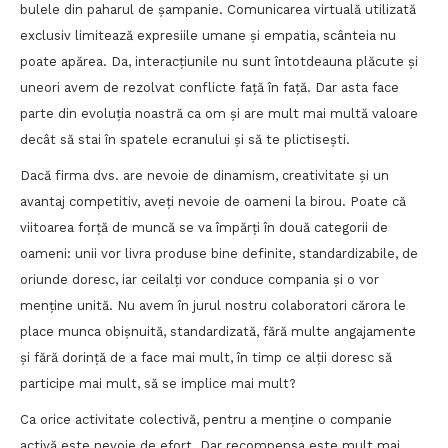
bulele din paharul de șampanie. Comunicarea virtuală utilizată
exclusiv limitează expresiile umane și empatia, scânteia nu
poate apărea. Da, interacțiunile nu sunt întotdeauna plăcute și
uneori avem de rezolvat conflicte față în față. Dar asta face
parte din evoluția noastră ca om și are mult mai multă valoare
decât să stai în spatele ecranului și să te plictisești.
Dacă firma dvs. are nevoie de dinamism, creativitate și un
avantaj competitiv, aveți nevoie de oameni la birou. Poate că
viitoarea forță de muncă se va împărți în două categorii de
oameni: unii vor livra produse bine definite, standardizabile, de
oriunde doresc, iar ceilalți vor conduce compania și o vor
menține unită. Nu avem în jurul nostru colaboratori cărora le
place munca obișnuită, standardizată, fără multe angajamente
și fără dorință de a face mai mult, în timp ce alții doresc să
participe mai mult, să se implice mai mult?
Ca orice activitate colectivă, pentru a menține o companie
activă este nevoie de efort. Dar recompensa este mult mai