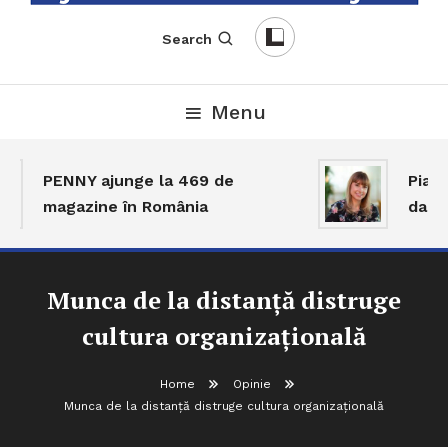
English-Romanian Business Magazine
TheBizz
Search
Menu
PENNY ajunge la 469 de
Piața 
magazine în România
dar ac
Munca de la distanță distruge
cultura organizațională
Home
Opinie
Munca de la distanță distruge cultura organizațională