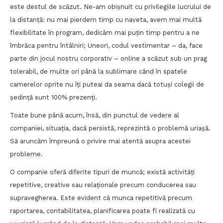
este destul de scăzut. Ne-am obișnuit cu privilegiile lucrului de
la distanță: nu mai pierdem timp cu naveta, avem mai multă
flexibilitate în program, dedicăm mai puțin timp pentru a ne
îmbrăca pentru întâlniri; Uneori, codul vestimentar – da, face
parte din jocul nostru corporativ – online a scăzut sub un prag
tolerabil, de multe ori până la sublimare când în spatele
camerelor oprite nu îți puteai da seama dacă totuși colegii de
ședință sunt 100% prezenți.
Toate bune până acum, însă, din punctul de vedere al
companiei, situația, dacă persistă, reprezintă o problemă uriașă.
Să aruncăm împreună o privire mai atentă asupra acestei
probleme.
O companie oferă diferite tipuri de muncă; există activități
repetitive, creative sau relaționale precum conducerea sau
supravegherea. Este evident că munca repetitivă precum
raportarea, contabilitatea, planificarea poate fi realizată cu