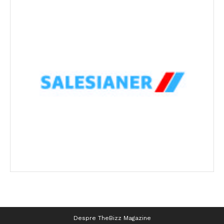
Despre TheBizz Magazine