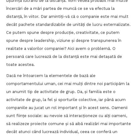
ușurință lucrând de la distanță. Vom vedea probabil mai multe
încercări de a mări partea de muncă ce se va efectua la
distanță, în viitor. Dar amintiți-vă că o companie este mai mult
decât pachete standardizabile de unități de lucru externalizate.
Ce putem spune despre producție, creativitate, ce putem
spune despre leadership, viziune și despre transpunerea în
realitate a valorilor companiei? Aici avem o problemă. O
persoană care lucrează de la distanță este mai detașată de
toate acestea.
Dacă ne întoarcem la elementele de bază ale
comportamentului uman, cei mai mulți dintre noi participăm la
un anumit tip de activitate de grup. Da, și familia este o
activitate de grup, la fel și sporturile colective, iar până acum
companiile au jucat un rol important și în acest sens. Oamenii
sunt ființe sociale: au nevoie să interacționeze cu alți oameni,
să realizeze proiecte comune și să aibă realizări mai importante
decât atunci când lucrează individual, ceea ce conferă un