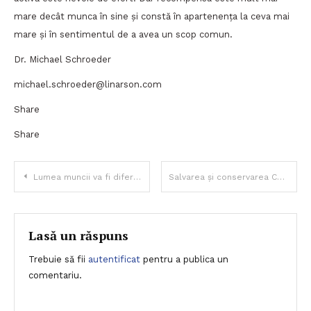
mare decât munca în sine și constă în apartenența la ceva mai
mare și în sentimentul de a avea un scop comun.
Dr. Michael Schroeder
michael.schroeder@linarson.com
Share
Share
Navigare
Lumea muncii va fi diferită
Salvarea și conservarea Căii Ferate Sibiu – Agnita pentru generațiile viitoare – un exemplu al modului în care modelul britanic de întreprindere socială condusă de voluntari ajută la menținerea în viață a „Mocăniței”
în
articole
Lasă un răspuns
Trebuie să fii
autentificat
pentru a publica un
comentariu.