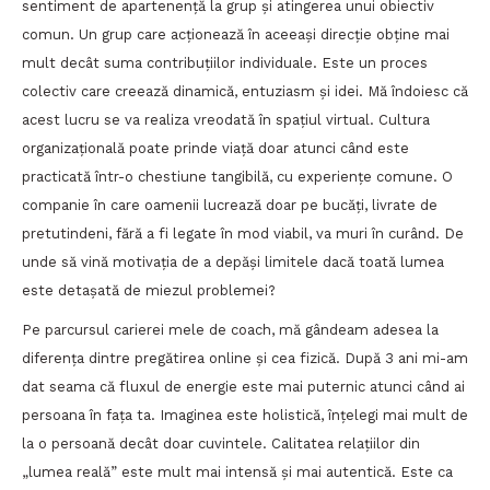
sentiment de apartenență la grup și atingerea unui obiectiv
comun. Un grup care acționează în aceeași direcție obține mai
mult decât suma contribuțiilor individuale. Este un proces
colectiv care creează dinamică, entuziasm și idei. Mă îndoiesc că
acest lucru se va realiza vreodată în spațiul virtual. Cultura
organizațională poate prinde viață doar atunci când este
practicată într-o chestiune tangibilă, cu experiențe comune. O
companie în care oamenii lucrează doar pe bucăți, livrate de
pretutindeni, fără a fi legate în mod viabil, va muri în curând. De
unde să vină motivația de a depăși limitele dacă toată lumea
este detașată de miezul problemei?
Pe parcursul carierei mele de coach, mă gândeam adesea la
diferența dintre pregătirea online și cea fizică. După 3 ani mi-am
dat seama că fluxul de energie este mai puternic atunci când ai
persoana în fața ta. Imaginea este holistică, înțelegi mai mult de
la o persoană decât doar cuvintele. Calitatea relațiilor din
„lumea reală” este mult mai intensă și mai autentică. Este ca