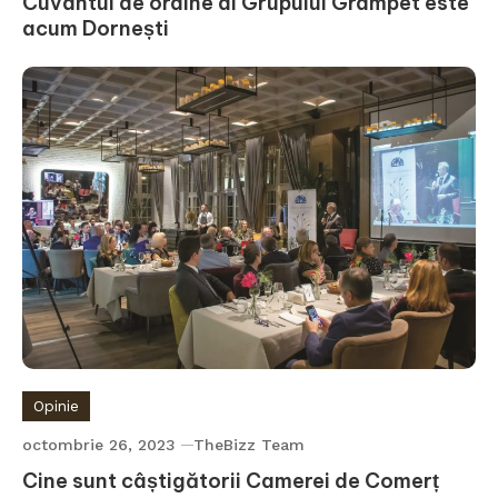
Cuvântul de ordine al Grupului Grampet este
acum Dornești
Opinie
octombrie 26, 2023
TheBizz Team
Cine sunt câștigătorii Camerei de Comerț