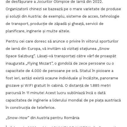
de desfășurare a Jocurilor Olimpice de Iarnă din 2022.
Organizatorii chinezi se bazează pe o mare varietate de produse
și soluții din Austria: de exemplu, sisteme de acces, tehnologie
de transport, producție de zăpadă și gheață, servicii de
planificare, inginerie și multe altele.
Pentru cei care doresc să arunce o privire în viitorul sporturilor
de iarnă din Europa, vă invităm să vizitați stațiunea „Snow
Space Salzburg”. Lăsați-vă transportați către vârf de proaspăt
inaugurata „Flying Mozart”, o gondolă de zece persoane cu o
capacitate de 4.000 de persoane pe oră. Statul în picioare a
fost ieri, astăzi există scaune individuale și încălzite, panorame
grozave și WIFI gratuit în cabină. O distanță de 1.885 metri
parcursă în 11 minute! Acest lucru subliniază încă o dată
capacitatea de inginerie a liderului mondial de pe piața austriacă
în construcția de teleferice.
„Snow-How” din Austria pentru România