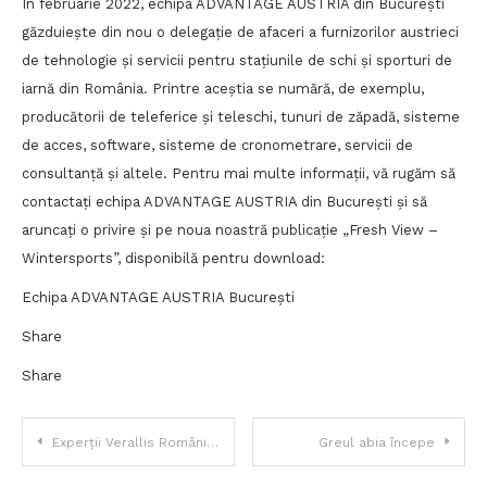
În februarie 2022, echipa ADVANTAGE AUSTRIA din București
găzduiește din nou o delegație de afaceri a furnizorilor austrieci
de tehnologie și servicii pentru stațiunile de schi și sporturi de
iarnă din România. Printre aceștia se numără, de exemplu,
producătorii de teleferice și teleschi, tunuri de zăpadă, sisteme
de acces, software, sisteme de cronometrare, servicii de
consultanță și altele. Pentru mai multe informații, vă rugăm să
contactați echipa ADVANTAGE AUSTRIA din București și să
aruncați o privire și pe noua noastră publicație „Fresh View –
Wintersports”, disponibilă pentru download:
Echipa ADVANTAGE AUSTRIA București
Share
Share
Navigare
Experții Verallis România folosesc Modelul de Analiză a Costurilor pentru a reduce cheltuielile de exploatare și a optimiza costurile
Greul abia începe