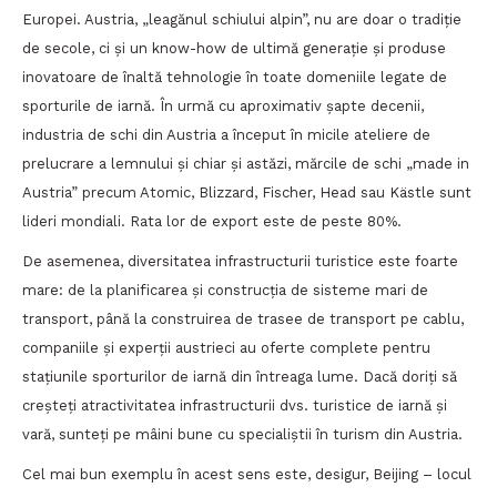
Europei. Austria, „leagănul schiului alpin”, nu are doar o tradiție
de secole, ci și un know-how de ultimă generație și produse
inovatoare de înaltă tehnologie în toate domeniile legate de
sporturile de iarnă. În urmă cu aproximativ șapte decenii,
industria de schi din Austria a început în micile ateliere de
prelucrare a lemnului și chiar și astăzi, mărcile de schi „made in
Austria” precum Atomic, Blizzard, Fischer, Head sau Kästle sunt
lideri mondiali. Rata lor de export este de peste 80%.
De asemenea, diversitatea infrastructurii turistice este foarte
mare: de la planificarea și construcția de sisteme mari de
transport, până la construirea de trasee de transport pe cablu,
companiile și experții austrieci au oferte complete pentru
stațiunile sporturilor de iarnă din întreaga lume. Dacă doriți să
creșteți atractivitatea infrastructurii dvs. turistice de iarnă și
vară, sunteți pe mâini bune cu specialiștii în turism din Austria.
Cel mai bun exemplu în acest sens este, desigur, Beijing – locul