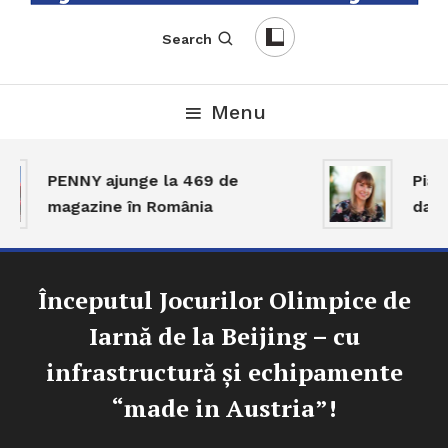
English-Romanian Business Magazine
TheBizz
Search
Menu
PENNY ajunge la 469 de
Piața
magazine în România
dar a
Începutul Jocurilor Olimpice de
Iarnă de la Beijing – cu
infrastructură și echipamente
“made in Austria”!