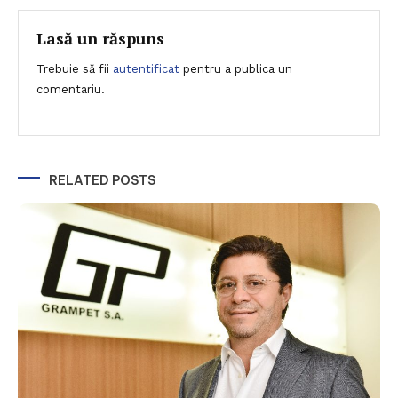
în
articole
Lasă un răspuns
Trebuie să fii
autentificat
pentru a publica un
comentariu.
RELATED POSTS