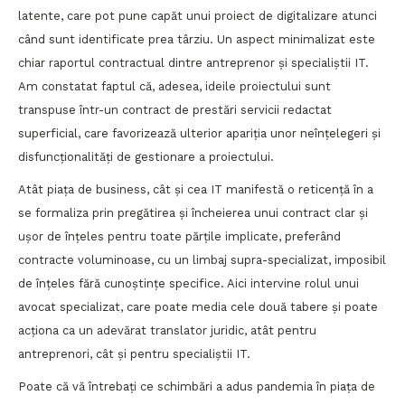
latente, care pot pune capăt unui proiect de digitalizare atunci
când sunt identificate prea târziu. Un aspect minimalizat este
chiar raportul contractual dintre antreprenor și specialiștii IT.
Am constatat faptul că, adesea, ideile proiectului sunt
transpuse într-un contract de prestări servicii redactat
superficial, care favorizează ulterior apariția unor neînțelegeri și
disfuncționalități de gestionare a proiectului.
Atât piața de business, cât și cea IT manifestă o reticență în a
se formaliza prin pregătirea și încheierea unui contract clar și
ușor de înțeles pentru toate părțile implicate, preferând
contracte voluminoase, cu un limbaj supra-specializat, imposibil
de înțeles fără cunoștințe specifice. Aici intervine rolul unui
avocat specializat, care poate media cele două tabere și poate
acționa ca un adevărat translator juridic, atât pentru
antreprenori, cât și pentru specialiștii IT.
Poate că vă întrebați ce schimbări a adus pandemia în piața de