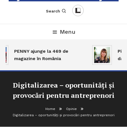
English-Romanian Business Magazine
TheBizz
Search
Menu
PENNY ajunge la 469 de
Piața
magazine în România
dar a
Digitalizarea – oportunități și
provocări pentru antreprenori
Home
Opinie
Digitalizarea – oportunități și provocări pentru antreprenori