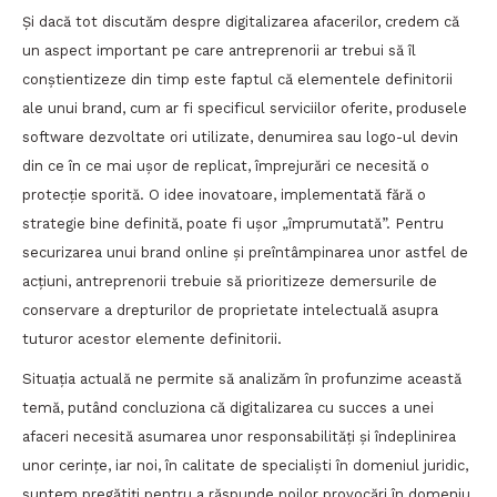
Și dacă tot discutăm despre digitalizarea afacerilor, credem că
un aspect important pe care antreprenorii ar trebui să îl
conștientizeze din timp este faptul că elementele definitorii
ale unui brand, cum ar fi specificul serviciilor oferite, produsele
software dezvoltate ori utilizate, denumirea sau logo-ul devin
din ce în ce mai ușor de replicat, împrejurări ce necesită o
protecție sporită. O idee inovatoare, implementată fără o
strategie bine definită, poate fi ușor „împrumutată”. Pentru
securizarea unui brand online și preîntâmpinarea unor astfel de
acțiuni, antreprenorii trebuie să prioritizeze demersurile de
conservare a drepturilor de proprietate intelectuală asupra
tuturor acestor elemente definitorii.
Situația actuală ne permite să analizăm în profunzime această
temă, putând concluziona că digitalizarea cu succes a unei
afaceri necesită asumarea unor responsabilități și îndeplinirea
unor cerințe, iar noi, în calitate de specialiști în domeniul juridic,
suntem pregătiți pentru a răspunde noilor provocări în domeniu.