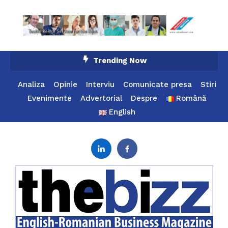
Skip
Trending Now
To
Content
Analiza
Opinie
Interviu
Comunicate presa
Stiri
Evenimente
Advertorial
Despre
Română
English