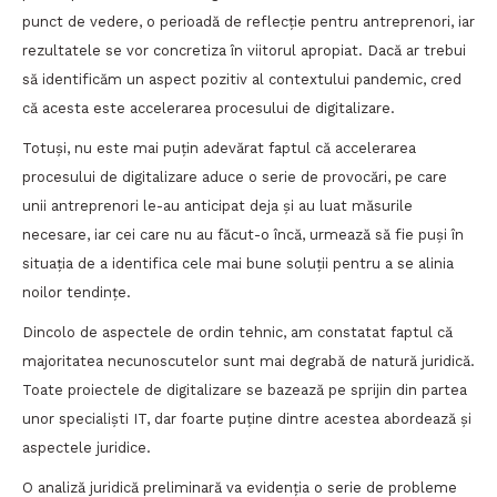
punct de vedere, o perioadă de reflecție pentru antreprenori, iar
rezultatele se vor concretiza în viitorul apropiat. Dacă ar trebui
să identificăm un aspect pozitiv al contextului pandemic, cred
că acesta este accelerarea procesului de digitalizare.
Totuși, nu este mai puțin adevărat faptul că accelerarea
procesului de digitalizare aduce o serie de provocări, pe care
unii antreprenori le-au anticipat deja și au luat măsurile
necesare, iar cei care nu au făcut-o încă, urmează să fie puși în
situația de a identifica cele mai bune soluții pentru a se alinia
noilor tendințe.
Dincolo de aspectele de ordin tehnic, am constatat faptul că
majoritatea necunoscutelor sunt mai degrabă de natură juridică.
Toate proiectele de digitalizare se bazează pe sprijin din partea
unor specialiști IT, dar foarte puține dintre acestea abordează și
aspectele juridice.
O analiză juridică preliminară va evidenția o serie de probleme