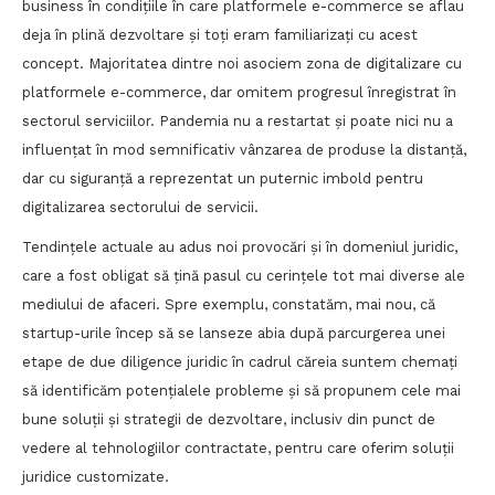
business în condițiile în care platformele e-commerce se aflau
deja în plină dezvoltare și toți eram familiarizați cu acest
concept. Majoritatea dintre noi asociem zona de digitalizare cu
platformele e-commerce, dar omitem progresul înregistrat în
sectorul serviciilor. Pandemia nu a restartat și poate nici nu a
influențat în mod semnificativ vânzarea de produse la distanță,
dar cu siguranță a reprezentat un puternic imbold pentru
digitalizarea sectorului de servicii.
Tendințele actuale au adus noi provocări și în domeniul juridic,
care a fost obligat să țină pasul cu cerințele tot mai diverse ale
mediului de afaceri. Spre exemplu, constatăm, mai nou, că
startup-urile încep să se lanseze abia după parcurgerea unei
etape de due diligence juridic în cadrul căreia suntem chemați
să identificăm potențialele probleme și să propunem cele mai
bune soluții și strategii de dezvoltare, inclusiv din punct de
vedere al tehnologiilor contractate, pentru care oferim soluții
juridice customizate.