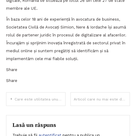
digitale, România se situează pe locul 26 din cele 27 de state
membre ale UE.
În baza celor 18 ani de experiență în avocatura de business,
Societatea Civilă de Avocați Simion, Nere & Iordache își asumă
rolul de partener juridic în procesul de digitalizare al afacerilor.
Încurajăm și sprijinim inovația înregistrată de sectorul privat în
mediul online și suntem pregătiți să identificăm și să
implementăm cele mai fiabile soluții.
Share
Share
Navigare
Care este utilitatea unui concediu sabatic?
Articol care nu mai este de actualitate datorită evenimentelor care l-au depășit – să sperăm…
în
articole
Lasă un răspuns
Trebuie să fii
autentificat
pentru a publica un