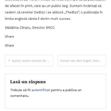
de afaceri în print, care au un public larg. Suntem încântați să
vedem că revistei DeBizz i se alătură „TheBizz”, o publicație în
limba engleză căreia îi dorim mult succes.
Mădălina Cîinaru, Director BRCC
Share
Share
Navigare
Ajutor, avem nevoie de empatie!
Ewout van den Engel: Despre soluționarea diferențelor culturale
în
articole
Lasă un răspuns
Trebuie să fii
autentificat
pentru a publica un
comentariu.