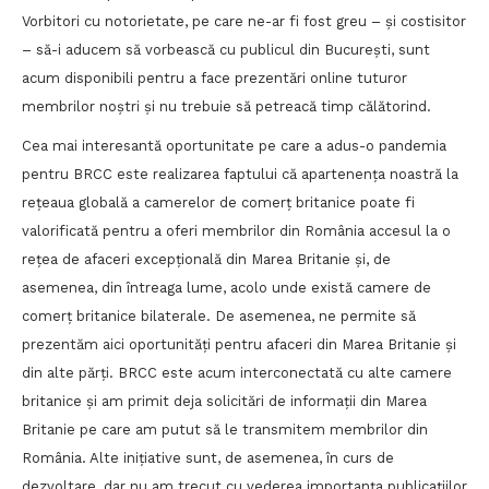
Vorbitori cu notorietate, pe care ne-ar fi fost greu – și costisitor
– să-i aducem să vorbească cu publicul din București, sunt
acum disponibili pentru a face prezentări online tuturor
membrilor noștri și nu trebuie să petreacă timp călătorind.
Cea mai interesantă oportunitate pe care a adus-o pandemia
pentru BRCC este realizarea faptului că apartenența noastră la
rețeaua globală a camerelor de comerț britanice poate fi
valorificată pentru a oferi membrilor din România accesul la o
rețea de afaceri excepțională din Marea Britanie și, de
asemenea, din întreaga lume, acolo unde există camere de
comerț britanice bilaterale. De asemenea, ne permite să
prezentăm aici oportunități pentru afaceri din Marea Britanie și
din alte părți. BRCC este acum interconectată cu alte camere
britanice și am primit deja solicitări de informații din Marea
Britanie pe care am putut să le transmitem membrilor din
România. Alte inițiative sunt, de asemenea, în curs de
dezvoltare, dar nu am trecut cu vederea importanța publicațiilor