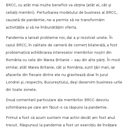
BRCC, cu atât mai multe beneficii va obține (atât el, cât și
ceilalți membri). Perturbarea modelului de business al BRCC,
cauzată de pandemie, ne-a permis să ne transformăm
activitățile și să ne îmbunătățim oferta.
Pandemia a lansat probleme noi, dar a și rezolvat unele. În
cazul BRCC, în calitate de cameră de comerț bilaterală, a fost
problematică echilibrarea intereselor membrilor noștri din
România cu cele din Marea Britanie – sau din alte părți. În mod
similar, atât Marea Britanie, cât și România, sunt țări mari, iar
afacerile din fiecare dintre ele nu gravitează doar în jurul
Londrei și, respectiv, Bucureștiului, deși deservim business-urile
din toate zonele.
Două comentarii particulare ale membrilor BRCC descriu
schimbarea pe care am făcut-o ca răspuns la pandemie.
Primul a fost că acum suntem mai activi decât am fost anul
trecut. Răspunsul la pandemie a fost un exercițiu de învățare