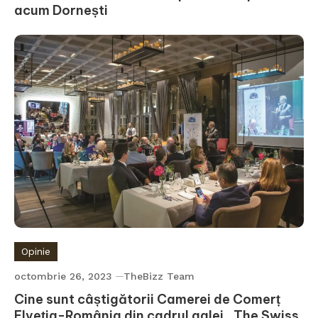
acum Dornești
Opinie
octombrie 26, 2023
TheBizz Team
Cine sunt câștigătorii Camerei de Comerț
Elveția-România din cadrul galei „The Swiss