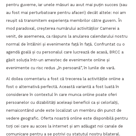
pentru guverne, iar unele măsuri au avut mai puțin succes (sau
au fost mai perturbatoare pentru afaceri) decât altele: noi am
reușit să transmitem experiența membrilor către guvern. În
mod paradoxal, creșterea numărului activităților Camerei a
venit, de asemenea, ca răspuns la anularea calendarului nostru
normal de întâlniri și evenimente față în față. Confruntat cu o
agendă goală și cu personalul care lucrează de acasă, BRCC a
găsit soluția într-un amestec de evenimente online și
evenimente cu risc redus „în persoană”, în lunile de vară.
Al doilea comentariu a fost că trecerea la activitățile online a
fost o alternativă perfectă. Această variantă a fost luată în
considerare în contextul în care munca online poate oferi
persoanelor cu dizabilități aceleași beneficii ca și celorlalți,
nemaicontând unde este localizat un membru din punct de
vedere geografic. Oferta noastră online este disponibilă pentru
toți cei care au acces la internet și am adăugat noi canale de
comunicare pentru a se potrivi cu statutul nostru bilateral.