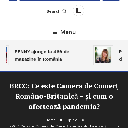
English-Romanian Business Magazine
TheBizz
Search
Menu
PENNY ajunge la 469 de
Piața
magazine în România
dar 
BRCC: Ce este Camera de Comerț
Româno-Britanică – și cum o
afectează pandemia?
Home
Opinie
BRCC: Ce este Camera de Comerț Româno-Britanică – și cum o