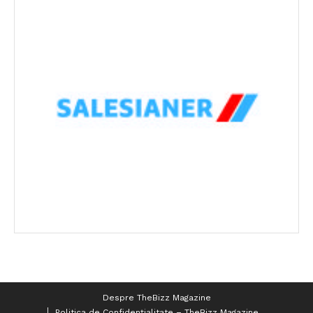
Despre TheBizz Magazine
Politica de Confidențialitate – TheBizz Magazine