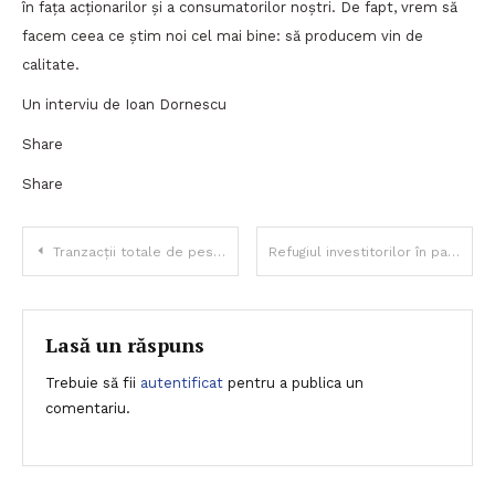
în fața acționarilor și a consumatorilor noștri. De fapt, vrem să
facem ceea ce știm noi cel mai bine: să producem vin de
calitate.
Un interviu de Ioan Dornescu
Share
Share
Navigare
Tranzacții totale de peste 10 miliarde lei la Bursa de Valori București, în timp ce piața de capital crește cu 25%
Refugiul investitorilor în pandemie: titlurile de stat
în
articole
Lasă un răspuns
Trebuie să fii
autentificat
pentru a publica un
comentariu.