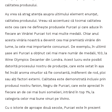
calitatea produsului.
Aș vrea să atrag atenția asupra ultimului element enunțat,
calitatea produsului. Vreau să accentuez că tocmai calitatea
este cea care ne definește produsele Purcari și care aduce în
fiecare an Vinăriei Purcari tot mai multe medalii. Chiar anul
acesta vinăria noastră a devenit cea mai premiată vinărie din
lume, la cele mai importante concursuri. De exemplu, în ultimii
șase ani Purcari a obținut cel mai mare număr de medalii, 103, la
Wine Olympics Decanter din Londra. Acest lucru este posibil
datorită procesului nostru de producție, care este setat în așa
fel încât aroma vinurilor să fie constantă, indiferent de rod, ploi
sau alți factori externi. Calitatea este demonstrată inclusiv prin
produsul nostru fanion, Negru de Purcari, care este apreciat în
fiecare an de cei mai buni somelieri, intrând în top 1%, la
categoria celor mai bune vinuri pe Vivino.
Cu o istorie de aproape două secole, Purcari este în prezent