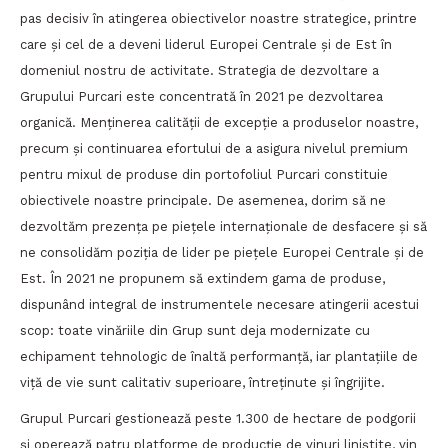
pas decisiv în atingerea obiectivelor noastre strategice, printre
care și cel de a deveni liderul Europei Centrale şi de Est în
domeniul nostru de activitate. Strategia de dezvoltare a
Grupului Purcari este concentrată în 2021 pe dezvoltarea
organică. Menţinerea calităţii de excepţie a produselor noastre,
precum şi continuarea efortului de a asigura nivelul premium
pentru mixul de produse din portofoliul Purcari constituie
obiectivele noastre principale. De asemenea, dorim să ne
dezvoltăm prezența pe pieţele internaţionale de desfacere și să
ne consolidăm poziția de lider pe piețele Europei Centrale şi de
Est. În 2021 ne propunem să extindem gama de produse,
dispunând integral de instrumentele necesare atingerii acestui
scop: toate vinăriile din Grup sunt deja modernizate cu
echipament tehnologic de înaltă performanță, iar plantaţiile de
viţă de vie sunt calitativ superioare, întreţinute şi îngrijite.
Grupul Purcari gestionează peste 1.300 de hectare de podgorii
și operează patru platforme de producție de vinuri liniștite, vin