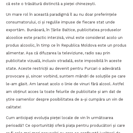
că este o trăsătură distinctă a pieței chinezești.
Un mare rol în această paradigmă îl au nu doar preferințele
consumatorului, ci și regulile impuse de fiecare stat unde
exportăm. Bunăoară, în Țările Baltice, publicitatea produselor
alcoolice este practic interzisă, vinul este considerat acolo un
produs alcoolic, în timp ce în Republica Moldova este un produs
alimentar. Așa că difuzarea la televiziune, radio sau prin
publicitate vizuală, inclusiv stradală, este imposibilă în aceste
state. Aceste restricții au devenit pentru Purcari o adevărată
provocare și, sincer vorbind, suntem mândri de soluțiile pe care
le-am găsit. Am lansat acolo o linie de vinuri fără alcool. Astfel
am obținut acces la toate felurile de publicitate și am dat de
știre oamenilor despre posibilitatea de a-și cumpăra un vin de
calitate!
Cum anticipați evoluția pieței locale de vin în următoarea
perioadă? Ce oportunități oferă piața pentru producători și care