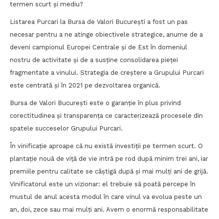
termen scurt și mediu?
Listarea Purcari la Bursa de Valori Bucureşti a fost un pas
necesar pentru a ne atinge obiectivele strategice, anume de a
deveni campionul Europei Centrale şi de Est în domeniul
nostru de activitate şi de a susţine consolidarea pieţei
fragmentate a vinului. Strategia de creştere a Grupului Purcari
este centrată şi în 2021 pe dezvoltarea organică.
Bursa de Valori București este o garanție în plus privind
corectitudinea și transparența ce caracterizează procesele din
spatele succeselor Grupului Purcari.
În vinificație aproape că nu există investiții pe termen scurt. O
plantație nouă de viță de vie intră pe rod după minim trei ani, iar
premiile pentru calitate se câștigă după și mai mulți ani de grijă.
Vinificatorul este un vizionar: el trebuie să poată percepe în
mustul de anul acesta modul în care vinul va evolua peste un
an, doi, zece sau mai mulți ani. Avem o enormă responsabilitate