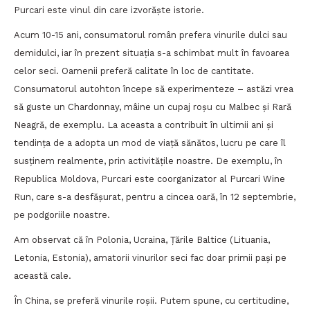
Purcari este vinul din care izvorăște istorie.
Acum 10-15 ani, consumatorul român prefera vinurile dulci sau
demidulci, iar în prezent situația s-a schimbat mult în favoarea
celor seci. Oamenii preferă calitate în loc de cantitate.
Consumatorul autohton începe să experimenteze – astăzi vrea
să guste un Chardonnay, mâine un cupaj roșu cu Malbec și Rară
Neagră, de exemplu. La aceasta a contribuit în ultimii ani și
tendința de a adopta un mod de viață sănătos, lucru pe care îl
susținem realmente, prin activitățile noastre. De exemplu, în
Republica Moldova, Purcari este coorganizator al Purcari Wine
Run, care s-a desfășurat, pentru a cincea oară, în 12 septembrie,
pe podgoriile noastre.
Am observat că în Polonia, Ucraina, Țările Baltice (Lituania,
Letonia, Estonia), amatorii vinurilor seci fac doar primii pași pe
această cale.
În China, se preferă vinurile roșii. Putem spune, cu certitudine,