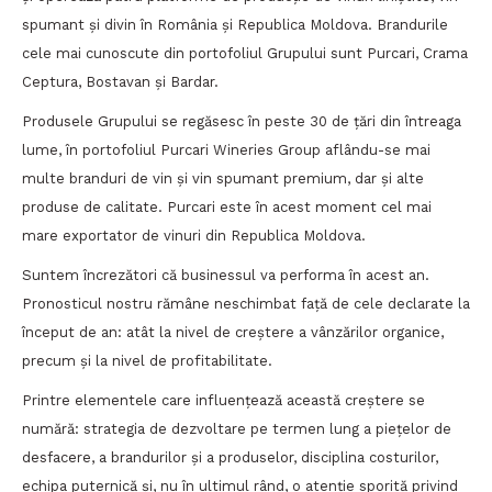
spumant și divin în România și Republica Moldova. Brandurile
cele mai cunoscute din portofoliul Grupului sunt Purcari, Crama
Ceptura, Bostavan și Bardar.
Produsele Grupului se regăsesc în peste 30 de țări din întreaga
lume, în portofoliul Purcari Wineries Group aflându-se mai
multe branduri de vin și vin spumant premium, dar și alte
produse de calitate. Purcari este în acest moment cel mai
mare exportator de vinuri din Republica Moldova.
Suntem încrezători că businessul va performa în acest an.
Pronosticul nostru rămâne neschimbat față de cele declarate la
început de an: atât la nivel de creștere a vânzărilor organice,
precum și la nivel de profitabilitate.
Printre elementele care influențează această creștere se
numără: strategia de dezvoltare pe termen lung a piețelor de
desfacere, a brandurilor și a produselor, disciplina costurilor,
echipa puternică și, nu în ultimul rând, o atenție sporită privind