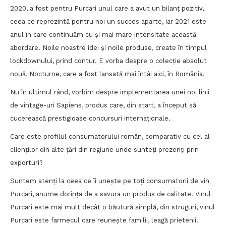
2020, a fost pentru Purcari unul care a avut un bilanț pozitiv,
ceea ce reprezintă pentru noi un succes aparte, iar 2021 este
anul în care continuăm cu și mai mare intensitate această
abordare. Noile noastre idei și noile produse, create în timpul
lockdownului, prind contur. E vorba despre o colecție absolut
nouă, Nocturne, care a fost lansată mai întâi aici, în România.
Nu în ultimul rând, vorbim despre implementarea unei noi linii
de vintage-uri Sapiens, produs care, din start, a început să
cucerească prestigioase concursuri internaționale.
Care este profilul consumatorului român, comparativ cu cel al
clienților din alte țări din regiune unde sunteți prezenți prin
exporturi?
Suntem atenți la ceea ce îi unește pe toți consumatorii de vin
Purcari, anume dorința de a savura un produs de calitate. Vinul
Purcari este mai mult decât o băutură simplă, din struguri, vinul
Purcari este farmecul care reunește familii, leagă prietenii.