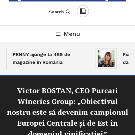
English-Romanian Business Magazine
TheBizz
Search
Menu
PENNY ajunge la 469 de
Piața 
magazine în România
dar ac
Victor BOSTAN, CEO Purcari
Wineries Group: „Obiectivul
nostru este să devenim campionul
Europei Centrale şi de Est în
domeniul vinificației”