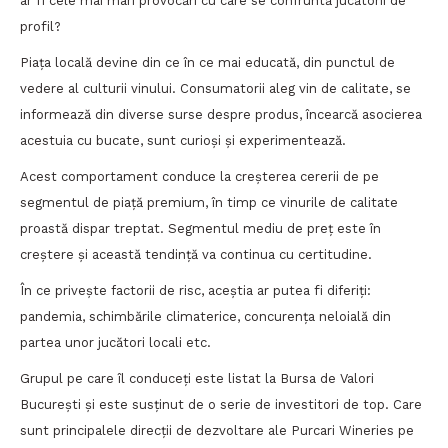
ar fi cele mai mari provocări cu care se confruntă jucătorii de
profil?
Piața locală devine din ce în ce mai educată, din punctul de
vedere al culturii vinului. Consumatorii aleg vin de calitate, se
informează din diverse surse despre produs, încearcă asocierea
acestuia cu bucate, sunt curioși și experimentează.
Acest comportament conduce la creșterea cererii de pe
segmentul de piață premium, în timp ce vinurile de calitate
proastă dispar treptat. Segmentul mediu de preț este în
creștere și această tendință va continua cu certitudine.
În ce privește factorii de risc, aceștia ar putea fi diferiți:
pandemia, schimbările climaterice, concurența neloială din
partea unor jucători locali etc.
Grupul pe care îl conduceți este listat la Bursa de Valori
București și este susținut de o serie de investitori de top. Care
sunt principalele direcții de dezvoltare ale Purcari Wineries pe