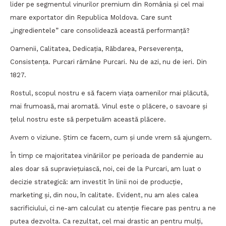
lider pe segmentul vinurilor premium din România și cel mai
mare exportator din Republica Moldova. Care sunt
„ingredientele” care consolidează această performanță?
Oamenii, Calitatea, Dedicația, Răbdarea, Perseverența,
Consistența. Purcari rămâne Purcari. Nu de azi, nu de ieri. Din
1827.
Rostul, scopul nostru e să facem viața oamenilor mai plăcută,
mai frumoasă, mai aromată. Vinul este o plăcere, o savoare și
țelul nostru este să perpetuăm această plăcere.
Avem o viziune. Știm ce facem, cum și unde vrem să ajungem.
În timp ce majoritatea vinăriilor pe perioada de pandemie au
ales doar să supraviețuiască, noi, cei de la Purcari, am luat o
decizie strategică: am investit în linii noi de producție,
marketing și, din nou, în calitate. Evident, nu am ales calea
sacrificiului, ci ne-am calculat cu atenție fiecare pas pentru a ne
putea dezvolta. Ca rezultat, cel mai drastic an pentru mulți,