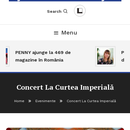
English-Romanian Business Magazine
TheBizz
Search
Menu
PENNY ajunge la 469 de
Piaț
magazine în România
dar 
Concert La Curtea Imperială
Home
Evenimente
Concert La Curtea Imperială