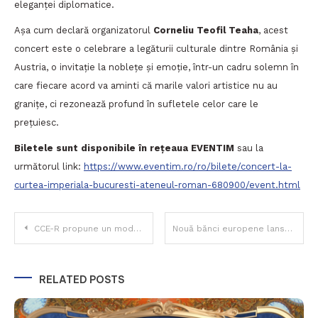
eleganței diplomatice.
Așa cum declară organizatorul
Corneliu Teofil Teaha
, acest
concert este o celebrare a legăturii culturale dintre România și
Austria, o invitație la noblețe și emoție, într-un cadru solemn în
care fiecare acord va aminti că marile valori artistice nu au
granițe, ci rezonează profund în sufletele celor care le
prețuiesc.
Biletele sunt disponibile în rețeaua EVENTIM
sau la
următorul link:
https://www.eventim.ro/ro/bilete/concert-la-
curtea-imperiala-bucuresti-ateneul-roman-680900/event.html
Navigare
CCE-R propune un model elvețian pentru brandul turistic al României
Nouă bănci europene lansează un stablecoin în euro până în 2026, sub reglementările MiCAR
în
RELATED POSTS
articole