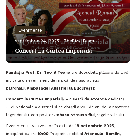
Evenimente
septembrie 24, 2025
TheBizz Team
Concert La Curtea Imperială
Fundația Prof. Dr. Teofil Teaha
are deosebita plăcere de a vă
invita la un eveniment de marcă, desfășurat sub
patronajul
Ambasadei Austriei la București
:
Concert la Curtea Imperială
– o seară de excepție dedicată
Zilei Naționale a Austriei și celebrării a 200 de ani de la nașterea
legendarului compozitor
Johann Strauss fiul
, regele valsului.
Evenimentul va avea loc în data de
18 octombrie 2025
,
începând cu ora
19:00
, în spațiul nobil al
Ateneului Român
,