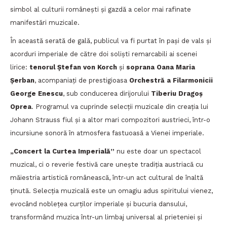
simbol al culturii românești și gazdă a celor mai rafinate
manifestări muzicale.
În această serată de gală, publicul va fi purtat în pași de vals și
acorduri imperiale de către doi soliști remarcabili ai scenei
lirice:
tenorul Ștefan von Korch
și
soprana Oana Maria
Șerban
, acompaniați de prestigioasa
Orchestră a Filarmonicii
George Enescu
, sub conducerea dirijorului
Tiberiu Dragoș
Oprea
. Programul va cuprinde selecții muzicale din creația lui
Johann Strauss fiul și a altor mari compozitori austrieci, într-o
incursiune sonoră în atmosfera fastuoasă a Vienei imperiale.
„Concert la Curtea Imperială”
nu este doar un spectacol
muzical, ci o reverie festivă care unește tradiția austriacă cu
măiestria artistică românească, într-un act cultural de înaltă
ținută. Selecția muzicală este un omagiu adus spiritului vienez,
evocând noblețea curților imperiale și bucuria dansului,
transformând muzica într-un limbaj universal al prieteniei și