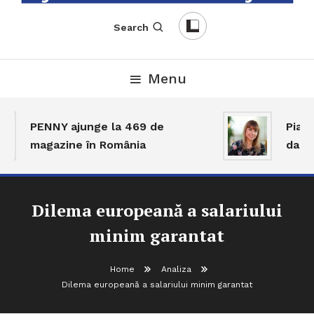
English-Romanian Business Magazine
TheBizz
Search
Menu
PENNY ajunge la 469 de
Piața 
magazine în România
dar ac
Dilema europeană a salariului
minim garantat
Home
Analiza
Dilema europeană a salariului minim garantat