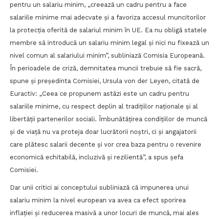
pentru un salariu minim, „creează un cadru pentru a face
salariile minime mai adecvate și a favoriza accesul muncitorilor
la protecția oferită de salariul minim în UE. Ea nu obligă statele
membre să introducă un salariu minim legal și nici nu fixează un
nivel comun al salariului minim”, subliniază Comisia Europeană.
În perioadele de criză, demnitatea muncii trebuie să fie sacră,
spune și președinta Comisiei, Ursula von der Leyen, citată de
Euractiv: „Ceea ce propunem astăzi este un cadru pentru
salariile minime, cu respect deplin al tradițiilor naționale și al
libertății partenerilor sociali. Îmbunătățirea condițiilor de muncă
și de viață nu va proteja doar lucrătorii noștri, ci și angajatorii
care plătesc salarii decente și vor crea baza pentru o revenire
economică echitabilă, incluzivă și rezilientă”, a spus șefa
Comisiei.
Dar unii critici ai conceptului subliniază că impunerea unui
salariu minim la nivel european va avea ca efect sporirea
inflației și reducerea masivă a unor locuri de muncă, mai ales