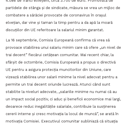
4.086 de franci elvețieni, circa 3.700 de euro. Promovată de
partidele de stânga şi de sindicate, măsura se vrea un mijloc de
combatere a sărăciei provocate de coronavirus în orașul
elvețian, dar vine și taman la timp pentru a da apă la moară
discuțiilor din UE referitoare la salariul minim garantat.
La 16 septembrie, Comisia Europeană confirma că vrea să
provoace stabilirea unui salariu minim care să ofere „un nivel de
trai decent” fiecărui cetățean comunitar. Mai recent chiar, la
sfârșit de octombrie, Comisia Europeană a propus o directivă
UE pentru a asigura protecția muncitorilor din Uniune, care
vizează stabilirea unor salarii minime la nivel adecvat pentru a
permite un trai decent oriunde lucrează. Atunci când sunt
stabilite la niveluri adecvate, „salariile minime nu numai că au
un impact social pozitiv, ci aduc și beneficii economice mai largi,
deoarece reduc inegalitățile salariale, contribuie la susținerea
cererii interne și cresc motivația la locul de muncă”, se arată în
motivația Comisiei. Executivul comunitar subliniază că situația