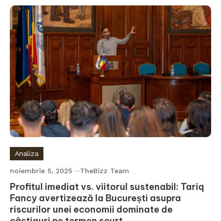
Analiza
noiembrie 5, 2025
TheBizz Team
Profitul imediat vs. viitorul sustenabil: Tariq
Fancy avertizează la București asupra
riscurilor unei economii dominate de
câștiguri pe termen scurt