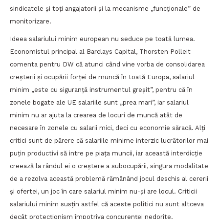
sindicatele şi toți angajatorii și la mecanisme „funcţionale” de
monitorizare.
Ideea salariului minim european nu seduce pe toată lumea.
Economistul principal al Barclays Capital, Thorsten Polleit
comenta pentru DW că atunci când vine vorba de consolidarea
creșterii și ocupării forței de muncă în toată Europa, salariul
minim „este cu siguranță instrumentul greșit”, pentru că în
zonele bogate ale UE salariile sunt „prea mari”, iar salariul
minim nu ar ajuta la crearea de locuri de muncă atât de
necesare în zonele cu salarii mici, deci cu economie săracă. Alți
critici sunt de părere că salariile minime interzic lucrătorilor mai
puțin productivi să intre pe piața muncii, iar această interdicție
creează la rândul ei o creștere a subocupării, singura modalitate
de a rezolva această problemă rămânând jocul deschis al cererii
și ofertei, un joc în care salariul minim nu-și are locul. Criticii
salariului minim susțin astfel că aceste politici nu sunt altceva
decât protecționism împotriva concurenței nedorite.