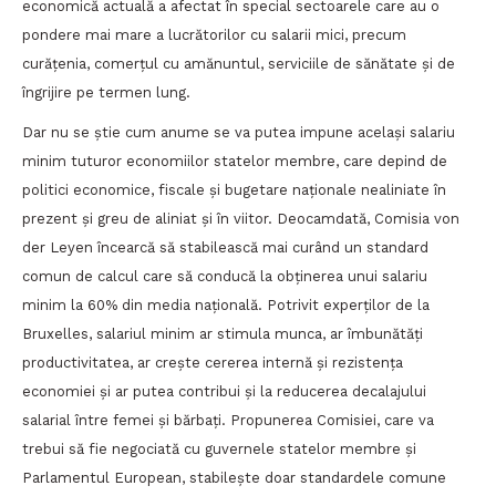
economică actuală a afectat în special sectoarele care au o
pondere mai mare a lucrătorilor cu salarii mici, precum
curățenia, comerțul cu amănuntul, serviciile de sănătate și de
îngrijire pe termen lung.
Dar nu se știe cum anume se va putea impune același salariu
minim tuturor economiilor statelor membre, care depind de
politici economice, fiscale și bugetare naționale nealiniate în
prezent și greu de aliniat și în viitor. Deocamdată, Comisia von
der Leyen încearcă să stabilească mai curând un standard
comun de calcul care să conducă la obținerea unui salariu
minim la 60% din media națională. Potrivit experților de la
Bruxelles, salariul minim ar stimula munca, ar îmbunătăți
productivitatea, ar crește cererea internă și rezistența
economiei și ar putea contribui și la reducerea decalajului
salarial între femei și bărbați. Propunerea Comisiei, care va
trebui să fie negociată cu guvernele statelor membre și
Parlamentul European, stabilește doar standardele comune