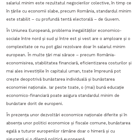
salariul minim este rezultatul negocierilor colective, în timp ce
în țările cu economii slabe, precum România, standardul minim
este stabilit – cu profundă tentă electorală – de Guvern.
În Uniunea Europeană, problema inegalităților economico-
sociale între nord și sud și între est și vest are o amploare și o
complexitate ce nu pot găsi rezolvare doar în salariul minim
european. În multe țări mai sărace – precum România-
economisirea, stabilitatea financiară, eficientizarea costurilor și
mai ales investițiile în capitalul uman, toate împreună pot
crește deopotrivă bunăstarea individuală și bunăstarea
economiei naționale. Iar peste toate, o (mai) bună educație
economico-financiară poate asigura standardul minim de
bunăstare dorit de europeni.
În prezența unor dezvoltări economice naționale diferite și în
absența unor politici economice și fiscale comune, bunăstarea
egală a tuturor europenilor rămâne doar o himeră și cu
siguranță și o dilemă politică europeană.