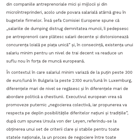
din companiile antreprenoriale mici și mijlocii și din
microîntreprinderi, acolo unde povara salarială atârnă greu în
bugetele firmelor. Însă șefa Comisiei Europene spune că
„salariile de dumping distrug demnitatea muncii, îi pedepsesc
pe antreprenorii care plătesc salarii decente şi distorsionează
concurenţa loială pe piaţa unică” și, în consecință, existența unui
salariu minim pentru un nivel de trai decent va readuce un
suflu nou în forța de muncă europeană.
În contextul în care salariul minim variază de la puțin peste 300
de euro/lună în Bulgaria la peste 2.100 euro/lună în Luxemburg,
diferențele mari de nivel se regăsesc și în diferențele mari de
abordare politică a chestiunii. Executivul european vrea să
promoveze puternic „negocierea colectivă, iar propunerea va
respecta pe deplin posibilităţile diferitelor naţiuni şi tradiţiile”,
după cum spunea Ursula von der Leyen, referindu-se la
obținerea unui set de criterii clare şi stabile pentru toate
statele naționale, la un proces de negociere între toate