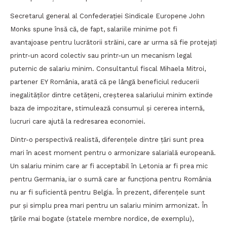
Secretarul general al Confederației Sindicale Europene John
Monks spune însă că, de fapt, salariile minime pot fi
avantajoase pentru lucrătorii străini, care ar urma să fie protejați
printr-un acord colectiv sau printr-un un mecanism legal
puternic de salariu minim. Consultantul fiscal Mihaela Mitroi,
partener EY România, arată că pe lângă beneficiul reducerii
inegalităților dintre cetățeni, creșterea salariului minim extinde
baza de impozitare, stimulează consumul și cererea internă,
lucruri care ajută la redresarea economiei.
Dintr-o perspectivă realistă, diferențele dintre țări sunt prea
mari în acest moment pentru o armonizare salarială europeană.
Un salariu minim care ar fi acceptabil în Letonia ar fi prea mic
pentru Germania, iar o sumă care ar funcționa pentru România
nu ar fi suficientă pentru Belgia. În prezent, diferențele sunt
pur și simplu prea mari pentru un salariu minim armonizat. În
țările mai bogate (statele membre nordice, de exemplu),