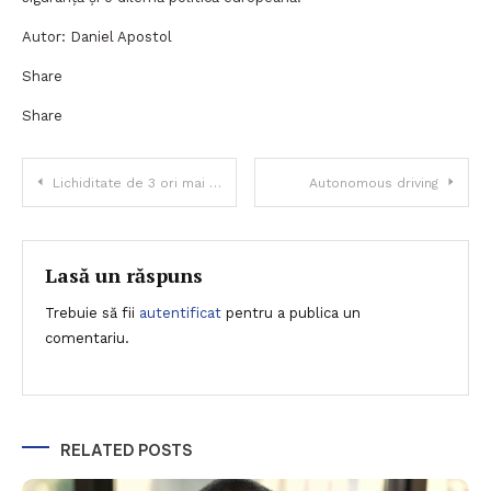
Autor: Daniel Apostol
Share
Share
Navigare
Lichiditate de 3 ori mai mare la BVB în luna în care România a fost promovată la statutul de Piață Emergentă
Autonomous driving
în
articole
Lasă un răspuns
Trebuie să fii
autentificat
pentru a publica un
comentariu.
RELATED POSTS