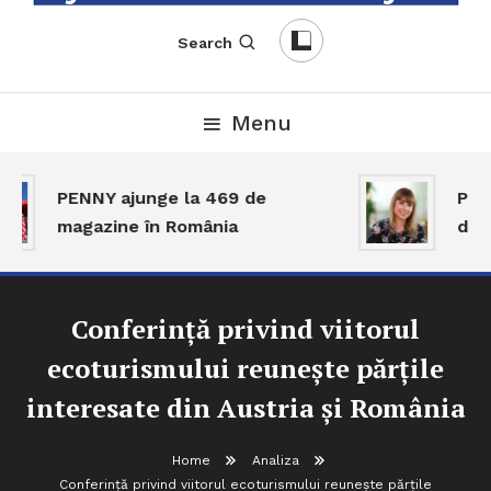
English-Romanian Business Magazine
TheBizz
Search
Menu
PENNY ajunge la 469 de
Piaț
magazine în România
dar 
Conferință privind viitorul
ecoturismului reunește părțile
interesate din Austria și România
Home
Analiza
Conferință privind viitorul ecoturismului reunește părțile