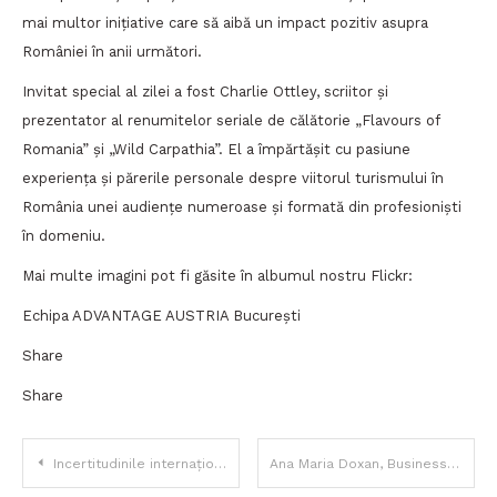
mai multor inițiative care să aibă un impact pozitiv asupra
României în anii următori.
Invitat special al zilei a fost Charlie Ottley, scriitor și
prezentator al renumitelor seriale de călătorie „Flavours of
Romania” și „Wild Carpathia”. El a împărtășit cu pasiune
experiența și părerile personale despre viitorul turismului în
România unei audiențe numeroase și formată din profesioniști
în domeniu.
Mai multe imagini pot fi găsite în albumul nostru Flickr:
Echipa ADVANTAGE AUSTRIA București
Share
Share
Navigare
Incertitudinile internaționale se resimt pe Bursa de la București: mai multe tranzacții, însă pe fondul unor volume mai mici
Ana Maria Doxan, Business Executive Officer Nespresso: Continuăm să ne consolidăm prezența în orașele în care avem deja puncte de vânzare și investim continuu în implementarea unor servicii noi în zona de e-commerce și livrare