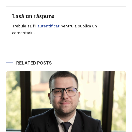
în
articole
Lasă un răspuns
Trebuie să fii
autentificat
pentru a publica un
comentariu.
RELATED POSTS