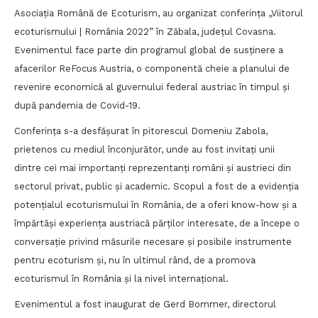
Asociația Română de Ecoturism, au organizat conferința „Viitorul
ecoturismului | România 2022” în Zăbala, județul Covasna.
Evenimentul face parte din programul global de susținere a
afacerilor ReFocus Austria, o componentă cheie a planului de
revenire economică al guvernului federal austriac în timpul și
după pandemia de Covid-19.
Conferința s-a desfășurat în pitorescul Domeniu Zabola,
prietenos cu mediul înconjurător, unde au fost invitați unii
dintre cei mai importanți reprezentanți români și austrieci din
sectorul privat, public și academic. Scopul a fost de a evidenția
potențialul ecoturismului în România, de a oferi know-how și a
împărtăși experiența austriacă părților interesate, de a începe o
conversație privind măsurile necesare și posibile instrumente
pentru ecoturism și, nu în ultimul rând, de a promova
ecoturismul în România și la nivel internațional.
Evenimentul a fost inaugurat de Gerd Bommer, directorul