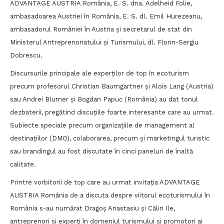
ADVANTAGE AUSTRIA România, E. S. dna. Adelheid Folie,
ambasadoarea Austriei în România, E. S. dl. Emil Hurezeanu,
ambasadorul României în Austria și secretarul de stat din
Ministerul Antreprenoriatului și Turismului, dl. Florin-Sergiu
Dobrescu.
Discursurile principale ale experților de top în ecoturism
precum profesorul Christian Baumgartner și Alois Lang (Austria)
sau Andrei Blumer și Bogdan Papuc (România) au dat tonul
dezbaterii, pregătind discuțiile foarte interesante care au urmat.
Subiecte speciale precum organizațiile de management al
destinațiilor (DMO), colaborarea, precum și marketingul turistic
sau brandingul au fost discutate în cinci paneluri de înaltă
calitate.
Printre vorbitorii de top care au urmat invitația ADVANTAGE
AUSTRIA România de a discuta despre viitorul ecoturismului în
România s-au numărat Dragoș Anastasiu și Călin Ile,
antreprenori și experți în domeniul turismului și promotori ai