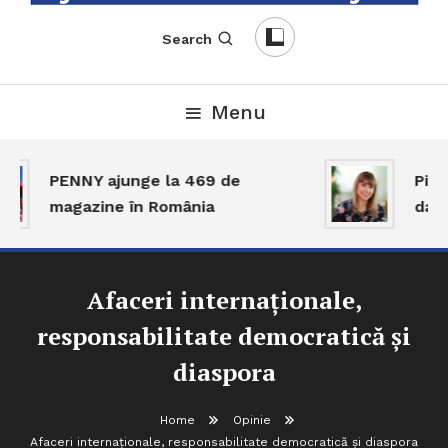
English-Romanian Business Magazine
TheBizz
Search
Menu
PENNY ajunge la 469 de
Piața
magazine în România
dar a
Afaceri internaționale,
responsabilitate democratică și
diaspora
Home
Opinie
Afaceri internaționale, responsabilitate democratică și diaspora