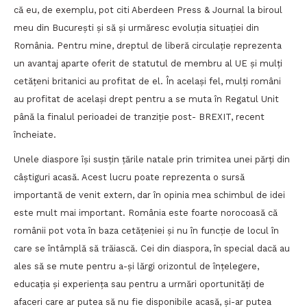
că eu, de exemplu, pot citi Aberdeen Press & Journal la biroul
meu din București și să și urmăresc evoluția situației din
România. Pentru mine, dreptul de liberă circulație reprezenta
un avantaj aparte oferit de statutul de membru al UE și mulți
cetățeni britanici au profitat de el. În același fel, mulți români
au profitat de același drept pentru a se muta în Regatul Unit
până la finalul perioadei de tranziție post- BREXIT, recent
încheiate.
Unele diaspore își susțin țările natale prin trimitea unei părți din
câștiguri acasă. Acest lucru poate reprezenta o sursă
importantă de venit extern, dar în opinia mea schimbul de idei
este mult mai important. România este foarte norocoasă că
românii pot vota în baza cetățeniei și nu în funcție de locul în
care se întâmplă să trăiască. Cei din diaspora, în special dacă au
ales să se mute pentru a-și lărgi orizontul de înțelegere,
educația și experiența sau pentru a urmări oportunități de
afaceri care ar putea să nu fie disponibile acasă, și-ar putea