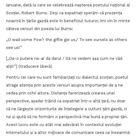
ianuarie, dată la care se celebrează nașterea poetului național al
Scoției, Robert Burns. Deși ca expatriați sperăm că prezența
noastră în țările gazdă este în beneficiul tuturor, îmi vin în minte
câteva versuri din poezia lui Burns:
„O wad some Pow’r the giftie gie us,/ To see oursels as others
see us!”
[„De-o putere ne-ar da darul / Să ne vedem așa cum ne văd
alții!”] (traducere liberă)
Pentru cei care nu sunt familiarizați cu dialectul scoțian, poetul
atrage atenția prin aceste versuri asupra importanței de a ne
vedea prin ochii altora. Distanța favorizează crearea unei
perspective, așadar trăind ca expatriat într-o altă țară, nu doar
că ne lărgește orizonturile de înțelegere a culturii țării gazdă, ci
ne și ajută să ne formăm o perspectivă mai bună a propriei țări.
Acest lucru este cu atât mai adevărat în contextul evoluției
internetului și a altor mijloace de comunicare ceea ce înseamnă