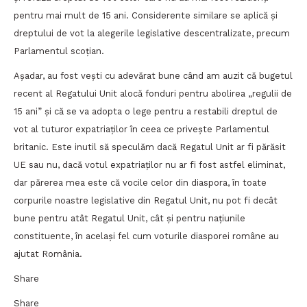
pentru mai mult de 15 ani. Considerente similare se aplică și
dreptului de vot la alegerile legislative descentralizate, precum
Parlamentul scoțian.
Așadar, au fost vești cu adevărat bune când am auzit că bugetul
recent al Regatului Unit alocă fonduri pentru abolirea „regulii de
15 ani” și că se va adopta o lege pentru a restabili dreptul de
vot al tuturor expatriaților în ceea ce privește Parlamentul
britanic. Este inutil să speculăm dacă Regatul Unit ar fi părăsit
UE sau nu, dacă votul expatriaților nu ar fi fost astfel eliminat,
dar părerea mea este că vocile celor din diaspora, în toate
corpurile noastre legislative din Regatul Unit, nu pot fi decât
bune pentru atât Regatul Unit, cât și pentru națiunile
constituente, în același fel cum voturile diasporei române au
ajutat România.
Share
Share