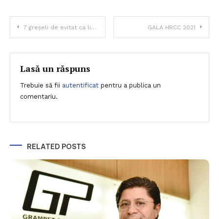
Navigare
7 greșeli de evitat ca lider în aceste timpuri
GALA HRCC 2021
în
articole
Lasă un răspuns
Trebuie să fii
autentificat
pentru a publica un
comentariu.
RELATED POSTS