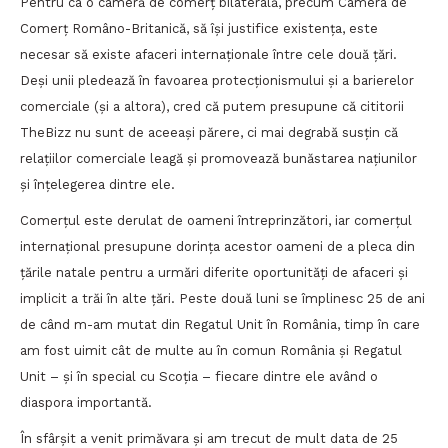
Pentru ca o cameră de comerț bilaterală, precum Camera de
Comerț Româno-Britanică, să își justifice existența, este
necesar să existe afaceri internaționale între cele două țări.
Deși unii pledează în favoarea protecționismului și a barierelor
comerciale (și a altora), cred că putem presupune că cititorii
TheBizz nu sunt de aceeași părere, ci mai degrabă susțin că
relațiilor comerciale leagă și promovează bunăstarea națiunilor
și înțelegerea dintre ele.
Comerțul este derulat de oameni întreprinzători, iar comerțul
internațional presupune dorința acestor oameni de a pleca din
țările natale pentru a urmări diferite oportunități de afaceri și
implicit a trăi în alte țări. Peste două luni se împlinesc 25 de ani
de când m-am mutat din Regatul Unit în România, timp în care
am fost uimit cât de multe au în comun România și Regatul
Unit – și în special cu Scoția – fiecare dintre ele având o
diaspora importantă.
În sfârșit a venit primăvara și am trecut de mult data de 25