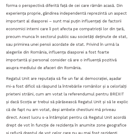
forma o perspectivă diferită față de cei care rămân acasă. Din
experiența proprie, gândirea independentă reprezintă un aspect
important al diasporei – sunt mai puțin influențați de factorii
economici interni care îi pot afecta pe compatrioții lor din țară,
precum munca în sectorul public sau societăți deținute de stat,
sau primirea unei pensii acordate de stat. Privind în urmă la
alegerile din România, influența diasporei a fost foarte
importantă și personal consider că are o influență pozitivă
asupra mediului de afaceri din România.
Regatul Unit are reputația să fie un far al democrației, așadar
mi-a fost dificil să răspund la întrebările românilor și a celorlalți
prieteni străini, cum am votat la referendumul pentru BREXIT
și dacă Scoția ar trebui să părăsească Regatul Unit și să le explic
că de fapt nu am votat, deși ambele chestiuni mă priveau
direct. Acest lucru s-a întâmplat pentru că Regatul Unit acordă
drept de vot în funcție de rezidența în anumite zone geografice
și refuză dreptul de vot celor care nu au mai fost rezidenți